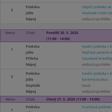
Polévka
slepičí polévka se
2
Jídlo
Houbové rizoto s
Nápoj
voda,sirup,mléko
Menu
Chod
Pondělí 26. 5. 2025
(11:00 - 14:00)
Polévka
hovězí polévka s 
1
Jídlo
Vepřová pečeně 
Příloha
houskové knedlík
Nápoj
voda,sirup,mléko
Polévka
hovězí polévka s 
2
Jídlo
barevný kuskus
Doplněk
toust
Nápoj
voda,sirup,mléko
Menu
Chod
Úterý 27. 5. 2025 (11:00 - 14:00)
Polévka
hrachová polévka
1