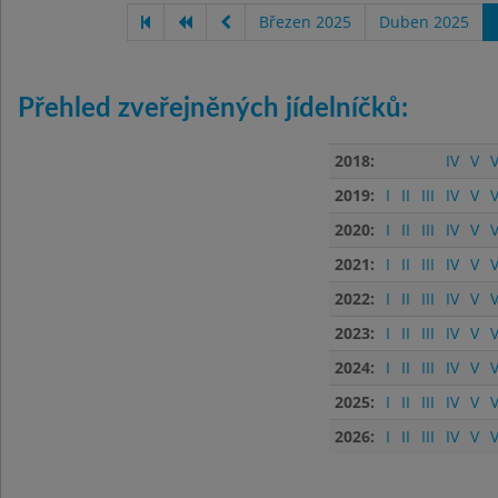
Březen 2025
Duben 2025
Přehled zveřejněných jídelníčků:
2018:
IV
V
V
2019:
I
II
III
IV
V
V
2020:
I
II
III
IV
V
V
2021:
I
II
III
IV
V
V
2022:
I
II
III
IV
V
V
2023:
I
II
III
IV
V
V
2024:
I
II
III
IV
V
V
2025:
I
II
III
IV
V
V
2026:
I
II
III
IV
V
V