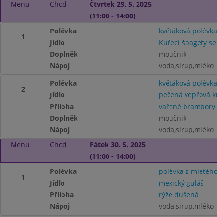
Menu
Chod
Čtvrtek 29. 5. 2025
(11:00 - 14:00)
Polévka
květáková polévka
1
Jídlo
Kuřecí špagety s
Doplněk
moučnik
Nápoj
voda,sirup,mléko
Polévka
květáková polévka
2
Jídlo
pečená vepřová kr
Příloha
vařené brambory
Doplněk
moučnik
Nápoj
voda,sirup,mléko
Menu
Chod
Pátek 30. 5. 2025
(11:00 - 14:00)
Polévka
polévka z mletéh
1
Jídlo
mexický guláš
Příloha
rýže dušená
Nápoj
voda,sirup,mléko