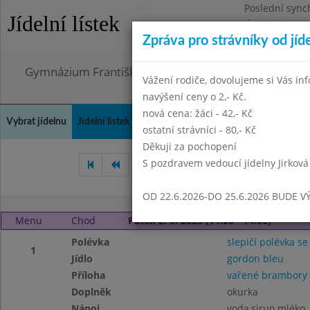
Poslední sync
Jídelní lístek
Úterý 21.7.202
Zpráva pro strávníky od jíd
Omezení obje
Gymnázium Františka Palackého, Neratovice, Masar
Vážení rodiče, dovolujeme si Vás in
navýšení ceny o 2,- Kč.
nová cena: žáci - 42,- Kč
Vybrat jídelnu
Jídelní lístek
Historie
Kontakty a informace
Doch
ostatní strávníci - 80,- Kč
Děkuji za pochopení
S pozdravem vedoucí jídelny Jirková
Březen 2025
Duben 2025
OD 22.6.2026-DO 25.6.2026 BUDE V
Menu
Chod
Pátek 2. 5. 2025 (11:00 - 14:00)
Polévka
slepičí polévka se
1
Jídlo
gordon bleu
Příloha
vařené brambory
Doplněk
okurka
Nápoj
voda,sirup,mléko