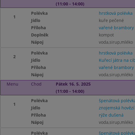
(11:00 - 14:00)
Polévka
hrstková polévka
1
Jídlo
kuře pečené
Příloha
vařené brambory
Doplněk
kompot
Nápoj
voda,sirup,mléko
Polévka
hrstková polévka
2
Jídlo
Kuřecí játra na ci
Příloha
vařené brambory
Nápoj
voda,sirup,mléko
Menu
Chod
Pátek 16. 5. 2025
(11:00 - 14:00)
Polévka
špenátová polévk
1
Jídlo
znojemská hovězí
Příloha
rýže dušená
Nápoj
voda,sirup,mléko
Polévka
špenátová polévk