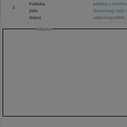
Polévka
polévka z mletéh
2
Jídlo
těstovinový salát 
Nápoj
voda,sirup,mléko
Reklama: