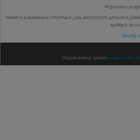
Připraveno progr
Veškeré publikované informace jsou vlastnictvím příslušné jídel
aplikace do n
Zásady 
Objednávkový systém
www.jidelna.c