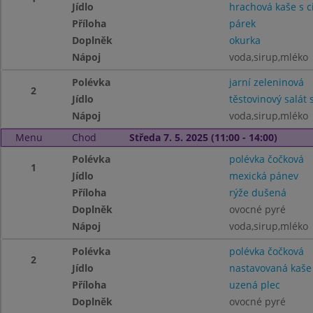
Jídlo
hrachová kaše s c
Příloha
párek
Doplněk
okurka
Nápoj
voda,sirup,mléko
Polévka
jarní zeleninová
2
Jídlo
těstovinový salát
Nápoj
voda,sirup,mléko
Menu
Chod
Středa 7. 5. 2025 (11:00 - 14:00)
Polévka
polévka čočková
1
Jídlo
mexická pánev
Příloha
rýže dušená
Doplněk
ovocné pyré
Nápoj
voda,sirup,mléko
Polévka
polévka čočková
2
Jídlo
nastavovaná kaše
Příloha
uzená plec
Doplněk
ovocné pyré