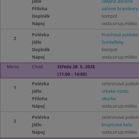
Jídlo
sekaná pečeně
Příloha
vařené brambory
Doplněk
kompot
Nápoj
voda,sirup,mléko
Polévka
hrachová polévka
2
Jídlo
šunkafleky
Doplněk
kompot
Nápoj
voda,sirup,mléko
Menu
Chod
Středa 28. 5. 2025
(11:00 - 14:00)
Polévka
zeleninová polévk
1
Jídlo
srbské rizoto
Příloha
okurka
Nápoj
voda,sirup,mléko
Polévka
zeleninová polévk
2
Jídlo
krupicová kaše
Nápoj
voda,sirup,mléko