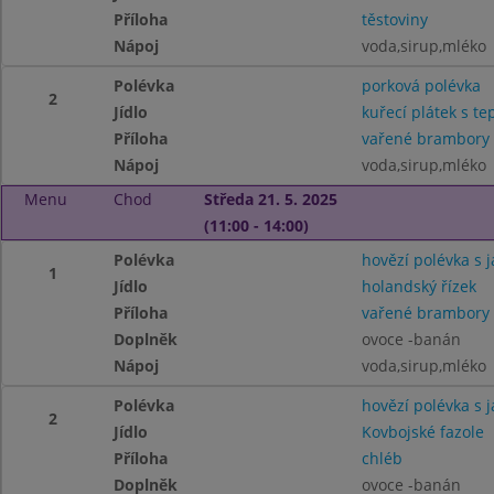
Příloha
těstoviny
Nápoj
voda,sirup,mléko
Polévka
porková polévka
2
Jídlo
kuřecí plátek s te
Příloha
vařené brambory
Nápoj
voda,sirup,mléko
Menu
Chod
Středa 21. 5. 2025
(11:00 - 14:00)
Polévka
hovězí polévka s j
1
Jídlo
holandský řízek
Příloha
vařené brambory
Doplněk
ovoce -banán
Nápoj
voda,sirup,mléko
Polévka
hovězí polévka s j
2
Jídlo
Kovbojské fazole
Příloha
chléb
Doplněk
ovoce -banán