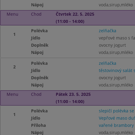
Nápoj
voda,sirup,mléko
Menu
Chod
Čtvrtek 22. 5. 2025
(11:00 - 14:00)
Polévka
zelňačka
1
Jídlo
vepřové maso s faz
Doplněk
ovocny jogurt
Nápoj
voda,sirup,mléko
Polévka
zelňačka
2
Jídlo
těstovinový salá
Doplněk
ovocny jogurt
Nápoj
voda,sirup,mléko
Menu
Chod
Pátek 23. 5. 2025
(11:00 - 14:00)
Polévka
slepičí polévka se
1
Jídlo
Vepřové maso duš
Příloha
vařené brambory
Nápoj
voda,sirup,mléko