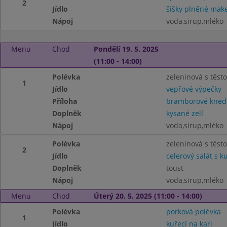
2
Jídlo
šišky plněné ma
Nápoj
voda,sirup,mléko
Menu
Chod
Pondělí 19. 5. 2025
(11:00 - 14:00)
Polévka
zeleninová s těsto.
1
Jídlo
vepřové výpečky
Příloha
bramborové knedl
Doplněk
kysané zelí
Nápoj
voda,sirup,mléko
Polévka
zeleninová s těsto.
2
Jídlo
celerový salát s
Doplněk
toust
Nápoj
voda,sirup,mléko
Menu
Chod
Úterý 20. 5. 2025 (11:00 - 14:00)
Polévka
porková polévka
1
Jídlo
kuřecí na kari