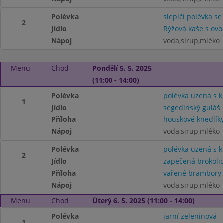
Polévka
slepičí polévka se
2
Jídlo
Rýžová kaše s ov
Nápoj
voda,sirup,mléko
Menu
Chod
Pondělí 5. 5. 2025
(11:00 - 14:00)
Polévka
polévka uzená s 
1
Jídlo
segedinský guláš
Příloha
houskové knedlík
Nápoj
voda,sirup,mléko
Polévka
polévka uzená s 
2
Jídlo
zapečená brokoli
Příloha
vařené brambory
Nápoj
voda,sirup,mléko
Menu
Chod
Úterý 6. 5. 2025 (11:00 - 14:00)
Polévka
jarní zeleninová
1