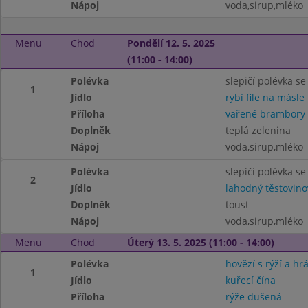
Nápoj
voda,sirup,mléko
Menu
Chod
Pondělí 12. 5. 2025
(11:00 - 14:00)
Polévka
slepičí polévka se
1
Jídlo
rybí file na másle
Příloha
vařené brambory
Doplněk
teplá zelenina
Nápoj
voda,sirup,mléko
Polévka
slepičí polévka se
2
Jídlo
lahodný těstovino
Doplněk
toust
Nápoj
voda,sirup,mléko
Menu
Chod
Úterý 13. 5. 2025 (11:00 - 14:00)
Polévka
hovězí s rýží a hr
1
Jídlo
kuřecí čína
Příloha
rýže dušená