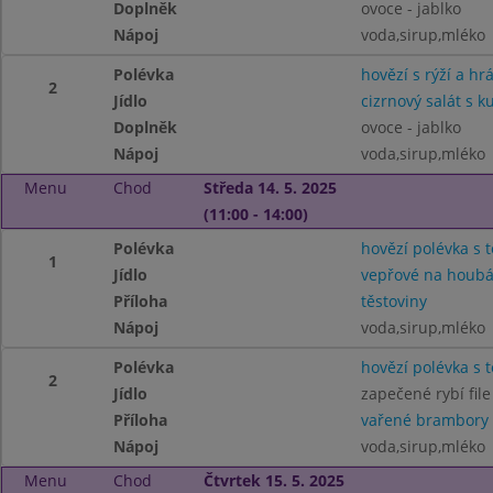
Doplněk
ovoce - jablko
Nápoj
voda,sirup,mléko
Polévka
hovězí s rýží a hr
2
Jídlo
cizrnový salát s
Doplněk
ovoce - jablko
Nápoj
voda,sirup,mléko
Menu
Chod
Středa 14. 5. 2025
(11:00 - 14:00)
Polévka
hovězí polévka s 
1
Jídlo
vepřové na houb
Příloha
těstoviny
Nápoj
voda,sirup,mléko
Polévka
hovězí polévka s 
2
Jídlo
zapečené rybí fil
Příloha
vařené brambory
Nápoj
voda,sirup,mléko
Menu
Chod
Čtvrtek 15. 5. 2025