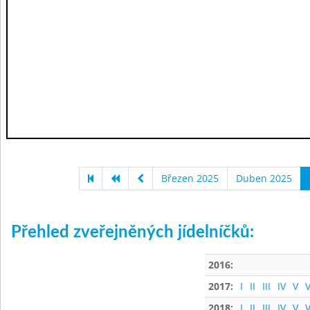
Březen 2025
Duben 2025
Přehled zveřejněných jídelníčků:
2016:
2017:
I
II
III
IV
V
V
2018:
I
II
III
IV
V
V