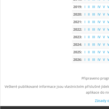
2019:
I
II
III
IV
V
V
2020:
I
II
III
IV
V
V
2021:
I
II
III
IV
V
V
2022:
I
II
III
IV
V
V
2023:
I
II
III
IV
V
V
2024:
I
II
III
IV
V
V
2025:
I
II
III
IV
V
V
2026:
I
II
III
IV
V
V
Připraveno progr
Veškeré publikované informace jsou vlastnictvím příslušné jídel
aplikace do n
Zásady 