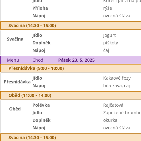
Jídlo
Kuřecí játra na p
Příloha
rýže
Nápoj
ovocná šťáva
Svačina (14:30 - 15:00)
Jídlo
Jogurt
Svačina
Doplněk
piškoty
Nápoj
čaj
Menu
Chod
Pátek 23. 5. 2025
Přesnídávka (9:00 - 10:00)
Jídlo
Kakaové řezy
Přesnídávka
Nápoj
bílá káva, čaj
Oběd (11:00 - 14:00)
Polévka
Rajčatová
Oběd
Jídlo
Zapečené brambo
Doplněk
okurka
Nápoj
ovocná šťáva
Svačina (14:30 - 15:00)