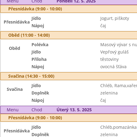
Menu
Chod
Pondělí 12. 5. 2025
Přesnídávka (9:00 - 10:00)
Jídlo
Jogurt, piškoty
Přesnídávka
Nápoj
čaj
Oběd (11:00 - 14:00)
Polévka
Masový vývar s n
Oběd
Jídlo
Vepřový guláš
Příloha
těstoviny
Nápoj
ovocná šťáva
Svačina (14:30 - 15:00)
Jídlo
Chléb, Rama,vaře
Svačina
Doplněk
zelenina
Nápoj
čaj
Menu
Chod
Úterý 13. 5. 2025
Přesnídávka (9:00 - 10:00)
Jídlo
Chléb,pomazánka 
Přesnídávka
Doplněk
zelenina