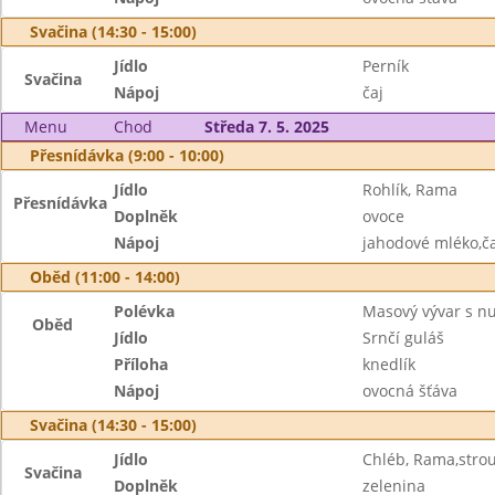
Svačina (14:30 - 15:00)
Jídlo
Perník
Svačina
Nápoj
čaj
Menu
Chod
Středa 7. 5. 2025
Přesnídávka (9:00 - 10:00)
Jídlo
Rohlík, Rama
Přesnídávka
Doplněk
ovoce
Nápoj
jahodové mléko,ča
Oběd (11:00 - 14:00)
Polévka
Masový vývar s n
Oběd
Jídlo
Srnčí guláš
Příloha
knedlík
Nápoj
ovocná šťáva
Svačina (14:30 - 15:00)
Jídlo
Chléb, Rama,stro
Svačina
Doplněk
zelenina