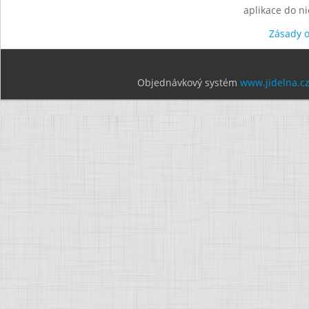
aplikace do n
Zásady 
Objednávkový systém
www.jidelna.c