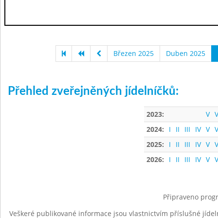
Březen 2025
Duben 2025
Přehled zveřejněných jídelníčků:
2023:
V
V
2024:
I
II
III
IV
V
V
2025:
I
II
III
IV
V
V
2026:
I
II
III
IV
V
V
Připraveno progr
Veškeré publikované informace jsou vlastnictvím příslušné jídel