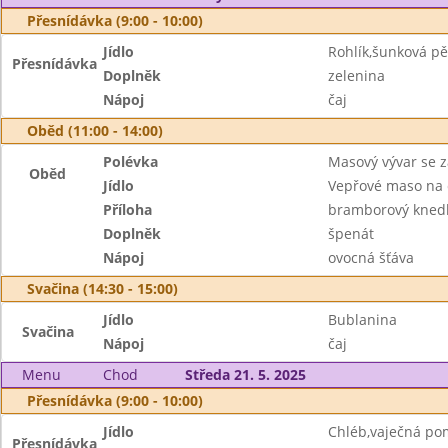
Přesnídávka (9:00 - 10:00)
Jídlo
Rohlík,šunková p
Přesnídávka
Doplněk
zelenina
Nápoj
čaj
Oběd (11:00 - 14:00)
Polévka
Masový vývar se 
Oběd
Jídlo
Vepřové maso na
Příloha
bramborový knedl
Doplněk
špenát
Nápoj
ovocná šťáva
Svačina (14:30 - 15:00)
Jídlo
Bublanina
Svačina
Nápoj
čaj
Menu
Chod
Středa 21. 5. 2025
Přesnídávka (9:00 - 10:00)
Jídlo
Chléb,vaječná p
Přesnídávka