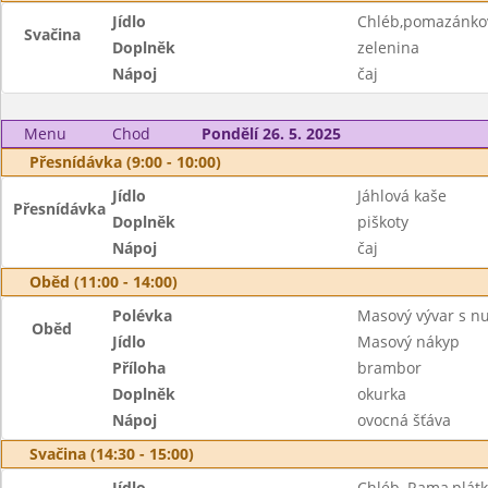
Jídlo
Chléb,pomazánko
Svačina
Doplněk
zelenina
Nápoj
čaj
Menu
Chod
Pondělí 26. 5. 2025
Přesnídávka (9:00 - 10:00)
Jídlo
Jáhlová kaše
Přesnídávka
Doplněk
piškoty
Nápoj
čaj
Oběd (11:00 - 14:00)
Polévka
Masový vývar s n
Oběd
Jídlo
Masový nákyp
Příloha
brambor
Doplněk
okurka
Nápoj
ovocná šťáva
Svačina (14:30 - 15:00)
Jídlo
Chléb, Rama,plátk