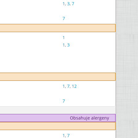
1
,
3
,
7
7
1
1
,
3
1
,
7
,
12
7
Obsahuje alergeny
1
,
7