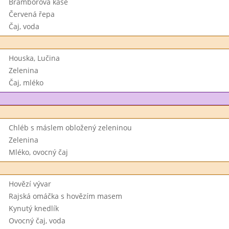
Bramborová kaše
Červená řepa
Čaj, voda
Houska, Lučina
Zelenina
Čaj, mléko
Chléb s máslem obložený zeleninou
Zelenina
Mléko, ovocný čaj
Hovězí vývar
Rajská omáčka s hovězím masem
Kynutý knedlík
Ovocný čaj, voda