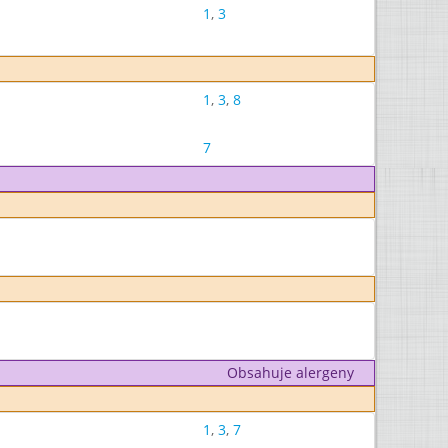
1
,
3
1
,
3
,
8
7
Obsahuje alergeny
1
,
3
,
7