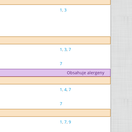
1
,
3
1
,
3
,
7
7
Obsahuje alergeny
1
,
4
,
7
7
1
,
7
,
9