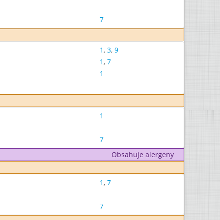
7
1
,
3
,
9
1
,
7
1
1
7
Obsahuje alergeny
1
,
7
7