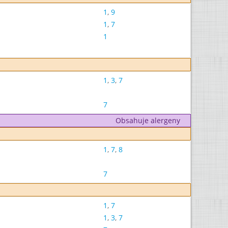
1
,
9
1
,
7
1
1
,
3
,
7
7
Obsahuje alergeny
1
,
7
,
8
7
1
,
7
1
,
3
,
7