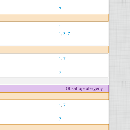
7
1
1
,
3
,
7
1
,
7
7
Obsahuje alergeny
1
,
7
7