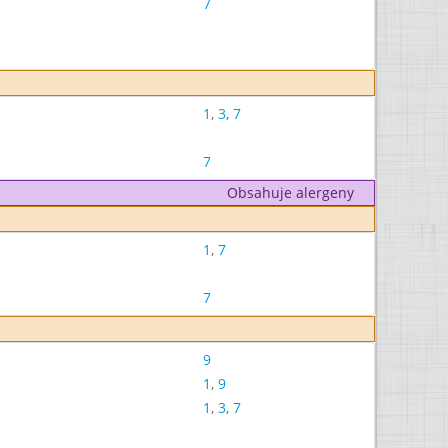
7
1
,
3
,
7
7
Obsahuje alergeny
1
,
7
7
9
1
,
9
1
,
3
,
7