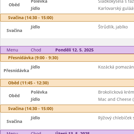
Polévka
Sladkokyselá s fa
Oběd
Jídlo
Karlovarský guláá
Svačina (14:30 - 15:00)
Jídlo
Štrůdlík, jablko
Svačina
Menu
Chod
Pondělí 12. 5. 2025
Přesnídávka (9:00 - 9:30)
Jídlo
Kozácká pomazánka
Přesnídávka
Oběd (11:45 - 12:30)
Polévka
Brokolicková kré
Oběd
Jídlo
Mac and Cheese (
Svačina (14:30 - 15:00)
Jídlo
Rýžový chlebíček
Svačina
Menu
Chod
Úterý 13. 5. 2025