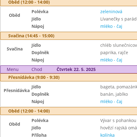
Oběd (12:00 - 14:00)
Polévka
zeleninová
Oběd
Jídlo
Lívanečky s pará
Nápoj
mléko - čaj
Svačina (14:45 - 15:00)
Jídlo
chléb slunečnico
Svačina
Doplněk
paprika, rajče
Nápoj
mléko - čaj
Menu
Chod
Čtvrtek 22. 5. 2025
Přesnídávka (9:00 - 9:30)
Jídlo
bageta, pomazán
Přesnídávka
Doplněk
banán, jablko
Nápoj
mléko - čaj
Oběd (12:00 - 14:00)
Polévka
Vývar s pohankou
Oběd
Jídlo
hovězí rajská om
Příloha
kolínka