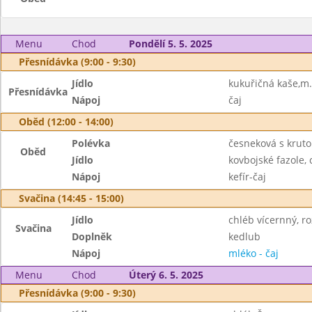
Menu
Chod
Pondělí 5. 5. 2025
Přesnídávka (9:00 - 9:30)
Jídlo
kukuřičná kaše,m.
Přesnídávka
Nápoj
čaj
Oběd (12:00 - 14:00)
Polévka
česneková s krut
Oběd
Jídlo
kovbojské fazole, 
Nápoj
kefír-čaj
Svačina (14:45 - 15:00)
Jídlo
chléb vícernný, r
Svačina
Doplněk
kedlub
Nápoj
mléko - čaj
Menu
Chod
Úterý 6. 5. 2025
Přesnídávka (9:00 - 9:30)