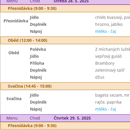
Menu
Chod
Středa 28. 5. 2025
Přesnídávka (9:00 - 9:30)
Jídlo
chléb kvasový, p
Přesnídávka
Doplněk
hrozno, jablko
Nápoj
mléko - čaj
Oběd (12:00 - 14:00)
Polévka
Z míchaných lušt
Oběd
Jídlo
vepřový guláš
Příloha
Brambory
Doplněk
zeleninový talíř
Nápoj
džus
Svačina (14:45 - 15:00)
Jídlo
bageta sezam, m
Svačina
Doplněk
rajče, paprika
Nápoj
mléko - čaj
Menu
Chod
Čtvrtek 29. 5. 2025
Přesnídávka (9:00 - 9:30)