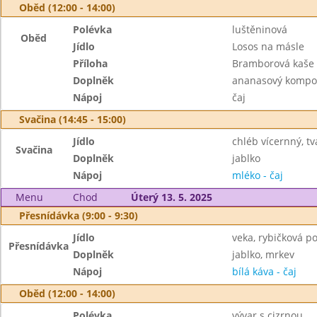
Oběd (12:00 - 14:00)
Polévka
luštěninová
Oběd
Jídlo
Losos na másle
Příloha
Bramborová kaše
Doplněk
ananasový kompo
Nápoj
čaj
Svačina (14:45 - 15:00)
Jídlo
chléb vícernný, 
Svačina
Doplněk
jablko
Nápoj
mléko - čaj
Menu
Chod
Úterý 13. 5. 2025
Přesnídávka (9:00 - 9:30)
Jídlo
veka, rybičková 
Přesnídávka
Doplněk
jablko, mrkev
Nápoj
bílá káva - čaj
Oběd (12:00 - 14:00)
Polévka
vývar s cizrnou