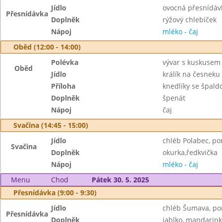
Jídlo
ovocná přesnídáv
Přesnídávka
Doplněk
rýžový chlebíček
Nápoj
mléko - čaj
Oběd (12:00 - 14:00)
Polévka
vývar s kuskusem
Oběd
Jídlo
králík na česneku
Příloha
knedlíky se špal
Doplněk
špenát
Nápoj
čaj
Svačina (14:45 - 15:00)
Jídlo
chléb Polabec, p
Svačina
Doplněk
okurka,ředkvička
Nápoj
mléko - čaj
Menu
Chod
Pátek 30. 5. 2025
Přesnídávka (9:00 - 9:30)
Jídlo
chléb Šumava, po
Přesnídávka
Doplněk
jablko, mandarin