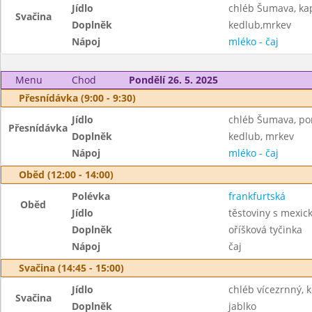
Jídlo
chléb Šumava, ka
Svačina
Doplněk
kedlub,mrkev
Nápoj
mléko - čaj
Menu
Chod
Pondělí 26. 5. 2025
Přesnídávka (9:00 - 9:30)
Jídlo
chléb Šumava, po
Přesnídávka
Doplněk
kedlub, mrkev
Nápoj
mléko - čaj
Oběd (12:00 - 14:00)
Polévka
frankfurtská
Oběd
Jídlo
těstoviny s mexic
Doplněk
oříšková tyčinka
Nápoj
čaj
Svačina (14:45 - 15:00)
Jídlo
chléb vícezrnný,
Svačina
Doplněk
jablko