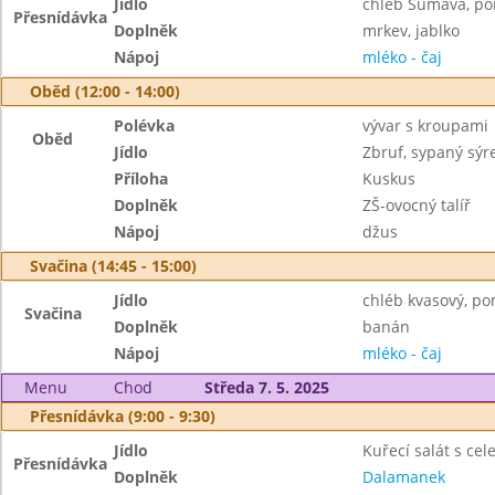
Jídlo
chléb Šumava, po
Přesnídávka
Doplněk
mrkev, jablko
Nápoj
mléko - čaj
Oběd (12:00 - 14:00)
Polévka
vývar s kroupami
Oběd
Jídlo
Zbruf, sypaný sý
Příloha
Kuskus
Doplněk
ZŠ-ovocný talíř
Nápoj
džus
Svačina (14:45 - 15:00)
Jídlo
chléb kvasový, p
Svačina
Doplněk
banán
Nápoj
mléko - čaj
Menu
Chod
Středa 7. 5. 2025
Přesnídávka (9:00 - 9:30)
Jídlo
Kuřecí salát s cel
Přesnídávka
Doplněk
Dalamanek