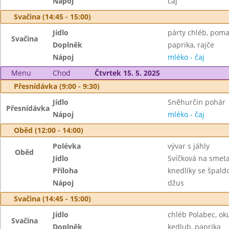
Nápoj
čaj
Svačina (14:45 - 15:00)
Jídlo
párty chléb, poma
Svačina
Doplněk
paprika, rajče
Nápoj
mléko - čaj
Menu
Chod
Čtvrtek 15. 5. 2025
Přesnídávka (9:00 - 9:30)
Jídlo
Sněhurčin pohár
Přesnídávka
Nápoj
mléko - čaj
Oběd (12:00 - 14:00)
Polévka
vývar s jáhly
Oběd
Jídlo
Svíčková na smet
Příloha
knedlíky se špal
Nápoj
džus
Svačina (14:45 - 15:00)
Jídlo
chléb Polabec, ok
Svačina
Doplněk
kedlub, paprika