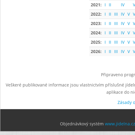
2021:
I
II
IV
V
2022:
I
II
III
IV
V
V
2023:
I
II
III
IV
V
V
2024:
I
II
III
IV
V
V
2025:
I
II
III
IV
V
V
2026:
I
II
III
IV
V
V
Připraveno progr
Veškeré publikované informace jsou vlastnictvím příslušné jídel
aplikace do n
Zásady 
Objednávkový systém
www.jidelna.c