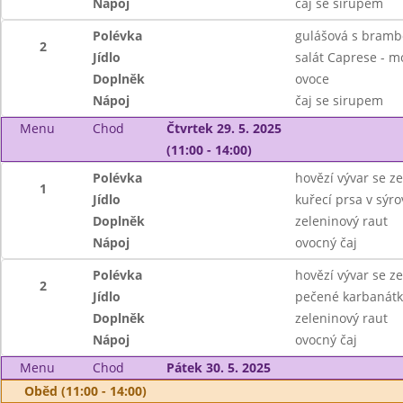
Nápoj
čaj se sirupem
Polévka
gulášová s bram
2
Jídlo
salát Caprese - mo
Doplněk
ovoce
Nápoj
čaj se sirupem
Menu
Chod
Čtvrtek 29. 5. 2025
(11:00 - 14:00)
Polévka
hovězí vývar se z
1
Jídlo
kuřecí prsa v sýr
Doplněk
zeleninový raut
Nápoj
ovocný čaj
Polévka
hovězí vývar se z
2
Jídlo
pečené karbanátk
Doplněk
zeleninový raut
Nápoj
ovocný čaj
Menu
Chod
Pátek 30. 5. 2025
Oběd (11:00 - 14:00)