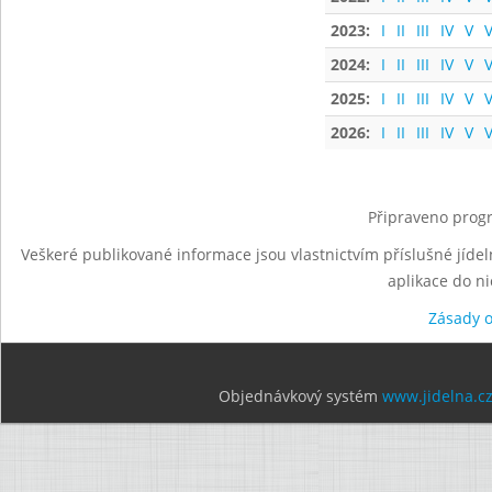
2023:
I
II
III
IV
V
V
2024:
I
II
III
IV
V
V
2025:
I
II
III
IV
V
V
2026:
I
II
III
IV
V
V
Připraveno progr
Veškeré publikované informace jsou vlastnictvím příslušné jídel
aplikace do n
Zásady 
Objednávkový systém
www.jidelna.c