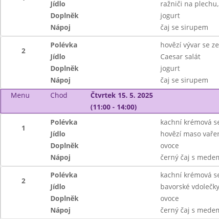
Jídlo
ražniči na plechu
Doplněk
jogurt
Nápoj
čaj se sirupem
Polévka
hovězí vývar se z
2
Jídlo
Caesar salát
Doplněk
jogurt
Nápoj
čaj se sirupem
Menu
Chod
Čtvrtek 15. 5. 2025
(11:00 - 14:00)
Polévka
kachní krémová s
1
Jídlo
hovězí maso vařen
Doplněk
ovoce
Nápoj
černý čaj s mede
Polévka
kachní krémová s
2
Jídlo
bavorské vdolečky
Doplněk
ovoce
Nápoj
černý čaj s mede