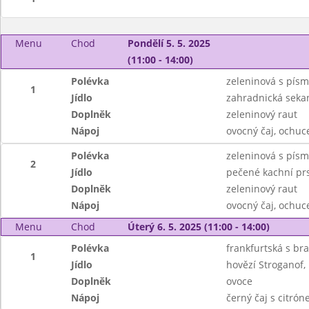
Menu
Chod
Pondělí 5. 5. 2025
(11:00 - 14:00)
Polévka
zeleninová s pís
1
Jídlo
zahradnická seka
Doplněk
zeleninový raut
Nápoj
ovocný čaj, ochu
Polévka
zeleninová s pís
2
Jídlo
pečené kachní prs
Doplněk
zeleninový raut
Nápoj
ovocný čaj, ochu
Menu
Chod
Úterý 6. 5. 2025 (11:00 - 14:00)
Polévka
frankfurtská s b
1
Jídlo
hovězí Stroganof,
Doplněk
ovoce
Nápoj
černý čaj s citró