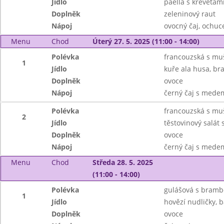
Jídlo
paella s krevetam
Doplněk
zeleninový raut
Nápoj
ovocný čaj, ochu
Menu
Chod
Úterý 27. 5. 2025 (11:00 - 14:00)
Polévka
francouzská s mu
1
Jídlo
kuře ala husa, br
Doplněk
ovoce
Nápoj
černý čaj s mede
Polévka
francouzská s mu
2
Jídlo
těstovinový salát
Doplněk
ovoce
Nápoj
černý čaj s mede
Menu
Chod
Středa 28. 5. 2025
(11:00 - 14:00)
Polévka
gulášová s bram
1
Jídlo
hovězí nudličky, 
Doplněk
ovoce