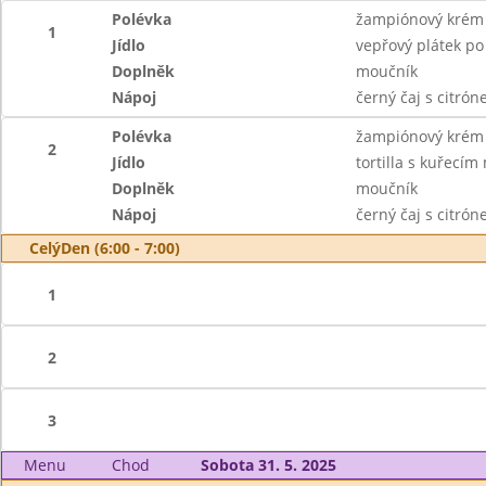
Polévka
žampiónový krém
1
Jídlo
vepřový plátek po
Doplněk
moučník
Nápoj
černý čaj s citró
Polévka
žampiónový krém
2
Jídlo
tortilla s kuřecí
Doplněk
moučník
Nápoj
černý čaj s citró
CelýDen (6:00 - 7:00)
1
2
3
Menu
Chod
Sobota 31. 5. 2025