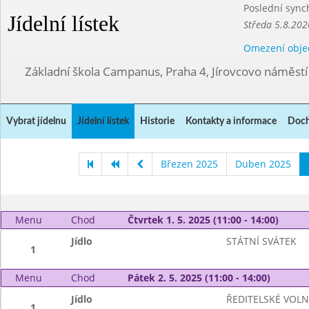
Poslední sync
Jídelní lístek
Středa 5.8.202
Omezení obje
Základní škola Campanus, Praha 4, Jírovcovo náměst
Vybrat jídelnu
Jídelní lístek
Historie
Kontakty a informace
Doch
Březen 2025
Duben 2025
Menu
Chod
Čtvrtek 1. 5. 2025 (11:00 - 14:00)
Jídlo
STÁTNÍ SVÁTEK
1
Menu
Chod
Pátek 2. 5. 2025 (11:00 - 14:00)
Jídlo
ŘEDITELSKÉ VOL
1