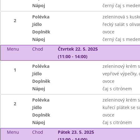
Nápoj
černý čaj s mede
Polévka
zeleninová s kus
2
Jídlo
řecký salát s oliv
Doplněk
ovoce
Nápoj
černý čaj s mede
Menu
Chod
Čtvrtek 22. 5. 2025
(11:00 - 14:00)
Polévka
zeleninový krém s
1
Jídlo
vepřové výpečky,
Doplněk
ovoce
Nápoj
čaj s citrónem
Polévka
zeleninový krém s
2
Jídlo
kuřecí plátek se 
Doplněk
ovoce
Nápoj
čaj s citrónem
Menu
Chod
Pátek 23. 5. 2025
(11:00 - 14:00)