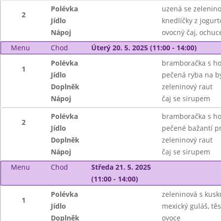
Polévka
uzená se zelenino
2
Jídlo
knedlíčky z jogur
Nápoj
ovocný čaj, ochu
Menu
Chod
Úterý 20. 5. 2025 (11:00 - 14:00)
Polévka
bramboračka s h
1
Jídlo
pečená ryba na b
Doplněk
zeleninový raut
Nápoj
čaj se sirupem
Polévka
bramboračka s h
2
Jídlo
pečené bažantí p
Doplněk
zeleninový raut
Nápoj
čaj se sirupem
Menu
Chod
Středa 21. 5. 2025
(11:00 - 14:00)
Polévka
zeleninová s kus
1
Jídlo
mexický guláš, těs
Doplněk
ovoce