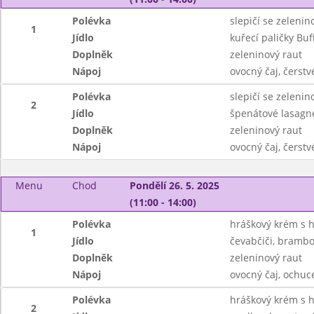
Polévka
slepičí se zeleni
1
Jídlo
kuřecí paličky Buf
Doplněk
zeleninový raut
Nápoj
ovocný čaj, čerst
Polévka
slepičí se zeleni
2
Jídlo
špenátové lasagn
Doplněk
zeleninový raut
Nápoj
ovocný čaj, čerst
Menu
Chod
Pondělí 26. 5. 2025
(11:00 - 14:00)
Polévka
hráškový krém s 
1
Jídlo
čevabčiči, brambor
Doplněk
zeleninový raut
Nápoj
ovocný čaj, ochu
Polévka
hráškový krém s 
2