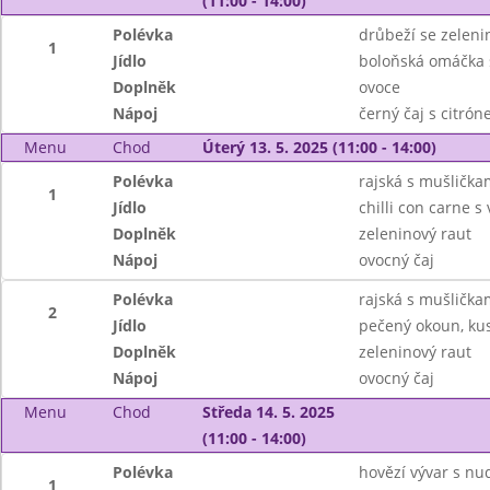
(11:00 - 14:00)
Polévka
drůbeží se zelen
1
Jídlo
boloňská omáčka 
Doplněk
ovoce
Nápoj
černý čaj s citró
Menu
Chod
Úterý 13. 5. 2025 (11:00 - 14:00)
Polévka
rajská s mušlička
1
Jídlo
chilli con carne 
Doplněk
zeleninový raut
Nápoj
ovocný čaj
Polévka
rajská s mušlička
2
Jídlo
pečený okoun, ku
Doplněk
zeleninový raut
Nápoj
ovocný čaj
Menu
Chod
Středa 14. 5. 2025
(11:00 - 14:00)
Polévka
hovězí vývar s nu
1