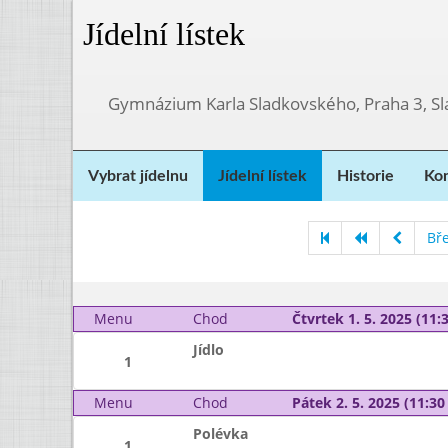
Jídelní lístek
Gymnázium Karla Sladkovského, Praha 3, S
Vybrat jídelnu
Jídelní lístek
Historie
Kon
Bř
Menu
Chod
Čtvrtek 1. 5. 2025 (11:3
Jídlo
1
Menu
Chod
Pátek 2. 5. 2025 (11:30 
Polévka
1