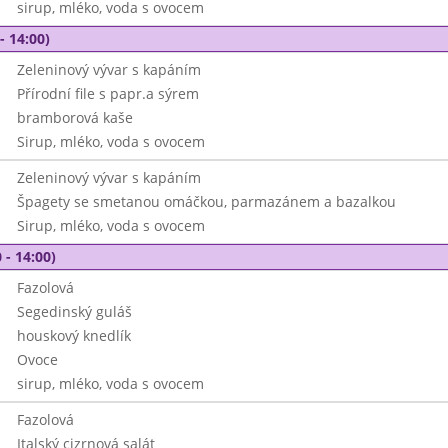
sirup, mléko, voda s ovocem
- 14:00)
Zeleninový vývar s kapáním
Přírodní file s papr.a sýrem
bramborová kaše
Sirup, mléko, voda s ovocem
Zeleninový vývar s kapáním
Špagety se smetanou omáčkou, parmazánem a bazalkou
Sirup, mléko, voda s ovocem
 - 14:00)
Fazolová
Segedinský guláš
houskový knedlík
Ovoce
sirup, mléko, voda s ovocem
Fazolová
Italský cizrnová salát