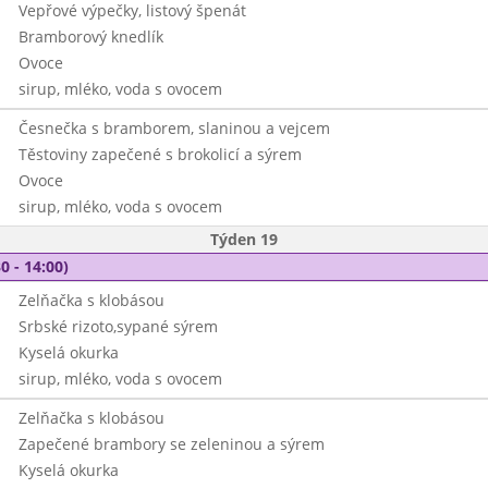
Vepřové výpečky, listový špenát
Bramborový knedlík
Ovoce
sirup, mléko, voda s ovocem
Česnečka s bramborem, slaninou a vejcem
Těstoviny zapečené s brokolicí a sýrem
Ovoce
sirup, mléko, voda s ovocem
Týden 19
0 - 14:00)
Zelňačka s klobásou
Srbské rizoto,sypané sýrem
Kyselá okurka
sirup, mléko, voda s ovocem
Zelňačka s klobásou
Zapečené brambory se zeleninou a sýrem
Kyselá okurka