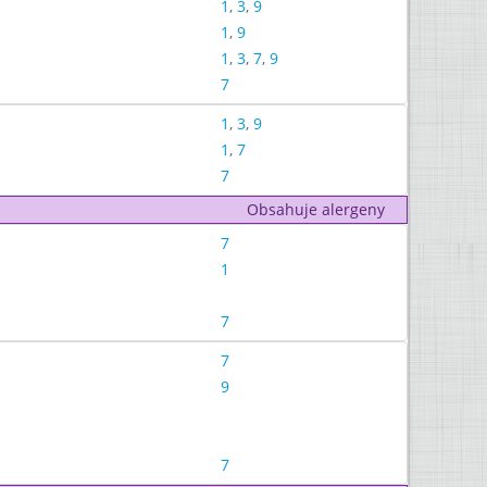
1
,
3
,
9
1
,
9
1
,
3
,
7
,
9
7
1
,
3
,
9
1
,
7
7
Obsahuje alergeny
7
1
7
7
9
7