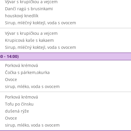
Vývar s krupičkou a vejcem
Dančí ragú s brusinkami
houskový knedlík
Sirup, mléčný koktejl, voda s ovocem
Vývar s krupičkou a vejcem
Krupicová kaše s kakaem
Sirup, mléčný koktejl, voda s ovocem
0 - 14:00)
Porková krémová
Čočka s párkem,okurka
Ovoce
sirup, mléko, voda s ovocem
Porková krémová
Tofu po čínsku
dušená rýže
Ovoce
sirup, mléko, voda s ovocem