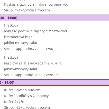
Kuskus s cizrnou a grilovanou paprikou
Sirup, mléko, voda s ovocem
30 - 14:00)
Hrstková
Rybí filé pečené s rajčaty a mozzarellou
bramborová kaše
Jablko-mrkvový salát
sirup, cappuccino, voda s ovocem
Hrstková
Fazolový salát s avokádem a kukuřicí
Jablko-mrkvový salát
sirup, cappuccino, voda s ovocem
0 - 14:00)
Kuřecí vývar s nudlemi
Kuřecí nudličky s žampiony
dušená rýže
Sirup, mléko, voda s ovocem