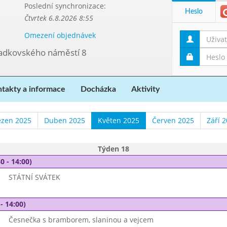
Poslední synchronizace:
Heslo
Čtvrtek 6.8.2026 8:55
Omezení objednávek
ladkovského náměstí 8
takty a informace
Docházka
Aktivity
ezen 2025
Duben 2025
Květen 2025
Červen 2025
Září 
Týden 18
0 - 14:00)
STÁTNÍ SVÁTEK
- 14:00)
Česnečka s bramborem, slaninou a vejcem