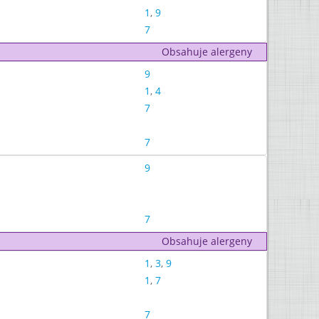
1
,
9
7
Obsahuje alergeny
9
1
,
4
7
7
9
7
Obsahuje alergeny
1
,
3
,
9
1
,
7
7