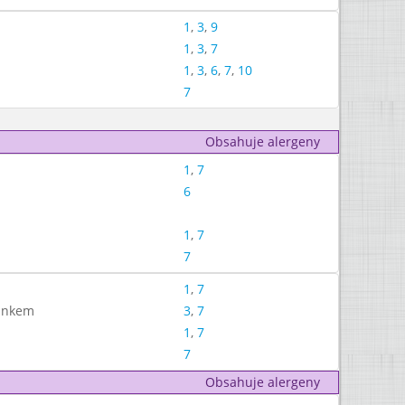
1
,
3
,
9
1
,
3
,
7
1
,
3
,
6
,
7
,
10
7
Obsahuje alergeny
1
,
7
6
1
,
7
7
1
,
7
sinkem
3
,
7
1
,
7
7
Obsahuje alergeny