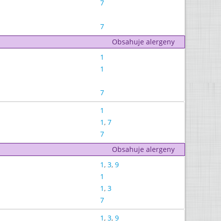
7
7
Obsahuje alergeny
1
1
7
1
1
,
7
7
Obsahuje alergeny
1
,
3
,
9
1
1
,
3
7
1
,
3
,
9