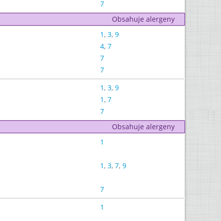
7
Obsahuje alergeny
1
,
3
,
9
4
,
7
7
7
1
,
3
,
9
1
,
7
7
Obsahuje alergeny
1
1
,
3
,
7
,
9
7
1