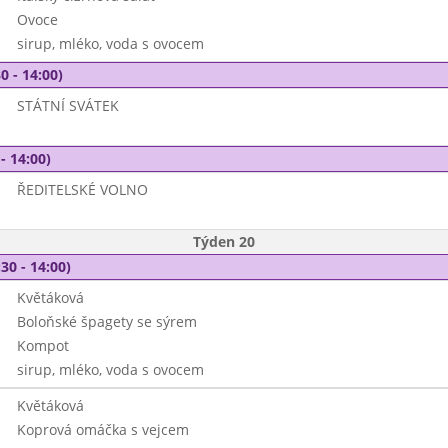
Ovoce
sirup, mléko, voda s ovocem
0 - 14:00)
STÁTNÍ SVÁTEK
- 14:00)
ŘEDITELSKÉ VOLNO
Týden 20
30 - 14:00)
Květáková
Boloňské špagety se sýrem
Kompot
sirup, mléko, voda s ovocem
Květáková
Koprová omáčka s vejcem