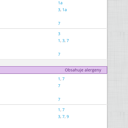
1a
3
,
1a
7
3
1
,
3
,
7
7
Obsahuje alergeny
1
,
7
7
7
1
,
7
3
,
7
,
9