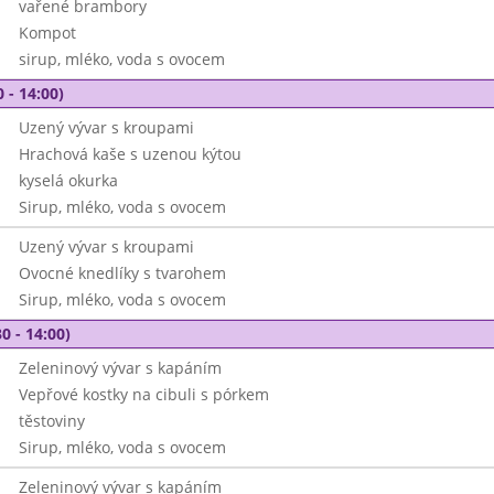
vařené brambory
Kompot
sirup, mléko, voda s ovocem
 - 14:00)
Uzený vývar s kroupami
Hrachová kaše s uzenou kýtou
kyselá okurka
Sirup, mléko, voda s ovocem
Uzený vývar s kroupami
Ovocné knedlíky s tvarohem
Sirup, mléko, voda s ovocem
0 - 14:00)
Zeleninový vývar s kapáním
Vepřové kostky na cibuli s pórkem
těstoviny
Sirup, mléko, voda s ovocem
Zeleninový vývar s kapáním