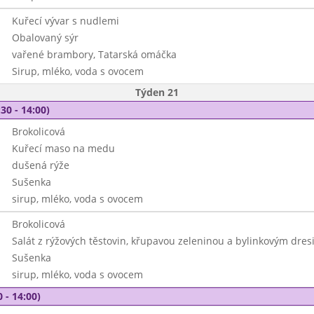
Kuřecí vývar s nudlemi
Obalovaný sýr
vařené brambory, Tatarská omáčka
Sirup, mléko, voda s ovocem
Týden 21
30 - 14:00)
Brokolicová
Kuřecí maso na medu
dušená rýže
Sušenka
sirup, mléko, voda s ovocem
Brokolicová
Salát z rýžových těstovin, křupavou zeleninou a bylinkovým dre
Sušenka
sirup, mléko, voda s ovocem
 - 14:00)