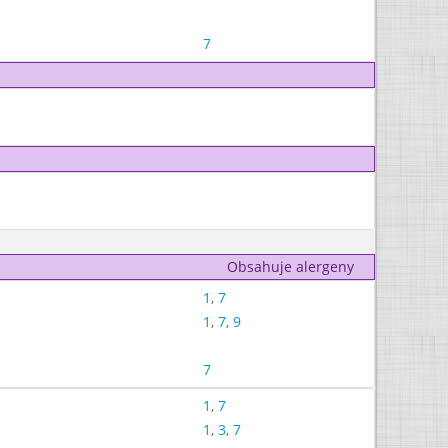
7
Obsahuje alergeny
1
,
7
1
,
7
,
9
7
1
,
7
1
,
3
,
7