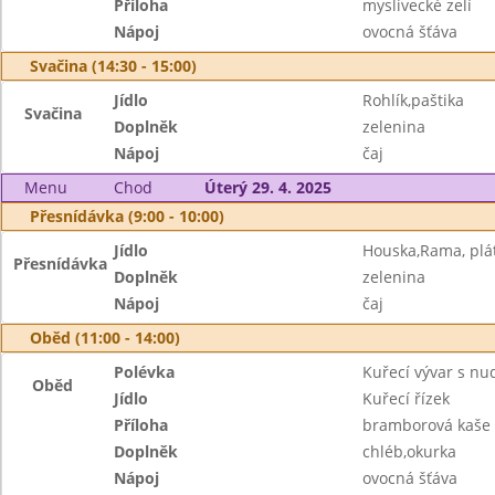
Příloha
myslivecké zelí
Nápoj
ovocná šťáva
Svačina (14:30 - 15:00)
Jídlo
Rohlík,paštika
Svačina
Doplněk
zelenina
Nápoj
čaj
Menu
Chod
Úterý 29. 4. 2025
Přesnídávka (9:00 - 10:00)
Jídlo
Houska,Rama, plát
Přesnídávka
Doplněk
zelenina
Nápoj
čaj
Oběd (11:00 - 14:00)
Polévka
Kuřecí vývar s nu
Oběd
Jídlo
Kuřecí řízek
Příloha
bramborová kaše
Doplněk
chléb,okurka
Nápoj
ovocná šťáva