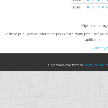
2026:
I
II
III
IV
V
V
Připraveno progr
Veškeré publikované informace jsou vlastnictvím příslušné jídel
aplikace do n
Zásady 
Objednávkový systém
www.jidelna.c