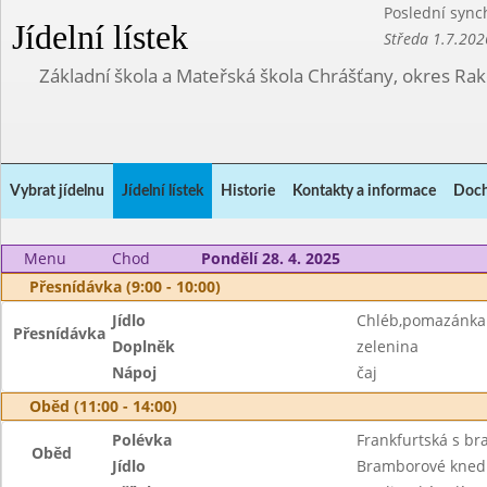
Poslední sync
Jídelní lístek
Středa 1.7.202
Základní škola a Mateřská škola Chrášťany, okres Ra
Vybrat jídelnu
Jídelní lístek
Historie
Kontakty a informace
Doch
Menu
Chod
Pondělí 28. 4. 2025
Přesnídávka (9:00 - 10:00)
Jídlo
Chléb,pomazánka 
Přesnídávka
Doplněk
zelenina
Nápoj
čaj
Oběd (11:00 - 14:00)
Polévka
Frankfurtská s b
Oběd
Jídlo
Bramborové knedl