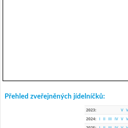
Přehled zveřejněných jídelníčků:
2023:
V
V
2024:
I
II
III
IV
V
V
2025:
I
II
III
IV
V
V