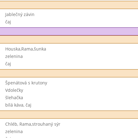
Jablečný závin
čaj
Houska,Rama,šunka
zelenina
čaj
Špenátová s krutony
Vdolečky
šlehačka
bílá káva, čaj
Chléb, Rama,strouhaný sýr
zelenina