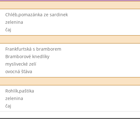
Chléb,pomazánka ze sardinek
zelenina
čaj
Frankfurtská s bramborem
Bramborové knedlíky
myslivecké zelí
ovocná šťáva
Rohlík,paštika
zelenina
čaj