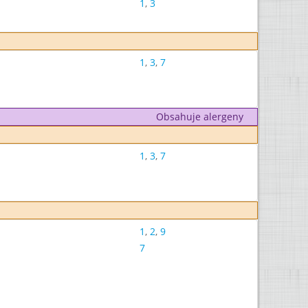
1
,
3
1
,
3
,
7
Obsahuje alergeny
1
,
3
,
7
1
,
2
,
9
7