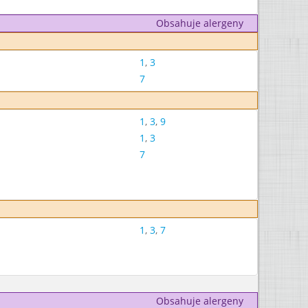
Obsahuje alergeny
1
,
3
7
1
,
3
,
9
1
,
3
7
1
,
3
,
7
Obsahuje alergeny