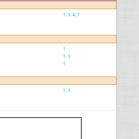
1
,
3
,
4
,
7
1
1
,
3
1
1
,
3