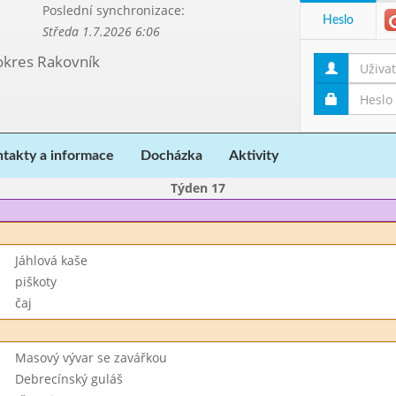
Poslední synchronizace:
Heslo
Středa 1.7.2026 6:06
 okres Rakovník
takty a informace
Docházka
Aktivity
Týden 17
Jáhlová kaše
piškoty
čaj
Masový vývar se zavářkou
Debrecínský guláš