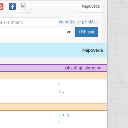
Nápověda
Nemůžu se přihlásit
Nápověda
Obsahuje alergeny
1
1
,
3
1
,
3
,
9
1