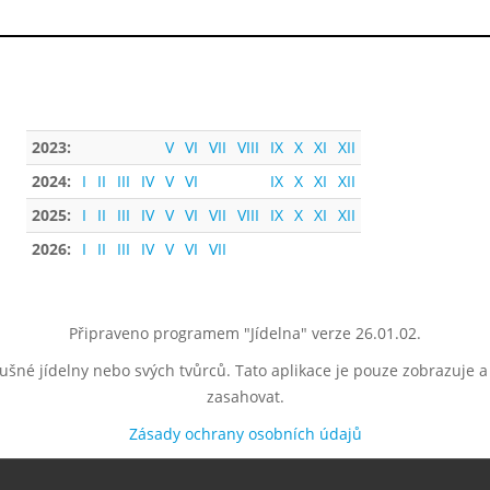
2023:
V
VI
VII
VIII
IX
X
XI
XII
2024:
I
II
III
IV
V
VI
IX
X
XI
XII
2025:
I
II
III
IV
V
VI
VII
VIII
IX
X
XI
XII
2026:
I
II
III
IV
V
VI
VII
Připraveno programem "Jídelna" verze 26.01.02.
lušné jídelny nebo svých tvůrců. Tato aplikace je pouze zobrazuje 
zasahovat.
Zásady ochrany osobních údajů