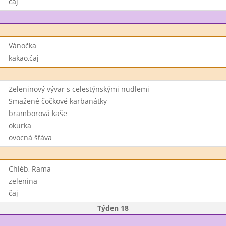
čaj
Vánočka
kakao,čaj
Zeleninový vývar s celestýnskými nudlemi
Smažené čočkové karbanátky
bramborová kaše
okurka
ovocná šťáva
Chléb, Rama
zelenina
čaj
Týden 18