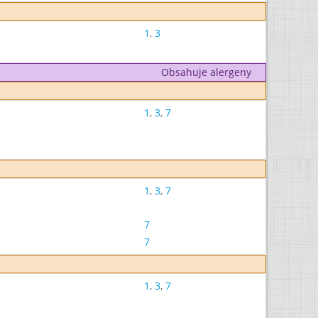
1
,
3
Obsahuje alergeny
1
,
3
,
7
1
,
3
,
7
7
7
1
,
3
,
7