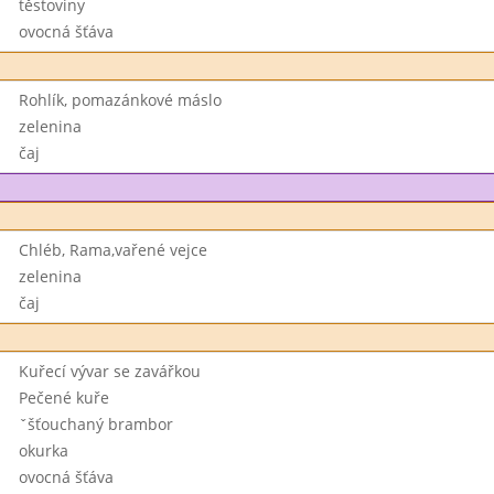
těstoviny
ovocná šťáva
Rohlík, pomazánkové máslo
zelenina
čaj
Chléb, Rama,vařené vejce
zelenina
čaj
Kuřecí vývar se zavářkou
Pečené kuře
ˇšťouchaný brambor
okurka
ovocná šťáva