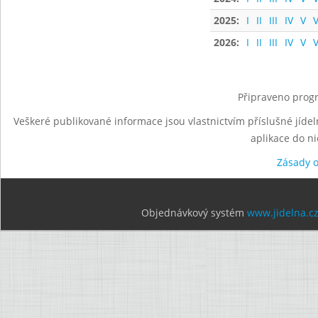
2025:
I
II
III
IV
V
V
2026:
I
II
III
IV
V
V
Připraveno progr
Veškeré publikované informace jsou vlastnictvím příslušné jídel
aplikace do n
Zásady 
Objednávkový systém
www.jidelna.c