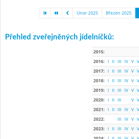
Únor 2025
Březen 2025
Přehled zveřejněných jídelníčků:
2015:
2016:
I
II
III
IV
V
V
2017:
I
II
III
IV
V
V
2018:
I
II
III
IV
V
V
2019:
I
II
III
IV
V
V
2020:
I
II
III
V
V
2021:
I
II
III
IV
V
V
2022:
III
IV
V
V
2023:
I
II
III
IV
V
V
2024:
I
II
III
IV
V
V