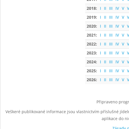
2018:
I
II
III
IV
V
V
2019:
I
II
III
IV
V
V
2020:
I
II
III
IV
V
V
2021:
I
II
III
IV
V
V
2022:
I
II
III
IV
V
V
2023:
I
II
III
IV
V
V
2024:
I
II
III
IV
V
V
2025:
I
II
III
IV
V
V
2026:
I
II
III
IV
V
V
Připraveno progr
Veškeré publikované informace jsou vlastnictvím příslušné jídel
aplikace do n
Zásady 