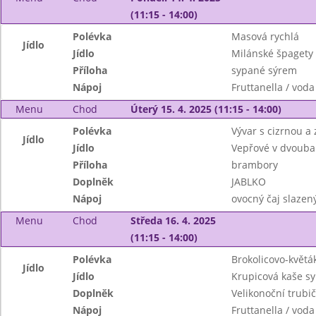
(11:15 - 14:00)
Polévka
Masová rychlá
Jídlo
Jídlo
Milánské špagety
Příloha
sypané sýrem
Nápoj
Fruttanella / voda
Menu
Chod
Úterý 15. 4. 2025 (11:15 - 14:00)
Polévka
Vývar s cizrnou a
Jídlo
Jídlo
Vepřové v dvouba
Příloha
brambory
Doplněk
JABLKO
Nápoj
ovocný čaj slazen
Menu
Chod
Středa 16. 4. 2025
(11:15 - 14:00)
Polévka
Brokolicovo-květá
Jídlo
Jídlo
Krupicová kaše s
Doplněk
Velikonoční trubi
Nápoj
Fruttanella / vo