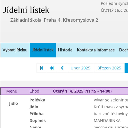
Poslední sync
Jídelní lístek
Čtvrtek 18.6.2
Základní škola, Praha 4, Křesomyslova 2
Vybrat jídelnu
Jídelní lístek
Historie
Kontakty a informace
Doch
Únor 2025
Březen 2025
Menu
Chod
Úterý 1. 4. 2025 (11:15 - 14:00)
Polévka
Vývar se zelenino
Jídlo
Jídlo
Krůtí maso v sýr
Příloha
barevné těstoviny
Doplněk
MANDARINKA
Nápoj
ovocný čaj slazen