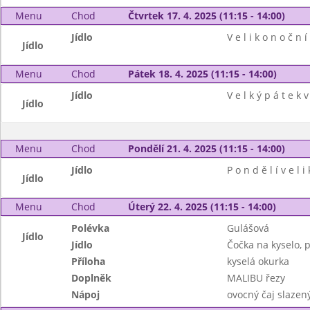
Menu
Chod
Čtvrtek 17. 4. 2025 (11:15 - 14:00)
Jídlo
V e l i k o n o č n í
Jídlo
Menu
Chod
Pátek 18. 4. 2025 (11:15 - 14:00)
Jídlo
V e l k ý p á t e k v 
Jídlo
Menu
Chod
Pondělí 21. 4. 2025 (11:15 - 14:00)
Jídlo
P o n d ě l í v e l i
Jídlo
Menu
Chod
Úterý 22. 4. 2025 (11:15 - 14:00)
Polévka
Gulášová
Jídlo
Jídlo
Čočka na kyselo, 
Příloha
kyselá okurka
Doplněk
MALIBU řezy
Nápoj
ovocný čaj slazen