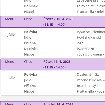
Jídlo
Zapečené brambo
Doplněk
zelný salát Coles
Nápoj
Fruttanella / mlék
Menu
Chod
Čtvrtek 10. 4. 2025
(11:15 - 14:00)
Polévka
Vývar se zelenino
Jídlo
Jídlo
Hovězí cikánská
Příloha
rýže
Doplněk
POMERANČ
Nápoj
voda s citronem 
Menu
Chod
Pátek 11. 4. 2025
(11:15 - 14:00)
Polévka
Z vaječné jíšky
Jídlo
Jídlo
Pečené kuře ala k
Příloha
bramborový knedl
Nápoj
Fruttanella / voda
Menu
Chod
Pondělí 14. 4. 2025