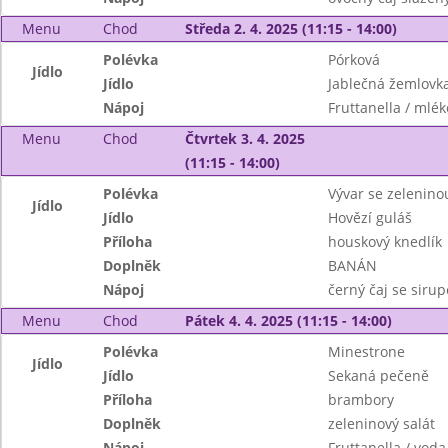
Menu
Chod
Středa 2. 4. 2025 (11:15 - 14:00)
Polévka
Pórková
Jídlo
Jídlo
Jablečná žemlovk
Nápoj
Fruttanella / mlék
Menu
Chod
Čtvrtek 3. 4. 2025
(11:15 - 14:00)
Polévka
Vývar se zelenino
Jídlo
Jídlo
Hovězí guláš
Příloha
houskový knedlík
Doplněk
BANÁN
Nápoj
černý čaj se siru
Menu
Chod
Pátek 4. 4. 2025 (11:15 - 14:00)
Polévka
Minestrone
Jídlo
Jídlo
Sekaná pečeně
Příloha
brambory
Doplněk
zeleninový salát
Nápoj
Fruttanella / voda