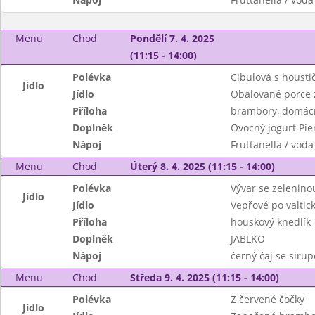
Menu
Chod
Pondělí 7. 4. 2025
(11:15 - 14:00)
Polévka
Cibulová s housti
Jídlo
Jídlo
Obalované porce z
Příloha
brambory, domácí 
Doplněk
Ovocný jogurt Pie
Nápoj
Fruttanella / voda
Menu
Chod
Úterý 8. 4. 2025 (11:15 - 14:00)
Polévka
Vývar se zeleninou
Jídlo
Jídlo
Vepřové po valtic
Příloha
houskový knedlík
Doplněk
JABLKO
Nápoj
černý čaj se siru
Menu
Chod
Středa 9. 4. 2025 (11:15 - 14:00)
Polévka
Z červené čočky
Jídlo