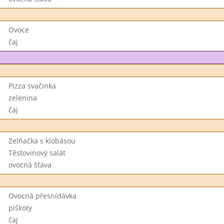
Ovoce
čaj
Pizza svačinka
zelenina
čaj
Zelňačka s klobásou
Těstovinový salát
ovocná šťáva
Ovocná přesnídávka
piškoty
čaj