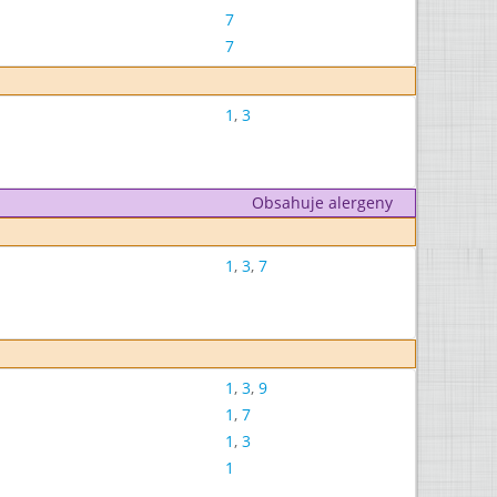
7
7
1
,
3
Obsahuje alergeny
1
,
3
,
7
1
,
3
,
9
1
,
7
1
,
3
1