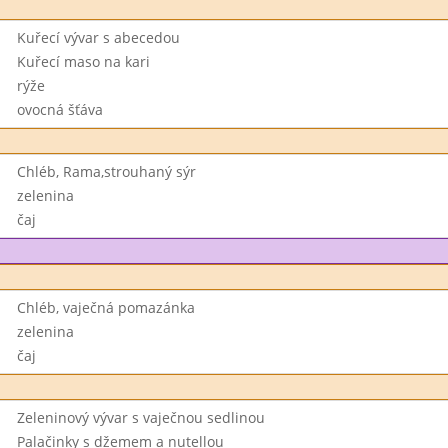
Kuřecí vývar s abecedou
Kuřecí maso na kari
rýže
ovocná šťáva
Chléb, Rama,strouhaný sýr
zelenina
čaj
Chléb, vaječná pomazánka
zelenina
čaj
Zeleninový vývar s vaječnou sedlinou
Palačinky s džemem a nutellou