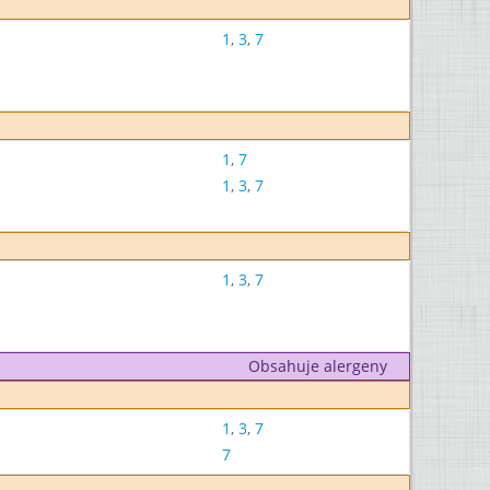
1
,
3
,
7
1
,
7
1
,
3
,
7
1
,
3
,
7
Obsahuje alergeny
1
,
3
,
7
7