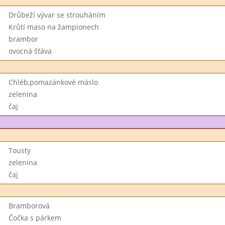
Drůbeží vývar se strouháním
Krůtí maso na žampionech
brambor
ovocná šťáva
Chléb,pomazánkové máslo
zelenina
čaj
Tousty
zelenina
čaj
Bramborová
Čočka s párkem