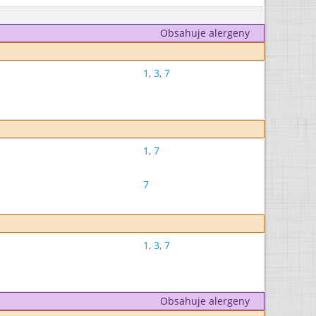
Obsahuje alergeny
1
,
3
,
7
1
,
7
7
1
,
3
,
7
Obsahuje alergeny