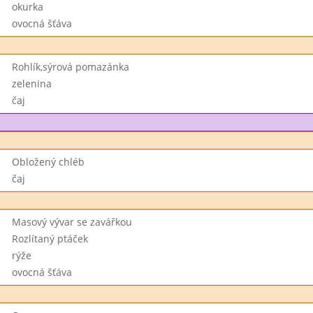
okurka
ovocná šťáva
Rohlík,sýrová pomazánka
zelenina
čaj
Obložený chléb
čaj
Masový vývar se zavářkou
Rozlítaný ptáček
rýže
ovocná šťáva