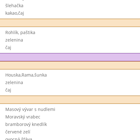
šlehačka
kakao,čaj
Rohlík, paštika
zelenina
čaj
Houska,Rama,šunka
zelenina
čaj
Masový vývar s nudlemi
Moravský vrabec
bramborový knedlík
červené zelí
ovocná šťáva