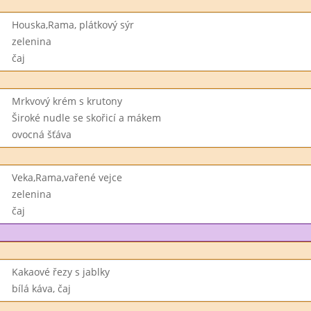
Houska,Rama, plátkový sýr
zelenina
čaj
Mrkvový krém s krutony
Široké nudle se skořicí a mákem
ovocná šťáva
Veka,Rama,vařené vejce
zelenina
čaj
Kakaové řezy s jablky
bílá káva, čaj