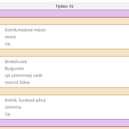
Týden 15
Rohlík,medové máslo
ovoce
čaj
Brokolicová
Bulgureto
sýr,zeleninový salát
ovocná šťáva
Rohlík, šunková pěna
zelenina
čaj