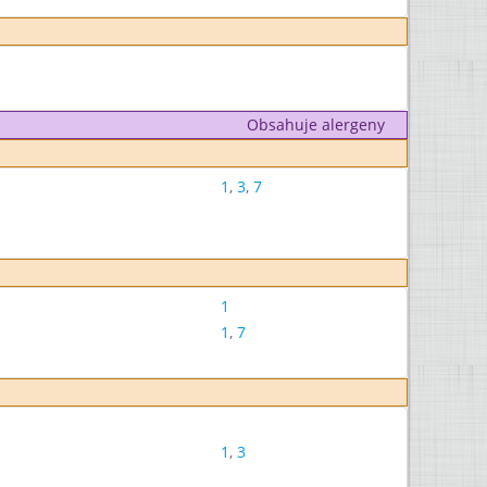
Obsahuje alergeny
1
,
3
,
7
1
1
,
7
1
,
3