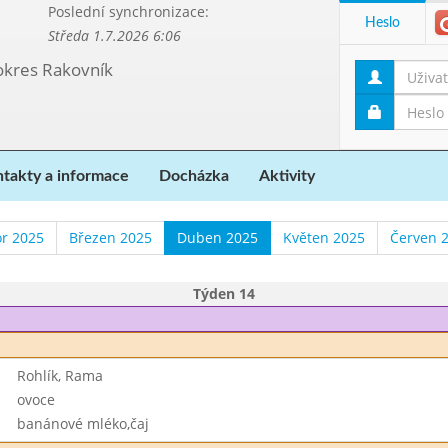
Poslední synchronizace:
Heslo
Středa 1.7.2026 6:06
 okres Rakovník
takty a informace
Docházka
Aktivity
r 2025
Březen 2025
Duben 2025
Květen 2025
Červen 
Týden 14
Rohlík, Rama
ovoce
banánové mléko,čaj