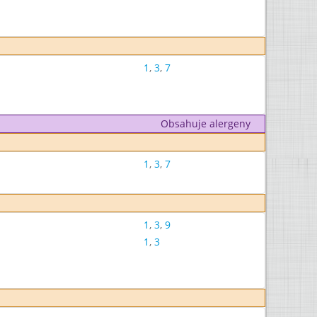
1
,
3
,
7
Obsahuje alergeny
1
,
3
,
7
1
,
3
,
9
1
,
3