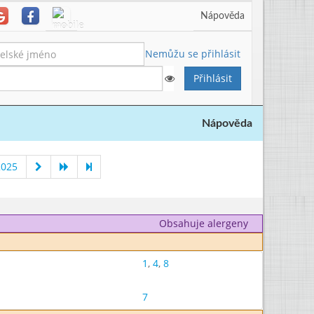
Nápověda
Nemůžu se přihlásit
Nápověda
2025
Obsahuje alergeny
1
,
4
,
8
7