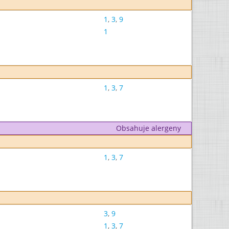
1
,
3
,
9
1
1
,
3
,
7
Obsahuje alergeny
1
,
3
,
7
3
,
9
1
,
3
,
7