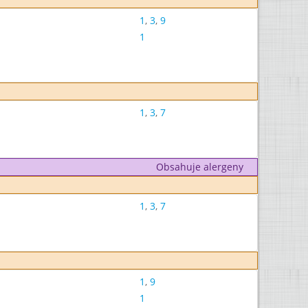
1
,
3
,
9
1
1
,
3
,
7
Obsahuje alergeny
1
,
3
,
7
1
,
9
1