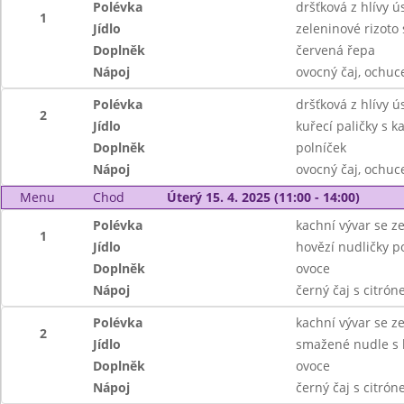
Polévka
dršťková z hlívy ú
1
Jídlo
zeleninové rizoto s
Doplněk
červená řepa
Nápoj
ovocný čaj, ochu
Polévka
dršťková z hlívy ú
2
Jídlo
kuřecí paličky s 
Doplněk
polníček
Nápoj
ovocný čaj, ochu
Menu
Chod
Úterý 15. 4. 2025 (11:00 - 14:00)
Polévka
kachní vývar se 
1
Jídlo
hovězí nudličky p
Doplněk
ovoce
Nápoj
černý čaj s citró
Polévka
kachní vývar se 
2
Jídlo
smažené nudle s 
Doplněk
ovoce
Nápoj
černý čaj s citró