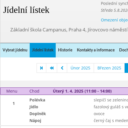
Poslední sync
Jídelní lístek
Středa 5.8.202
Omezení obje
Základní škola Campanus, Praha 4, Jírovcovo náměst
Vybrat jídelnu
Jídelní lístek
Historie
Kontakty a informace
Doch
Únor 2025
Březen 2025
Menu
Chod
Úterý 1. 4. 2025 (11:00 - 14:00)
Polévka
slepičí se zeleni
1
Jídlo
fazolový guláš s
Doplněk
ovoce
Nápoj
černý čaj s mede