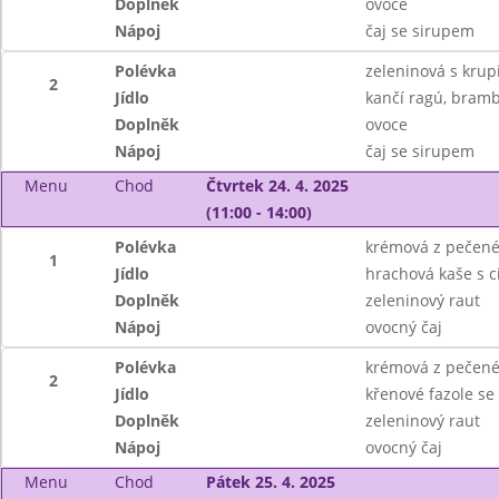
Doplněk
ovoce
Nápoj
čaj se sirupem
Polévka
zeleninová s krupi
2
Jídlo
kančí ragú, bram
Doplněk
ovoce
Nápoj
čaj se sirupem
Menu
Chod
Čtvrtek 24. 4. 2025
(11:00 - 14:00)
Polévka
krémová z pečené
1
Jídlo
hrachová kaše s c
Doplněk
zeleninový raut
Nápoj
ovocný čaj
Polévka
krémová z pečené
2
Jídlo
křenové fazole se
Doplněk
zeleninový raut
Nápoj
ovocný čaj
Menu
Chod
Pátek 25. 4. 2025