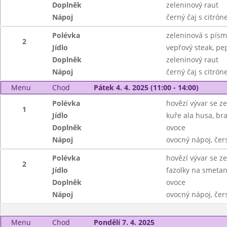
Doplněk
zeleninový raut
Nápoj
černý čaj s citró
Polévka
zeleninová s pís
2
Jídlo
vepřový steak, p
Doplněk
zeleninový raut
Nápoj
černý čaj s citró
Menu
Chod
Pátek 4. 4. 2025 (11:00 - 14:00)
Polévka
hovězí vývar se z
1
Jídlo
kuře ala husa, br
Doplněk
ovoce
Nápoj
ovocný nápoj, čer
Polévka
hovězí vývar se z
2
Jídlo
fazolky na smetan
Doplněk
ovoce
Nápoj
ovocný nápoj, čer
Menu
Chod
Pondělí 7. 4. 2025