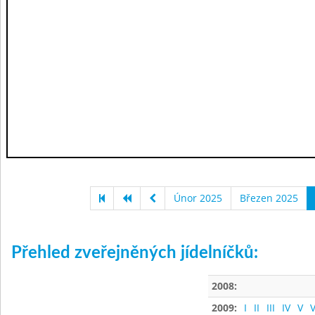
Únor 2025
Březen 2025
Přehled zveřejněných jídelníčků:
2008:
2009:
I
II
III
IV
V
V