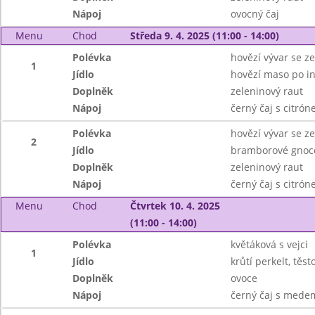
Nápoj
ovocný čaj
Menu
Chod
Středa 9. 4. 2025 (11:00 - 14:00)
Polévka
hovězí vývar se ze
1
Jídlo
hovězí maso po in
Doplněk
zeleninový raut
Nápoj
černý čaj s citró
Polévka
hovězí vývar se ze
2
Jídlo
bramborové gnocc
Doplněk
zeleninový raut
Nápoj
černý čaj s citró
Menu
Chod
Čtvrtek 10. 4. 2025
(11:00 - 14:00)
Polévka
květáková s vejci
1
Jídlo
krůtí perkelt, těst
Doplněk
ovoce
Nápoj
černý čaj s mede