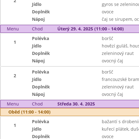
2
Jídlo
gyros se zelenino
Doplněk
ovoce
Nápoj
čaj se sirupem, 
Menu
Chod
Úterý 29. 4. 2025 (11:00 - 14:00)
Polévka
boršč
1
Jídlo
hovězí guláš, hou
Doplněk
zeleninový raut
Nápoj
ovocný čaj
Polévka
boršč
2
Jídlo
francouzské bra
Doplněk
zeleninový raut
Nápoj
ovocný čaj
Menu
Chod
Středa 30. 4. 2025
Oběd (11:00 - 14:00)
Polévka
bažantí s droben
1
Jídlo
kuřecí plátek, du
Doplněk
ovoce