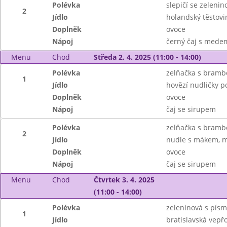
Polévka
slepičí se zeleni
2
Jídlo
holandský těstovin
Doplněk
ovoce
Nápoj
černý čaj s mede
Menu
Chod
Středa 2. 4. 2025 (11:00 - 14:00)
Polévka
zelňačka s bramb
1
Jídlo
hovězí nudličky p
Doplněk
ovoce
Nápoj
čaj se sirupem
Polévka
zelňačka s bramb
2
Jídlo
nudle s mákem, m
Doplněk
ovoce
Nápoj
čaj se sirupem
Menu
Chod
Čtvrtek 3. 4. 2025
(11:00 - 14:00)
Polévka
zeleninová s pís
1
Jídlo
bratislavská vepřo