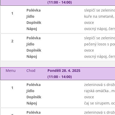
(11:00 - 14:00)
Polévka
slepičí se zeleni
1
Jídlo
kuře na smetaně, 
Doplněk
ovoce
Nápoj
ovocný nápoj, čer
Polévka
slepičí se zeleni
2
Jídlo
pečený losos s p
Doplněk
ovoce
Nápoj
ovocný nápoj, čer
Menu
Chod
Pondělí 28. 4. 2025
(11:00 - 14:00)
Polévka
zeleninová s dro
1
Jídlo
rajská omáčka , ma
Doplněk
ovoce
Nápoj
čaj se sirupem, 
Polévka
zeleninová s dro