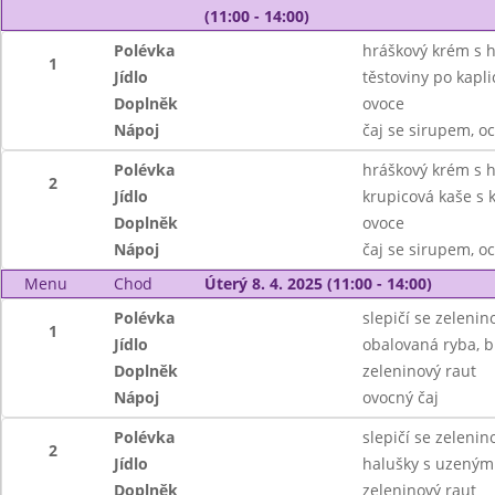
(11:00 - 14:00)
Polévka
hráškový krém s 
1
Jídlo
těstoviny po kapli
Doplněk
ovoce
Nápoj
čaj se sirupem, 
Polévka
hráškový krém s 
2
Jídlo
krupicová kaše s
Doplněk
ovoce
Nápoj
čaj se sirupem, 
Menu
Chod
Úterý 8. 4. 2025 (11:00 - 14:00)
Polévka
slepičí se zeleni
1
Jídlo
obalovaná ryba, 
Doplněk
zeleninový raut
Nápoj
ovocný čaj
Polévka
slepičí se zeleni
2
Jídlo
halušky s uzeným
Doplněk
zeleninový raut