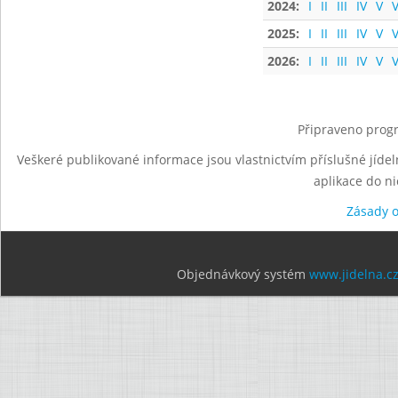
2024:
I
II
III
IV
V
V
2025:
I
II
III
IV
V
V
2026:
I
II
III
IV
V
V
Připraveno progr
Veškeré publikované informace jsou vlastnictvím příslušné jídel
aplikace do n
Zásady 
Objednávkový systém
www.jidelna.c