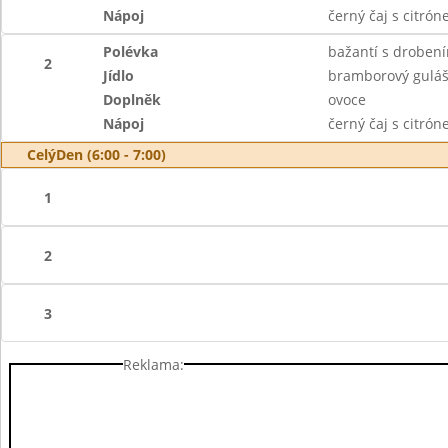
Nápoj
černý čaj s citró
Polévka
bažantí s droben
2
Jídlo
bramborový guláš
Doplněk
ovoce
Nápoj
černý čaj s citró
CelýDen (6:00 - 7:00)
1
2
3
Reklama: