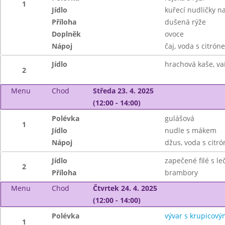
1
Jídlo
kuřecí nudličky na
Příloha
dušená rýže
Doplněk
ovoce
Nápoj
čaj, voda s citrón
Jídlo
hrachová kaše, va
2
Menu
Chod
Středa 23. 4. 2025
(12:00 - 14:00)
Polévka
gulášová
1
Jídlo
nudle s mákem
Nápoj
džus, voda s citr
Jídlo
zapečené filé s l
2
Příloha
brambory
Menu
Chod
Čtvrtek 24. 4. 2025
(12:00 - 14:00)
Polévka
vývar s krupicový
1