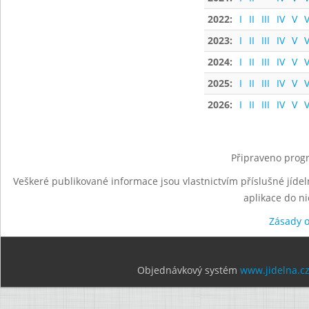
2022:
I
II
III
IV
V
V
2023:
I
II
III
IV
V
V
2024:
I
II
III
IV
V
V
2025:
I
II
III
IV
V
V
2026:
I
II
III
IV
V
V
Připraveno progr
Veškeré publikované informace jsou vlastnictvím příslušné jídel
aplikace do n
Zásady 
Objednávkový systém
www.jidelna.c