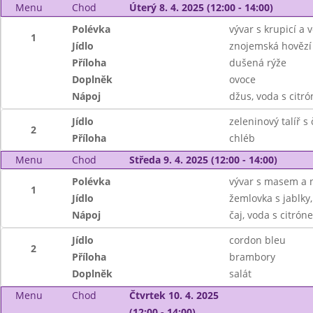
Menu
Chod
Úterý 8. 4. 2025 (12:00 - 14:00)
Polévka
vývar s krupicí a v
1
Jídlo
znojemská hovězí
Příloha
dušená rýže
Doplněk
ovoce
Nápoj
džus, voda s citr
Jídlo
zeleninový talíř
2
Příloha
chléb
Menu
Chod
Středa 9. 4. 2025 (12:00 - 14:00)
Polévka
vývar s masem a 
1
Jídlo
žemlovka s jablky,
Nápoj
čaj, voda s citrón
Jídlo
cordon bleu
2
Příloha
brambory
Doplněk
salát
Menu
Chod
Čtvrtek 10. 4. 2025
(12:00 - 14:00)