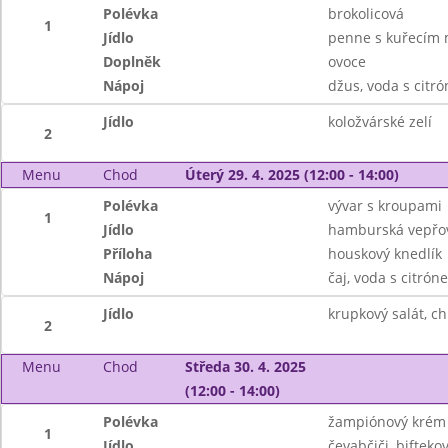
Polévka
brokolicová
1
Jídlo
penne s kuřecím 
Doplněk
ovoce
Nápoj
džus, voda s citr
Jídlo
koložvárské zelí
2
Menu
Chod
Úterý 29. 4. 2025 (12:00 - 14:00)
Polévka
vývar s kroupami
1
Jídlo
hamburská vepřov
Příloha
houskový knedlík
Nápoj
čaj, voda s citrón
Jídlo
krupkový salát, ch
2
Menu
Chod
Středa 30. 4. 2025
(12:00 - 14:00)
Polévka
žampiónový krém
1
Jídlo
čevabčiči, bifteko