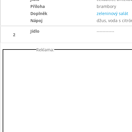
Příloha
brambory
Doplněk
zeleninový salát
Nápoj
džus, voda s citr
Jídlo
------------
2
Reklama: