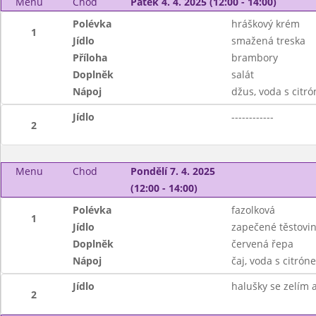
Menu
Chod
Pátek 4. 4. 2025 (12:00 - 14:00)
Polévka
hráškový krém
1
Jídlo
smažená treska
Příloha
brambory
Doplněk
salát
Nápoj
džus, voda s citr
Jídlo
------------
2
Menu
Chod
Pondělí 7. 4. 2025
(12:00 - 14:00)
Polévka
fazolková
1
Jídlo
zapečené těstov
Doplněk
červená řepa
Nápoj
čaj, voda s citrón
Jídlo
halušky se zelím 
2