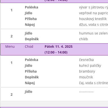
Polévka
vývar s játrovou rý
1
Jídlo
vepřové na papri
Příloha
houskový knedlík
Nápoj
džus, voda s citr
Jídlo
hummus se zelen
2
Doplněk
chléb
Menu
Chod
Pátek 11. 4. 2025
(12:00 - 14:00)
Polévka
česnečka
1
Jídlo
kuřecí paličky
Příloha
brambory
Doplněk
moučnik
Nápoj
čaj, voda s citrón
Jídlo
------------
2