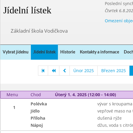
Poslední sync
Jídelní lístek
Čtvrtek 6.8.20
Omezení obje
Základní škola Vodičkova
Vybrat jídelnu
Jídelní lístek
Historie
Kontakty a informace
Doch
Únor 2025
Březen 2025
Menu
Chod
Úterý 1. 4. 2025 (12:00 - 14:00)
Polévka
vývar s kroupama
1
Jídlo
vepřové maso na 
Příloha
dušená rýže
Nápoj
džus, voda s citr