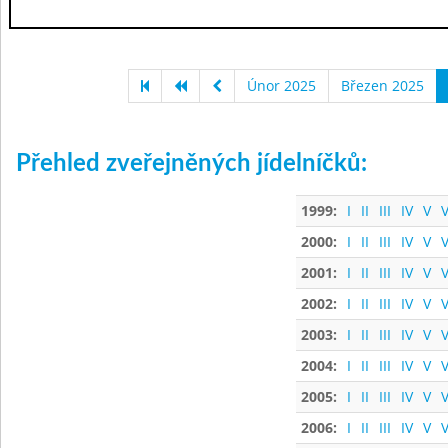
Únor 2025
Březen 2025
Přehled zveřejněných jídelníčků:
1999:
I
II
III
IV
V
V
2000:
I
II
III
IV
V
V
2001:
I
II
III
IV
V
V
2002:
I
II
III
IV
V
V
2003:
I
II
III
IV
V
V
2004:
I
II
III
IV
V
V
2005:
I
II
III
IV
V
V
2006:
I
II
III
IV
V
V