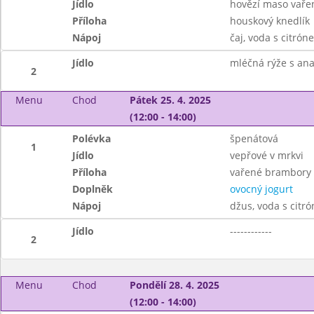
Jídlo
hovězí maso vaře
Příloha
houskový knedlík
Nápoj
čaj, voda s citrón
Jídlo
mléčná rýže s an
2
Menu
Chod
Pátek 25. 4. 2025
(12:00 - 14:00)
Polévka
špenátová
1
Jídlo
vepřové v mrkvi
Příloha
vařené brambory
Doplněk
ovocný jogurt
Nápoj
džus, voda s citr
Jídlo
------------
2
Menu
Chod
Pondělí 28. 4. 2025
(12:00 - 14:00)