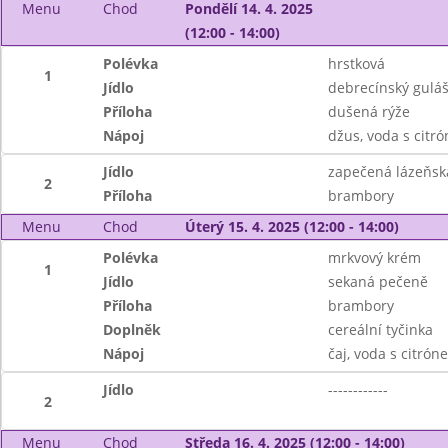
Menu
Chod
Pondělí 14. 4. 2025
(12:00 - 14:00)
Polévka
hrstková
1
Jídlo
debrecínský gulá
Příloha
dušená rýže
Nápoj
džus, voda s citr
Jídlo
zapečená lázeňsk
2
Příloha
brambory
Menu
Chod
Úterý 15. 4. 2025 (12:00 - 14:00)
Polévka
mrkvový krém
1
Jídlo
sekaná pečeně
Příloha
brambory
Doplněk
cereální tyčinka
Nápoj
čaj, voda s citrón
Jídlo
------------
2
Menu
Chod
Středa 16. 4. 2025 (12:00 - 14:00)