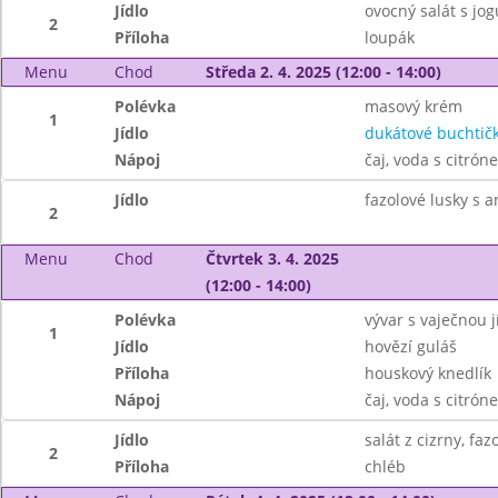
Jídlo
ovocný salát s jo
2
Příloha
loupák
Menu
Chod
Středa 2. 4. 2025 (12:00 - 14:00)
Polévka
masový krém
1
Jídlo
dukátové buchtič
Nápoj
čaj, voda s citrón
Jídlo
fazolové lusky s a
2
Menu
Chod
Čtvrtek 3. 4. 2025
(12:00 - 14:00)
Polévka
vývar s vaječnou j
1
Jídlo
hovězí guláš
Příloha
houskový knedlík
Nápoj
čaj, voda s citrón
Jídlo
salát z cizrny, f
2
Příloha
chléb