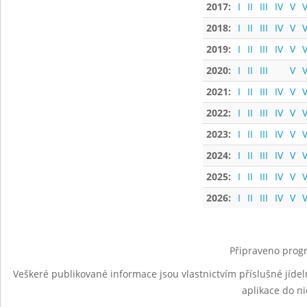
2017:
I
II
III
IV
V
V
2018:
I
II
III
IV
V
V
2019:
I
II
III
IV
V
V
2020:
I
II
III
V
V
2021:
I
II
III
IV
V
V
2022:
I
II
III
IV
V
V
2023:
I
II
III
IV
V
V
2024:
I
II
III
IV
V
V
2025:
I
II
III
IV
V
V
2026:
I
II
III
IV
V
V
Připraveno progr
Veškeré publikované informace jsou vlastnictvím příslušné jídel
aplikace do n