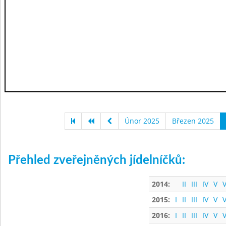
Únor 2025
Březen 2025
Přehled zveřejněných jídelníčků:
2014:
II
III
IV
V
V
2015:
I
II
III
IV
V
V
2016:
I
II
III
IV
V
V