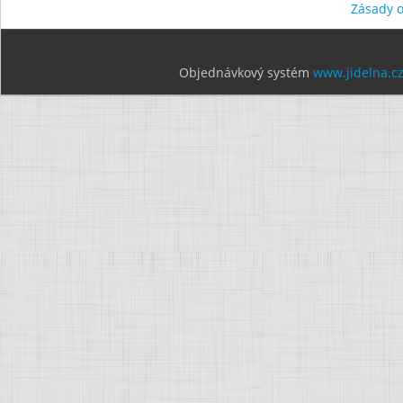
Zásady 
Objednávkový systém
www.jidelna.c