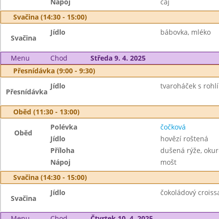
Nápoj
čaj
Svačina (14:30 - 15:00)
Jídlo
bábovka, mléko
Svačina
Menu
Chod
Středa 9. 4. 2025
Přesnídávka (9:00 - 9:30)
Jídlo
tvaroháček s rohl
Přesnídávka
Oběd (11:30 - 13:00)
Polévka
čočková
Oběd
Jídlo
hovězí roštená
Příloha
dušená rýže, okur
Nápoj
mošt
Svačina (14:30 - 15:00)
Jídlo
čokoládový croiss
Svačina
Menu
Chod
Čtvrtek 10. 4. 2025