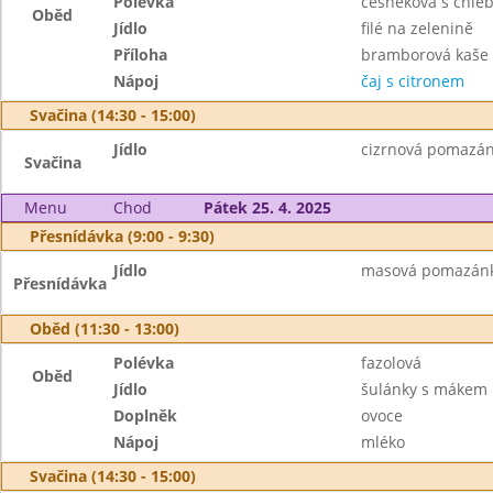
Polévka
česneková s chle
Oběd
Jídlo
filé na zelenině
Příloha
bramborová kaše
Nápoj
čaj s citronem
Svačina (14:30 - 15:00)
Jídlo
cizrnová pomazánk
Svačina
Menu
Chod
Pátek 25. 4. 2025
Přesnídávka (9:00 - 9:30)
Jídlo
masová pomazánka,
Přesnídávka
Oběd (11:30 - 13:00)
Polévka
fazolová
Oběd
Jídlo
šulánky s mákem
Doplněk
ovoce
Nápoj
mléko
Svačina (14:30 - 15:00)