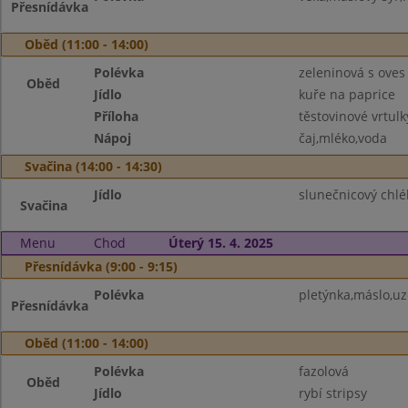
Přesnídávka
Oběd (11:00 - 14:00)
Polévka
zeleninová s oves
Oběd
Jídlo
kuře na paprice
Příloha
těstovinové vrtulk
Nápoj
čaj,mléko,voda
Svačina (14:00 - 14:30)
Jídlo
slunečnicový chl
Svačina
Menu
Chod
Úterý 15. 4. 2025
Přesnídávka (9:00 - 9:15)
Polévka
pletýnka,máslo,uz
Přesnídávka
Oběd (11:00 - 14:00)
Polévka
fazolová
Oběd
Jídlo
rybí stripsy