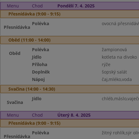
Menu
Chod
Pondělí 7. 4. 2025
Přesnídávka (9:00 - 9:15)
Polévka
ovocná přesnidávk
Přesnídávka
Oběd (11:00 - 14:00)
Polévka
žampionová
Oběd
Jídlo
kotleta na divoko
Příloha
rýže
Doplněk
šopský salát
Nápoj
čaj,mléko,voda
Svačina (14:00 - 14:30)
Jídlo
chléb,máslo,vaječ
Svačina
Menu
Chod
Úterý 8. 4. 2025
Přesnídávka (9:00 - 9:15)
Polévka
žitný rohlík,sýr o
Přesnídávka