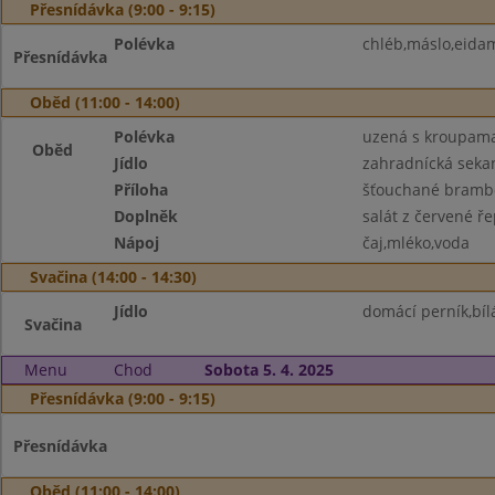
Přesnídávka (9:00 - 9:15)
Polévka
chléb,máslo,eida
Přesnídávka
Oběd (11:00 - 14:00)
Polévka
uzená s kroupam
Oběd
Jídlo
zahradnícká seka
Příloha
šťouchané brambo
Doplněk
salát z červené ř
Nápoj
čaj,mléko,voda
Svačina (14:00 - 14:30)
Jídlo
domácí perník,bíl
Svačina
Menu
Chod
Sobota 5. 4. 2025
Přesnídávka (9:00 - 9:15)
Přesnídávka
Oběd (11:00 - 14:00)