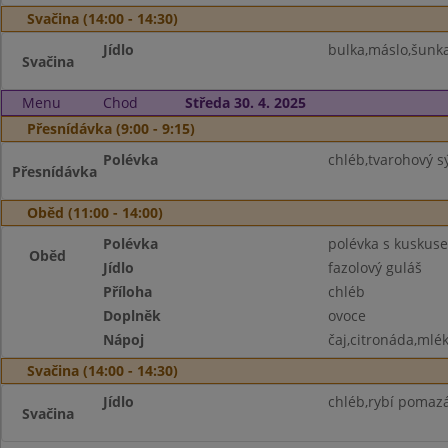
Svačina (14:00 - 14:30)
Jídlo
bulka,máslo,šunka
Svačina
Menu
Chod
Středa 30. 4. 2025
Přesnídávka (9:00 - 9:15)
Polévka
chléb,tvarohový sý
Přesnídávka
Oběd (11:00 - 14:00)
Polévka
polévka s kuskus
Oběd
Jídlo
fazolový guláš
Příloha
chléb
Doplněk
ovoce
Nápoj
čaj,citronáda,mlé
Svačina (14:00 - 14:30)
Jídlo
chléb,rybí pomaz
Svačina