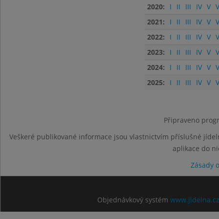
2020:
I
II
III
IV
V
V
2021:
I
II
III
IV
V
V
2022:
I
II
III
IV
V
V
2023:
I
II
III
IV
V
V
2024:
I
II
III
IV
V
V
2025:
I
II
III
IV
V
V
Připraveno progr
Veškeré publikované informace jsou vlastnictvím příslušné jídel
aplikace do n
Zásady 
Objednávkový systém
www.jidelna.c