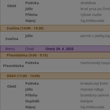
Polévka
drožďová
Oběd
Jídlo
krutí prsa po číns
Příloha
rýžové nudle
Nápoj
čaj,mléko,voda
Svačina (14:00 - 14:30)
Jídlo
perník s jablky,ča
Svačina
Menu
Chod
Úterý 29. 4. 2025
Přesnídávka (9:00 - 9:15)
Polévka
martinovský loupá
Přesnídávka
Oběd (11:00 - 14:00)
Polévka
brokolicový krém
Oběd
Jídlo
masový nákyp
Příloha
brambory vařené
Doplněk
kompot
Nápoj
čaj,mléko,voda