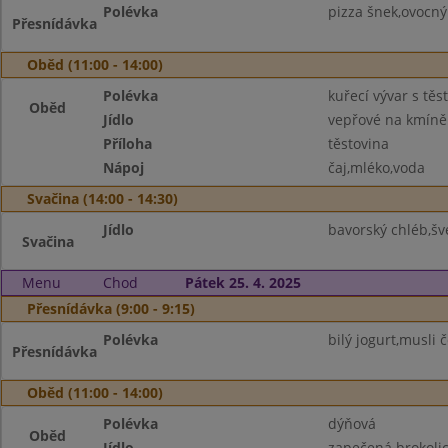
Polévka
pizza šnek,ovocný
Přesnídávka
Oběd (11:00 - 14:00)
Polévka
kuřecí vývar s těs
Oběd
Jídlo
vepřové na kmíně 
Příloha
těstovina
Nápoj
čaj,mléko,voda
Svačina (14:00 - 14:30)
Jídlo
bavorský chléb,šv
Svačina
Menu
Chod
Pátek 25. 4. 2025
Přesnídávka (9:00 - 9:15)
Polévka
bilý jogurt,musli 
Přesnídávka
Oběd (11:00 - 14:00)
Polévka
dýňová
Oběd
Jídlo
zapečená brokoli