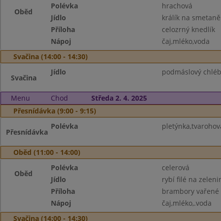
Polévka
hrachová
Oběd
Jídlo
králík na smetaně
Příloha
celozrný knedlík
Nápoj
čaj,mléko,voda
Svačina (14:00 - 14:30)
Jídlo
podmáslový chléb
Svačina
Menu
Chod
Středa 2. 4. 2025
Přesnídávka (9:00 - 9:15)
Polévka
pletýnka,tvarohov
Přesnídávka
Oběd (11:00 - 14:00)
Polévka
celerová
Oběd
Jídlo
rybí filé na zelen
Příloha
brambory vařené
Nápoj
čaj,mléko,.voda
Svačina (14:00 - 14:30)