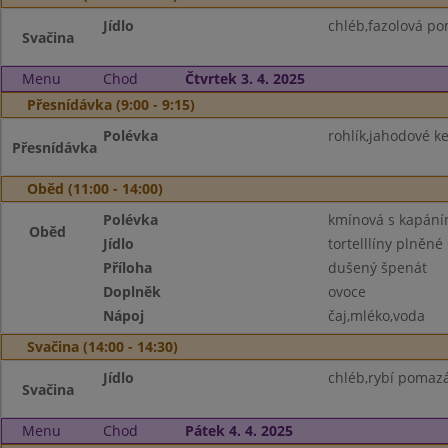
Jídlo
chléb,fazolová po
Svačina
Menu
Chod
Čtvrtek 3. 4. 2025
Přesnídávka (9:00 - 9:15)
Polévka
rohlík,jahodové k
Přesnídávka
Oběd (11:00 - 14:00)
Polévka
kmínová s kapán
Oběd
Jídlo
tortelllíny plněné
Příloha
dušený špenát
Doplněk
ovoce
Nápoj
čaj,mléko,voda
Svačina (14:00 - 14:30)
Jídlo
chléb,rybí pomaz
Svačina
Menu
Chod
Pátek 4. 4. 2025