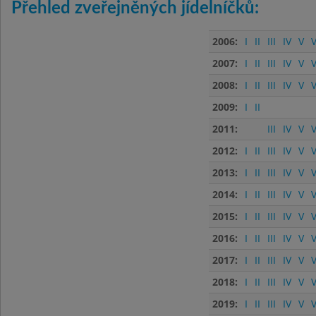
Přehled zveřejněných jídelníčků:
2006:
I
II
III
IV
V
V
2007:
I
II
III
IV
V
V
2008:
I
II
III
IV
V
V
2009:
I
II
2011:
III
IV
V
V
2012:
I
II
III
IV
V
V
2013:
I
II
III
IV
V
V
2014:
I
II
III
IV
V
V
2015:
I
II
III
IV
V
V
2016:
I
II
III
IV
V
V
2017:
I
II
III
IV
V
V
2018:
I
II
III
IV
V
V
2019:
I
II
III
IV
V
V