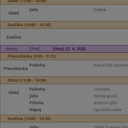
Oběd (11:00 - 14:00)
Jídlo
Svátek
Oběd
Svačina (14:00 - 14:30)
Svačina
Menu
Chod
Úterý 22. 4. 2025
Přesnídávka (9:00 - 9:15)
Polévka
kukuřičné lupínky
Přesnídávka
Oběd (11:00 - 14:00)
Polévka
cizrnová
Oběd
Jídlo
italský guláš
Příloha
dušená rýže
Nápoj
čaj,mléko,voda
Svačina (14:00 - 14:30)
Jídlo
chléb šumava,lipt