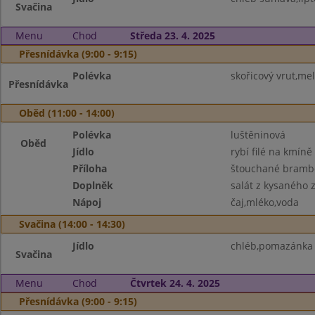
Svačina
Menu
Chod
Středa 23. 4. 2025
Přesnídávka (9:00 - 9:15)
Polévka
skořicový vrut,me
Přesnídávka
Oběd (11:00 - 14:00)
Polévka
luštěninová
Oběd
Jídlo
rybí filé na kmíně
Příloha
štouchané brambo
Doplněk
salát z kysaného z
Nápoj
čaj,mléko,voda
Svačina (14:00 - 14:30)
Jídlo
chléb,pomazánka 
Svačina
Menu
Chod
Čtvrtek 24. 4. 2025
Přesnídávka (9:00 - 9:15)