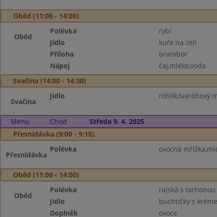
Oběd (11:00 - 14:00)
Polévka
rybí
Oběd
Jídlo
kuře na zelí
Příloha
brambor
Nápoj
čaj,mléko,voda
Svačina (14:00 - 14:30)
Jídlo
rohlík,tvarohový m
Svačina
Menu
Chod
Středa 9. 4. 2025
Přesnídávka (9:00 - 9:15)
Polévka
ovocná mřížka,ml
Přesnídávka
Oběd (11:00 - 14:00)
Polévka
rajská s tarhonou
Oběd
Jídlo
buchtičky s krém
Doplněk
ovoce