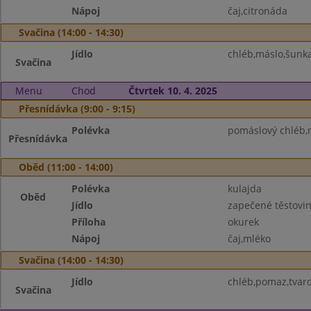
Nápoj
čaj,citronáda
Svačina (14:00 - 14:30)
Jídlo
chléb,máslo,šunka
Svačina
Menu
Chod
Čtvrtek 10. 4. 2025
Přesnídávka (9:00 - 9:15)
Polévka
pomáslový chléb,
Přesnídávka
Oběd (11:00 - 14:00)
Polévka
kulajda
Oběd
Jídlo
zapečené těstovi
Příloha
okurek
Nápoj
čaj,mléko
Svačina (14:00 - 14:30)
Jídlo
chléb,pomaz,tvar
Svačina