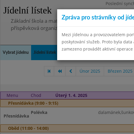
Poslední sync
Jídelní lístek
Pondělí 7.7.20
Zpráva pro strávníky od jíd
Základní škola a mateřská škola, Pavlovice u Přerova,
příspěvková organizace
Mezi jídelnou a provozovatelem por
poskytování služeb. Proto byla dat
zamezeno provádět aktivní operace (
Vybrat jídelnu
Jídelní lístek
Historie
Kontakty a informace
Spot
Únor 2025
Březen 2025
Menu
Chod
Úterý 1. 4. 2025
Přesnídávka (9:00 - 9:15)
Polévka
dalamánek,šunkov
Přesnídávka
Oběd (11:00 - 14:00)