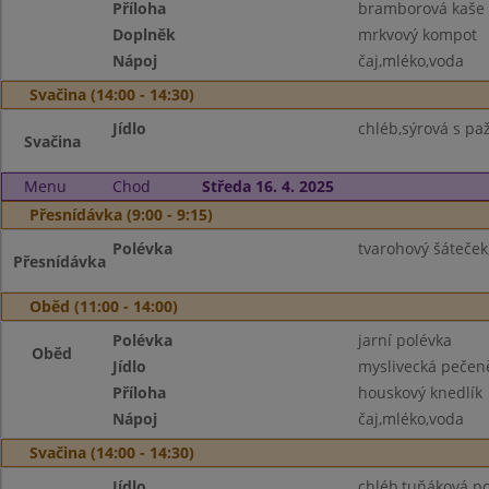
Příloha
bramborová kaše
Doplněk
mrkvový kompot
Nápoj
čaj,mléko,voda
Svačina (14:00 - 14:30)
Jídlo
chléb,sýrová s paž
Svačina
Menu
Chod
Středa 16. 4. 2025
Přesnídávka (9:00 - 9:15)
Polévka
tvarohový šáteče
Přesnídávka
Oběd (11:00 - 14:00)
Polévka
jarní polévka
Oběd
Jídlo
myslivecká pečen
Příloha
houskový knedlík
Nápoj
čaj,mléko,voda
Svačina (14:00 - 14:30)
Jídlo
chléb,tuňáková p