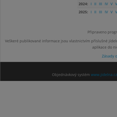
2024:
I
II
III
IV
V
V
2025:
I
II
III
IV
V
V
Připraveno progr
Veškeré publikované informace jsou vlastnictvím příslušné jídel
aplikace do n
Zásady 
Objednávkový systém
www.jidelna.c