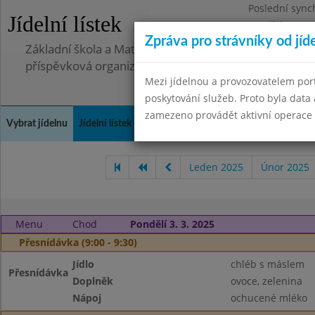
Poslední sync
Jídelní lístek
Pondělí 30.6.2
Zpráva pro strávníky od jíd
Základní škola a Mateřská škola Telnice, okres Brno-
příspěvková organizace
Mezi jídelnou a provozovatelem por
poskytování služeb. Proto byla dat
zamezeno provádět aktivní operace (
Vybrat jídelnu
Jídelní lístek
Historie
Kontakty a informace
Doch
Leden 2025
Únor 2025
Menu
Chod
Pondělí 3. 3. 2025
Přesnídávka (9:00 - 9:30)
Jídlo
chléb s máslem
Přesnídávka
Doplněk
ovoce, zelenina
Nápoj
ochucené mléko