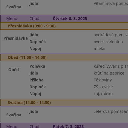
Jídlo
Vitamínová pomaz
Svačina
Menu
Chod
Čtvrtek 6. 3. 2025
Přesnídávka (9:00 - 9:30)
Jídlo
avokádová pomazá
Přesnídávka
Doplněk
ovoce, zelenina
Nápoj
mléko
Oběd (11:00 - 14:00)
Polévka
kuřecí vývar s pí
Oběd
Jídlo
krůtí na paprice
Příloha
Těstoviny
Doplněk
ZŠ - ovoce
Nápoj
čaj, mléko
Svačina (14:00 - 14:30)
Jídlo
celerová pomazánk
Svačina
Menu
Chod
Pátek 7. 3. 2025