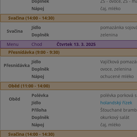
Doplněk
ZŠ - ovoce, ZŠ - 
Nápoj
čaj, mléko
Svačina (14:00 - 14:30)
Jídlo
pomazánka sojová,
Svačina
Doplněk
zelenina
Menu
Chod
Čtvrtek 13. 3. 2025
Přesnídávka (9:00 - 9:30)
Jídlo
Vajíčková pomazá
Přesnídávka
Doplněk
ovoce, zelenina
Nápoj
ochucené mléko
Oběd (11:00 - 14:00)
Polévka
polévka porková s
Oběd
Jídlo
holandský řízek
Příloha
Šťouchané bramb
Doplněk
okurkový salát
Nápoj
čaj, mléko
Svačina (14:00 - 14:30)