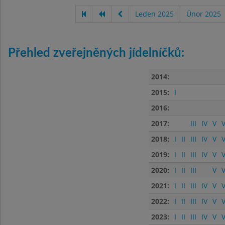
Leden 2025
Únor 2025
Přehled zveřejněných jídelníčků:
2014:
2015:
I
2016:
2017:
III
IV
V
V
2018:
I
II
III
IV
V
V
2019:
I
II
III
IV
V
V
2020:
I
II
III
V
V
2021:
I
II
III
IV
V
V
2022:
I
II
III
IV
V
V
2023:
I
II
III
IV
V
V