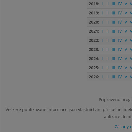
2018:
I
II
III
IV
V
V
2019:
I
II
III
IV
V
V
2020:
I
II
III
IV
V
V
2021:
I
II
III
IV
V
V
2022:
I
II
III
IV
V
V
2023:
I
II
III
IV
V
V
2024:
I
II
III
IV
V
V
2025:
I
II
III
IV
V
V
2026:
I
II
III
IV
V
V
Připraveno progr
Veškeré publikované informace jsou vlastnictvím příslušné jídel
aplikace do n
Zásady 