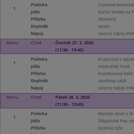
Polévka
Cizrnová krémová 
1
Jídlo
Kuřecí kostky na h
Příloha
těstoviny
Doplněk
ovoce
Nápoj
ovocný nápoj mlé
Menu
Chod
Čtvrtek 27. 3. 2025
(11:30 - 13:45)
Polévka
Krupicová s vejce
1
Jídlo
Holandský řízek
Příloha
bramborová kaše
Doplněk
okurkový salát
Nápoj
ovocný nápoj mlé
Menu
Chod
Pátek 28. 3. 2025
(11:30 - 13:45)
Polévka
Masový vývar s d
1
Jídlo
Štěpánská hov. p
Příloha
dušená rýže