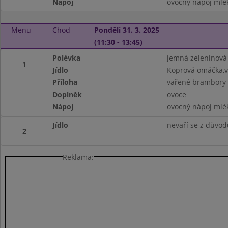
Nápoj
ovocný nápoj mlé
Menu
Chod
Pondělí 31. 3. 2025
(11:30 - 13:45)
Polévka
jemná zeleninová
1
Jídlo
Koprová omáčka,v
Příloha
vařené brambory
Doplněk
ovoce
Nápoj
ovocný nápoj mlé
Jídlo
nevaří se z důvo
2
Reklama: