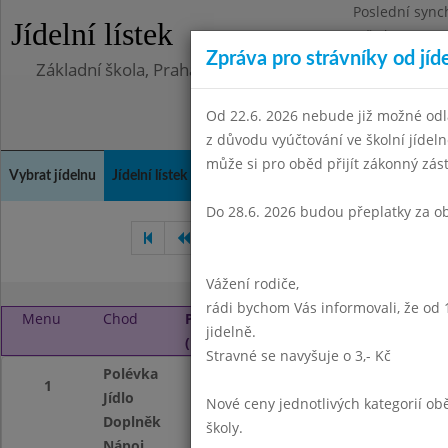
Poslední sync
Jídelní lístek
Středa 5.8.202
Zpráva pro strávníky od jíd
Základní škola, Praha 4, Na Líše 16
Od 22.6. 2026 nebude již možné odl
z důvodu vyúčtování ve školní jíde
může si pro oběd přijít zákonný zá
Vybrat jídelnu
Jídelní lístek
Historie
Kontakty a informace
Doch
Do 28.6. 2026 budou přeplatky za o
Leden 2025
Únor 2025
Vážení rodiče,
rádi bychom Vás informovali, že od 
Menu
Chod
Pondělí 3. 3. 2025
jidelně.
(11:30 - 13:45)
Stravné se navyšuje o 3,- Kč
Polévka
Frankfurtská s b
1
Jídlo
Špagety aglio olio 
Nové ceny jednotlivých kategorií 
Doplněk
ovoce
školy.
Nápoj
ovocný nápoj mlé