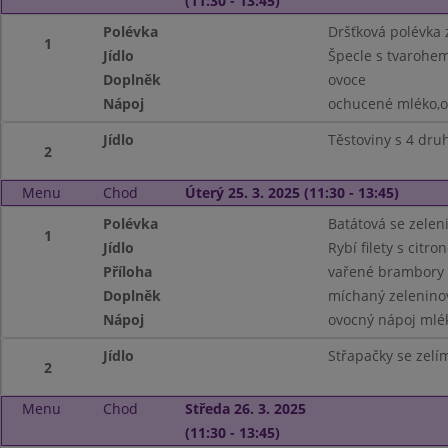
(11:30 - 13:45)
Polévka
Dršťková polévka z
1
Jídlo
Špecle s tvarohem
Doplněk
ovoce
Nápoj
ochucené mléko,o
Jídlo
Těstoviny s 4 dru
2
Menu
Chod
Úterý 25. 3. 2025 (11:30 - 13:45)
Polévka
Batátová se zelen
1
Jídlo
Rybí filety s cit
Příloha
vařené brambory
Doplněk
míchaný zeleninov
Nápoj
ovocný nápoj mlé
Jídlo
Střapačky se zel
2
Menu
Chod
Středa 26. 3. 2025
(11:30 - 13:45)