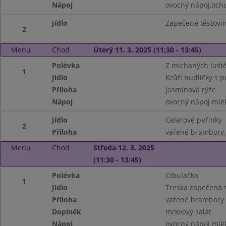
Nápoj
ovocný nápoj,och
Jídlo
Zapečené těstovi
2
Menu
Chod
Úterý 11. 3. 2025 (11:30 - 13:45)
Polévka
Z míchaných lušt
1
Jídlo
Krůtí nudličky s 
Příloha
jasmínová rýže
Nápoj
ovocný nápoj mlé
Jídlo
Celerové peřinky
2
Příloha
vařené brambory,
Menu
Chod
Středa 12. 3. 2025
(11:30 - 13:45)
Polévka
Cibulačka
1
Jídlo
Treska zapečená 
Příloha
vařené brambory
Doplněk
mrkvový salát
Nápoj
ovocný nápoj mlé