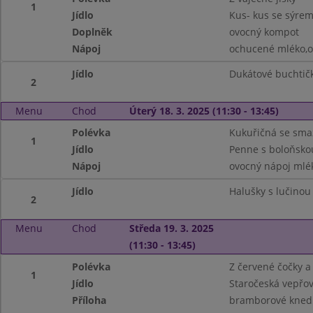
1
Jídlo
Kus- kus se sýrem
Doplněk
ovocný kompot
Nápoj
ochucené mléko,o
Jídlo
Dukátové buchtič
2
Menu
Chod
Úterý 18. 3. 2025 (11:30 - 13:45)
Polévka
Kukuřičná se sm
1
Jídlo
Penne s boloňsko
Nápoj
ovocný nápoj mlé
Jídlo
Halušky s lučinou
2
Menu
Chod
Středa 19. 3. 2025
(11:30 - 13:45)
Polévka
Z červené čočky a
1
Jídlo
Staročeská vepřo
Příloha
bramborové knedl