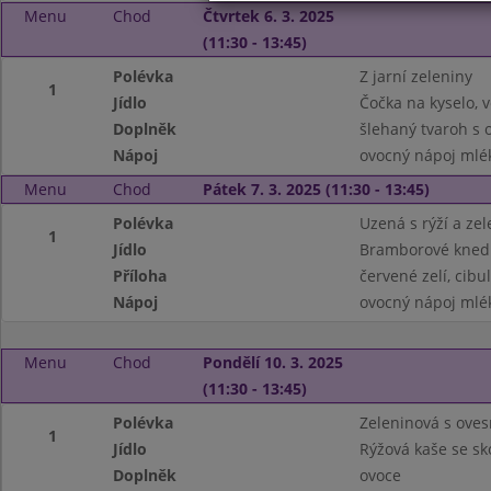
Menu
Chod
Čtvrtek 6. 3. 2025
(11:30 - 13:45)
Polévka
Z jarní zeleniny
1
Jídlo
Čočka na kyselo, v
Doplněk
šlehaný tvaroh s
Nápoj
ovocný nápoj mlé
Menu
Chod
Pátek 7. 3. 2025 (11:30 - 13:45)
Polévka
Uzená s rýží a ze
1
Jídlo
Bramborové knedl
Příloha
červené zelí, cibu
Nápoj
ovocný nápoj mlé
Menu
Chod
Pondělí 10. 3. 2025
(11:30 - 13:45)
Polévka
Zeleninová s ove
1
Jídlo
Rýžová kaše se sk
Doplněk
ovoce