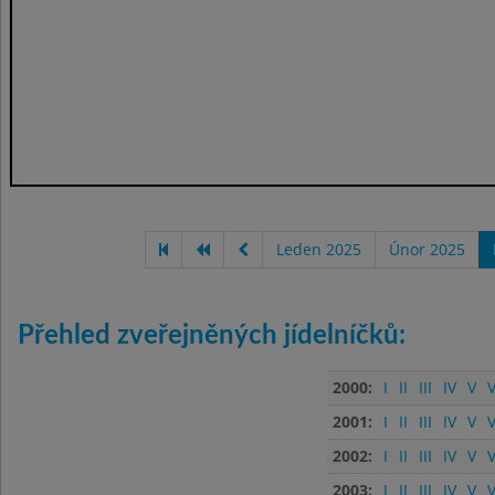
Leden 2025
Únor 2025
Přehled zveřejněných jídelníčků:
2000:
I
II
III
IV
V
V
2001:
I
II
III
IV
V
V
2002:
I
II
III
IV
V
V
2003:
I
II
III
IV
V
V