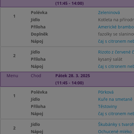
(11:45 - 14:00)
Polévka
Zeleninová
1
Jídlo
Kotleta na přírod
Příloha
Americké brambo
Doplněk
fazolky se slanino
Nápoj
čaj s citronem n
Jídlo
Rizoto z červené 
2
Příloha
kysaný salát
Nápoj
čaj s citronem n
Menu
Chod
Pátek 28. 3. 2025
(11:45 - 14:00)
Polévka
Pórková
1
Jídlo
Kuře na smetaně
Příloha
Těstoviny
Nápoj
čaj s citronem n
Jídlo
Škubánky s tvar
2
Nápoj
Ochucené mléko