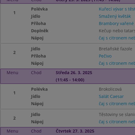
Polévka
Kuřecí vývar s těs
1
Jídlo
Smažený květák
Příloha
Brambory vařené
Doplněk
Kečup nebo tatar
Nápoj
čaj s citronem n
Jídlo
Bretaňské fazole
2
Příloha
Pečivo
Nápoj
čaj s citronem n
Menu
Chod
Středa 26. 3. 2025
(11:45 - 14:00)
Polévka
Brokolicová
1
Jídlo
Salát Caesar
Nápoj
čaj s citronem n
Jídlo
Těstoviny se sla
2
Nápoj
čaj s citronem n
Menu
Chod
Čtvrtek 27. 3. 2025