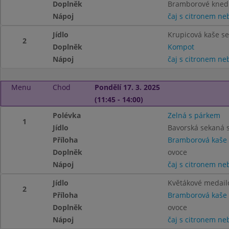
Doplněk
Bramborové knedl
Nápoj
čaj s citronem n
Jídlo
Krupicová kaše se 
2
Doplněk
Kompot
Nápoj
čaj s citronem n
Menu
Chod
Pondělí 17. 3. 2025
(11:45 - 14:00)
Polévka
Zelná s párkem
1
Jídlo
Bavorská sekaná
Příloha
Bramborová kaše
Doplněk
ovoce
Nápoj
čaj s citronem n
Jídlo
Květákové medail
2
Příloha
Bramborová kaše
Doplněk
ovoce
Nápoj
čaj s citronem n