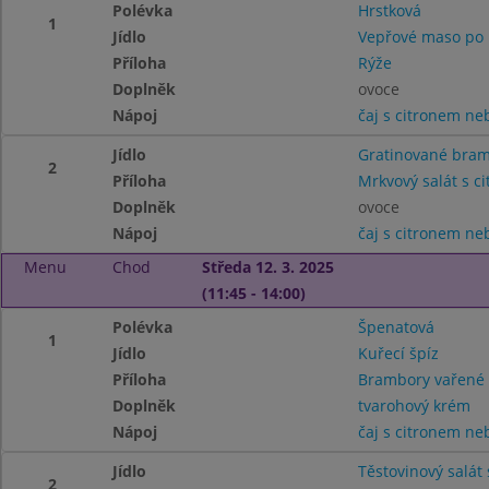
Polévka
Hrstková
1
Jídlo
Vepřové maso po 
Příloha
Rýže
Doplněk
ovoce
Nápoj
čaj s citronem n
Jídlo
Gratinované bra
2
Příloha
Mrkvový salát s c
Doplněk
ovoce
Nápoj
čaj s citronem n
Menu
Chod
Středa 12. 3. 2025
(11:45 - 14:00)
Polévka
Špenatová
1
Jídlo
Kuřecí špíz
Příloha
Brambory vařené
Doplněk
tvarohový krém
Nápoj
čaj s citronem n
Jídlo
Těstovinový salát
2