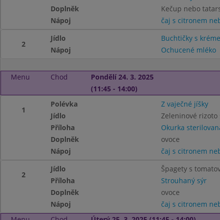
Doplněk
Kečup nebo tatar
Nápoj
čaj s citronem n
Jídlo
Buchtičky s krém
2
Nápoj
Ochucené mléko
Menu
Chod
Pondělí 24. 3. 2025
(11:45 - 14:00)
Polévka
Z vaječné jíšky
1
Jídlo
Zeleninové rizoto
Příloha
Okurka sterilovan
Doplněk
ovoce
Nápoj
čaj s citronem n
Jídlo
Špagety s tomato
2
Příloha
Strouhaný sýr
Doplněk
ovoce
Nápoj
čaj s citronem n
Menu
Chod
Úterý 25. 3. 2025 (11:45 - 14:00)