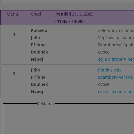
Menu
Chod
Pondělí 31. 3. 2025
(11:45 - 14:00)
Polévka
Zeleninová s poh
1
Jídlo
Vepřové na slani
Příloha
Bramborové špalí
Doplněk
ovoce
Nápoj
čaj s citronem n
Jídlo
Pórek s vejci
2
Příloha
Brambory vařené
Doplněk
ovoce
Nápoj
čaj s citronem n
Reklama: