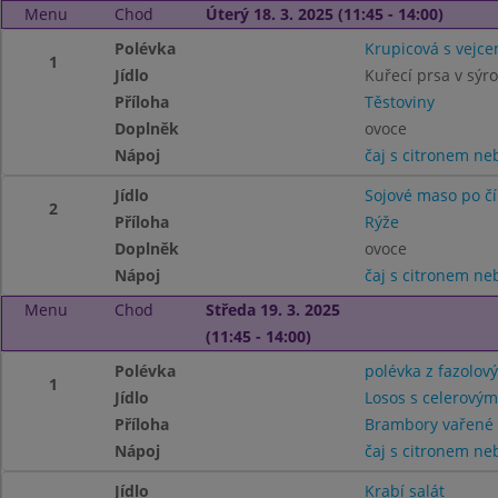
Menu
Chod
Úterý 18. 3. 2025 (11:45 - 14:00)
Polévka
Krupicová s vejc
1
Jídlo
Kuřecí prsa v sýr
Příloha
Těstoviny
Doplněk
ovoce
Nápoj
čaj s citronem n
Jídlo
Sojové maso po č
2
Příloha
Rýže
Doplněk
ovoce
Nápoj
čaj s citronem n
Menu
Chod
Středa 19. 3. 2025
(11:45 - 14:00)
Polévka
polévka z fazolov
1
Jídlo
Losos s celerovým
Příloha
Brambory vařené
Nápoj
čaj s citronem n
Jídlo
Krabí salát