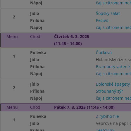
Nápoj
čaj s citronem n
Jídlo
Šopský salát
2
Příloha
Pečivo
Nápoj
čaj s citronem n
Menu
Chod
Čtvrtek 6. 3. 2025
(11:45 - 14:00)
Polévka
Čočková
1
Jídlo
Holandský řízek 
Příloha
Brambory vařené
Nápoj
čaj s citronem n
Jídlo
Bolonské špagety 
2
Příloha
Strouhaný sýr
Nápoj
čaj s citronem n
Menu
Chod
Pátek 7. 3. 2025 (11:45 - 14:00)
Polévka
Z rybího file
1
Jídlo
Věpřové na papri
Příloha
Těstoviny