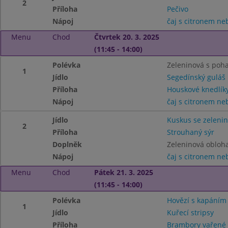
2
Příloha
Pečivo
Nápoj
čaj s citronem n
Menu
Chod
Čtvrtek 20. 3. 2025
(11:45 - 14:00)
Polévka
Zeleninová s poh
1
Jídlo
Segedínský guláš
Příloha
Houskové knedlík
Nápoj
čaj s citronem n
Jídlo
Kuskus se zeleni
2
Příloha
Strouhaný sýr
Doplněk
Zeleninová obloh
Nápoj
čaj s citronem n
Menu
Chod
Pátek 21. 3. 2025
(11:45 - 14:00)
Polévka
Hovězí s kapáním
1
Jídlo
Kuřecí stripsy
Příloha
Brambory vařené