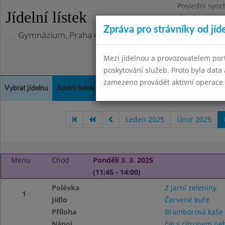
Poslední sync
Jídelní lístek
Úterý 12.5.202
Zpráva pro strávníky od jíd
Gymnázium, Praha 4, Budějovická 680
Mezi jídelnou a provozovatelem por
poskytování služeb. Proto byla dat
zamezeno provádět aktivní operace (
Vybrat jídelnu
Jídelní lístek
Historie
Kontakty a informace
Doch
Leden 2025
Únor 2025
Menu
Chod
Pondělí 3. 3. 2025
(11:45 - 14:00)
Polévka
Z jarní zeleniny
1
Jídlo
Červené kuře
Příloha
Bramborová kaše
Nápoj
čaj s citronem n