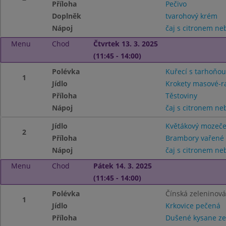
Příloha
Pečivo
Doplněk
tvarohový krém
Nápoj
čaj s citronem n
Menu
Chod
Čtvrtek 13. 3. 2025
(11:45 - 14:00)
Polévka
Kuřecí s tarhoňou
1
Jídlo
Krokety masové-r
Příloha
Těstoviny
Nápoj
čaj s citronem n
Jídlo
Květákový mozeč
2
Příloha
Brambory vařené
Nápoj
čaj s citronem n
Menu
Chod
Pátek 14. 3. 2025
(11:45 - 14:00)
Polévka
Čínská zeleninová
1
Jídlo
Krkovice pečená
Příloha
Dušené kysane ze