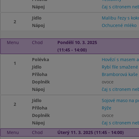
Nápoj
čaj s citronem n
Jídlo
Malibu řezy s ko
2
Nápoj
Ochucené mléko
Menu
Chod
Pondělí 10. 3. 2025
(11:45 - 14:00)
Polévka
Hovězí s masem a
1
Jídlo
Rybí file smažené
Příloha
Bramborová kaše
Doplněk
ovoce
Nápoj
čaj s citronem n
Jídlo
Sojové maso na p
2
Příloha
Rýže
Doplněk
ovoce
Nápoj
čaj s citronem n
Menu
Chod
Úterý 11. 3. 2025 (11:45 - 14:00)