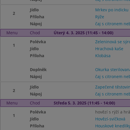
Jídlo
Mrkev po indicku
2
Příloha
Rýže
Nápoj
čaj s citronem n
Menu
Chod
Úterý 4. 3. 2025 (11:45 - 14:00)
Polévka
Zeleninová se sý
1
Jídlo
Hrachová kaše
Příloha
Klobása
Doplněk
Okurka sterilovan
Nápoj
čaj s citronem n
Jídlo
Zapečené těstovi
2
Nápoj
čaj s citronem n
Menu
Chod
Středa 5. 3. 2025 (11:45 - 14:00)
Polévka
hovězí s rýží a h
1
Jídlo
Hovězí-svíčková
Příloha
Houskové knedlík