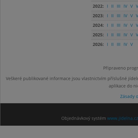
2022:
I
II
III
IV
V
V
2023:
I
II
III
IV
V
V
2024:
I
II
III
IV
V
V
2025:
I
II
III
IV
V
V
2026:
I
II
III
IV
V
Připraveno progr
Veškeré publikované informace jsou vlastnictvím příslušné jídel
aplikace do n
Zásady 
Objednávkový systém
www.jidelna.c