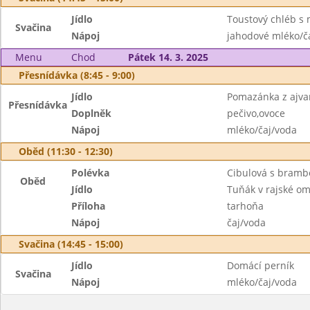
Jídlo
Toustový chléb s
Svačina
Nápoj
jahodové mléko/č
Menu
Chod
Pátek 14. 3. 2025
Přesnídávka (8:45 - 9:00)
Jídlo
Pomazánka z ajva
Přesnídávka
Doplněk
pečivo,ovoce
Nápoj
mléko/čaj/voda
Oběd (11:30 - 12:30)
Polévka
Cibulová s bram
Oběd
Jídlo
Tuňák v rajské o
Příloha
tarhoňa
Nápoj
čaj/voda
Svačina (14:45 - 15:00)
Jídlo
Domácí perník
Svačina
Nápoj
mléko/čaj/voda