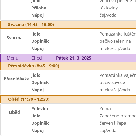
Jídlo
Vepřová pečeně n
Příloha
těstoviny
Nápoj
čaj/voda
Svačina (14:45 - 15:00)
Jídlo
Pomazánka luštěn
Svačina
Doplněk
pečivo,zelenina
Nápoj
mléko/čaj/voda
Menu
Chod
Pátek 21. 3. 2025
Přesnídávka (8:45 - 9:00)
Jídlo
Pomazánka vaječn
Přesnídávka
Doplněk
pečivo,ovoce
Nápoj
mléko/čaj/voda
Oběd (11:30 - 12:30)
Polévka
Zelná
Oběd
Jídlo
Zapečené brambo
Doplněk
červená řepa
Nápoj
čaj/voda