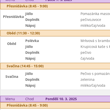
Přesnídávka (8:45 - 9:00)
Jídlo
Pomazánka maso
Přesnídávka
Doplněk
pečivo,ovoce
Nápoj
mléko/čaj/voda
Oběd (11:30 - 12:30)
Polévka
Mrkvová s bramb
Oběd
Jídlo
Krupicová kaše s
Doplněk
pečivo
Nápoj
čaj/voda
Svačina (14:45 - 15:00)
Jídlo
Pečivo s pomazá
Svačina
Doplněk
zelenina
Nápoj
mléko/čaj/voda
Menu
Chod
Pondělí 10. 3. 2025
Přesnídávka (8:45 - 9:00)