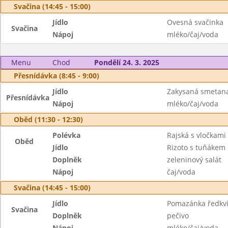
Svačina (14:45 - 15:00)
Jídlo
Ovesná svačinka
Svačina
Nápoj
mléko/čaj/voda
Menu
Chod
Pondělí 24. 3. 2025
Přesnídávka (8:45 - 9:00)
Jídlo
Zakysaná smetana
Přesnídávka
Nápoj
mléko/čaj/voda
Oběd (11:30 - 12:30)
Polévka
Rajská s vločkami
Oběd
Jídlo
Rizoto s tuňákem
Doplněk
zeleninový salát
Nápoj
čaj/voda
Svačina (14:45 - 15:00)
Jídlo
Pomazánka ředkvi
Svačina
Doplněk
pečivo
Nápoj
mléko/čaj/voda