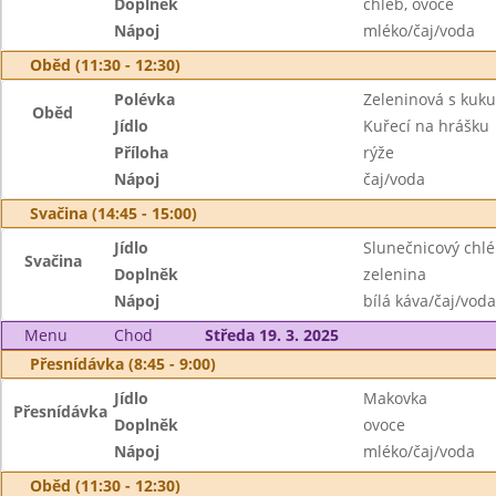
Doplněk
chléb, ovoce
Nápoj
mléko/čaj/voda
Oběd (11:30 - 12:30)
Polévka
Zeleninová s kuku
Oběd
Jídlo
Kuřecí na hrášku
Příloha
rýže
Nápoj
čaj/voda
Svačina (14:45 - 15:00)
Jídlo
Slunečnicový chlé
Svačina
Doplněk
zelenina
Nápoj
bílá káva/čaj/voda
Menu
Chod
Středa 19. 3. 2025
Přesnídávka (8:45 - 9:00)
Jídlo
Makovka
Přesnídávka
Doplněk
ovoce
Nápoj
mléko/čaj/voda
Oběd (11:30 - 12:30)