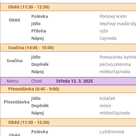
Oběd (11:30 - 12:30)
Polévka
Pórkový krém
Oběd
Jídlo
Vepřový maďarský
Příloha
rýže
Nápoj
čaj/voda
Svačina (14:45 - 15:00)
Jídlo
Pomazánka bylin
Svačina
Doplněk
pečivo,zelenina
Nápoj
mléko/čaj/voda
Menu
Chod
Středa 12. 3. 2025
Přesnídávka (8:45 - 9:00)
Jídlo
Koláček
Přesnídávka
Doplněk
ovoce
Nápoj
mléko/čaj/voda
Oběd (11:30 - 12:30)
Polévka
Luštěninová
Oběd