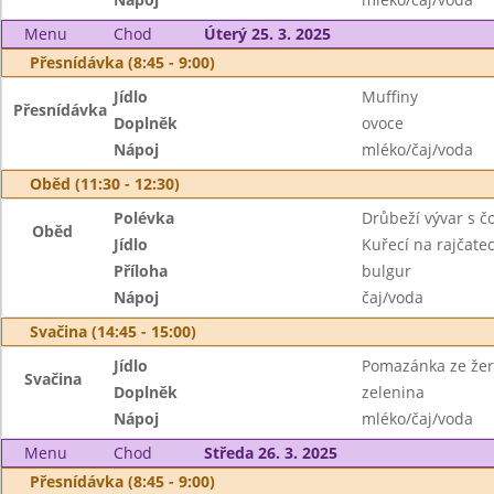
Menu
Chod
Úterý 25. 3. 2025
Přesnídávka (8:45 - 9:00)
Jídlo
Muffiny
Přesnídávka
Doplněk
ovoce
Nápoj
mléko/čaj/voda
Oběd (11:30 - 12:30)
Polévka
Drůbeží vývar s č
Oběd
Jídlo
Kuřecí na rajčate
Příloha
bulgur
Nápoj
čaj/voda
Svačina (14:45 - 15:00)
Jídlo
Pomazánka ze žer
Svačina
Doplněk
zelenina
Nápoj
mléko/čaj/voda
Menu
Chod
Středa 26. 3. 2025
Přesnídávka (8:45 - 9:00)