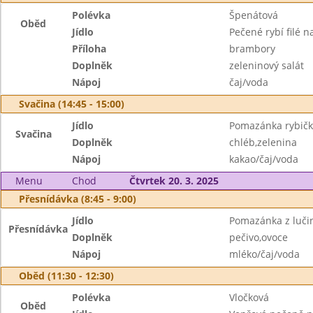
Polévka
Špenátová
Oběd
Jídlo
Pečené rybí filé 
Příloha
brambory
Doplněk
zeleninový salát
Nápoj
čaj/voda
Svačina (14:45 - 15:00)
Jídlo
Pomazánka rybič
Svačina
Doplněk
chléb,zelenina
Nápoj
kakao/čaj/voda
Menu
Chod
Čtvrtek 20. 3. 2025
Přesnídávka (8:45 - 9:00)
Jídlo
Pomazánka z luči
Přesnídávka
Doplněk
pečivo,ovoce
Nápoj
mléko/čaj/voda
Oběd (11:30 - 12:30)
Polévka
Vločková
Oběd