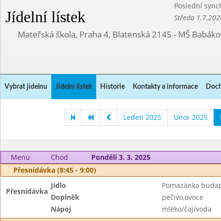
Poslední sync
Jídelní lístek
Středa 1.7.202
Mateřská škola, Praha 4, Blatenská 2145 - MŠ Babák
Vybrat jídelnu
Jídelní lístek
Historie
Kontakty a informace
Doch
Leden 2025
Únor 2025
Menu
Chod
Pondělí 3. 3. 2025
Přesnídávka (8:45 - 9:00)
Jídlo
Pomazánka budape
Přesnídávka
Doplněk
pečivo,ovoce
Nápoj
mléko/čaj/voda