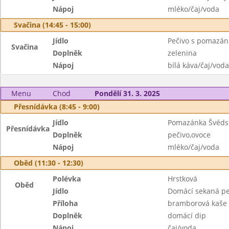
Nápoj
mléko/čaj/voda
Svačina (14:45 - 15:00)
Jídlo
Pečivo s pomazá
Svačina
Doplněk
zelenina
Nápoj
bílá káva/čaj/voda
Menu
Chod
Pondělí 31. 3. 2025
Přesnídávka (8:45 - 9:00)
Jídlo
Pomazánka Švéds
Přesnídávka
Doplněk
pečivo,ovoce
Nápoj
mléko/čaj/voda
Oběd (11:30 - 12:30)
Polévka
Hrstková
Oběd
Jídlo
Domácí sekaná p
Příloha
bramborová kaše
Doplněk
domácí dip
Nápoj
čaj/voda