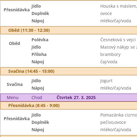
Jídlo
Houska s máslem, 
Přesnídávka
Doplněk
ovoce
Nápoj
mléko/čaj/voda
Oběd (11:30 - 12:30)
Polévka
Česneková s vejci
Oběd
Jídlo
Masový nákyp se 
Příloha
brambory
Nápoj
čaj/voda
Svačina (14:45 - 15:00)
Jídlo
Jogurt
Svačina
Nápoj
mléko/čaj/voda
Menu
Chod
Čtvrtek 27. 3. 2025
Přesnídávka (8:45 - 9:00)
Jídlo
Pomazánka cizrn
Přesnídávka
Doplněk
pečivo,ovoce
Nápoj
mléko/čaj/voda