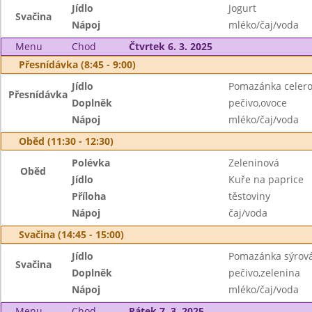
Jídlo
Jogurt
Svačina
Nápoj
mléko/čaj/voda
Menu
Chod
Čtvrtek 6. 3. 2025
Přesnídávka (8:45 - 9:00)
Jídlo
Pomazánka celer
Přesnídávka
Doplněk
pečivo,ovoce
Nápoj
mléko/čaj/voda
Oběd (11:30 - 12:30)
Polévka
Zeleninová
Oběd
Jídlo
Kuře na paprice
Příloha
těstoviny
Nápoj
čaj/voda
Svačina (14:45 - 15:00)
Jídlo
Pomazánka sýrov
Svačina
Doplněk
pečivo,zelenina
Nápoj
mléko/čaj/voda
Menu
Chod
Pátek 7. 3. 2025