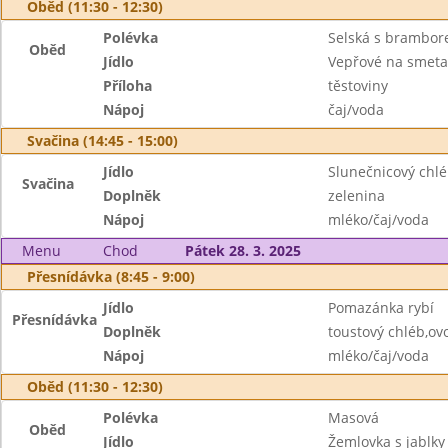
Oběd (11:30 - 12:30)
Polévka
Selská s brambo
Oběd
Jídlo
Vepřové na smet
Příloha
těstoviny
Nápoj
čaj/voda
Svačina (14:45 - 15:00)
Jídlo
Slunečnicový chl
Svačina
Doplněk
zelenina
Nápoj
mléko/čaj/voda
Menu
Chod
Pátek 28. 3. 2025
Přesnídávka (8:45 - 9:00)
Jídlo
Pomazánka rybí
Přesnídávka
Doplněk
toustový chléb,ov
Nápoj
mléko/čaj/voda
Oběd (11:30 - 12:30)
Polévka
Masová
Oběd
Jídlo
Žemlovka s jablky