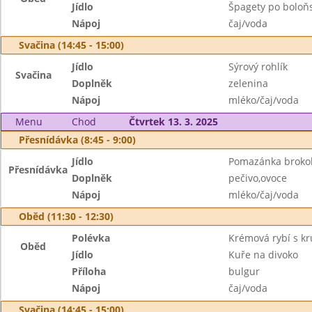
Jídlo
Špagety po boloň
Nápoj
čaj/voda
Svačina (14:45 - 15:00)
Jídlo
Sýrový rohlík
Svačina
Doplněk
zelenina
Nápoj
mléko/čaj/voda
Menu
Chod
Čtvrtek 13. 3. 2025
Přesnídávka (8:45 - 9:00)
Jídlo
Pomazánka brokol
Přesnídávka
Doplněk
pečivo,ovoce
Nápoj
mléko/čaj/voda
Oběd (11:30 - 12:30)
Polévka
Krémová rybí s kr
Oběd
Jídlo
Kuře na divoko
Příloha
bulgur
Nápoj
čaj/voda
Svačina (14:45 - 15:00)