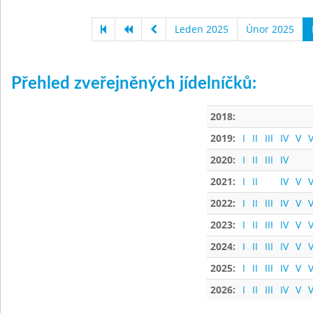
Leden 2025
Únor 2025
Přehled zveřejněných jídelníčků:
2018:
2019:
I
II
III
IV
V
V
2020:
I
II
III
IV
2021:
I
II
IV
V
V
2022:
I
II
III
IV
V
V
2023:
I
II
III
IV
V
V
2024:
I
II
III
IV
V
V
2025:
I
II
III
IV
V
V
2026:
I
II
III
IV
V
V