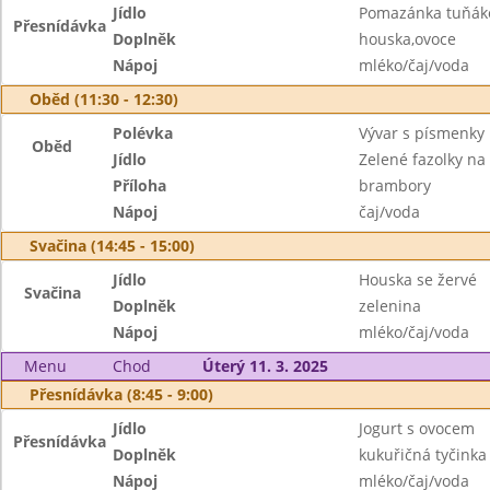
Jídlo
Pomazánka tuňák
Přesnídávka
Doplněk
houska,ovoce
Nápoj
mléko/čaj/voda
Oběd (11:30 - 12:30)
Polévka
Vývar s písmenky
Oběd
Jídlo
Zelené fazolky na
Příloha
brambory
Nápoj
čaj/voda
Svačina (14:45 - 15:00)
Jídlo
Houska se žervé
Svačina
Doplněk
zelenina
Nápoj
mléko/čaj/voda
Menu
Chod
Úterý 11. 3. 2025
Přesnídávka (8:45 - 9:00)
Jídlo
Jogurt s ovocem
Přesnídávka
Doplněk
kukuřičná tyčinka
Nápoj
mléko/čaj/voda