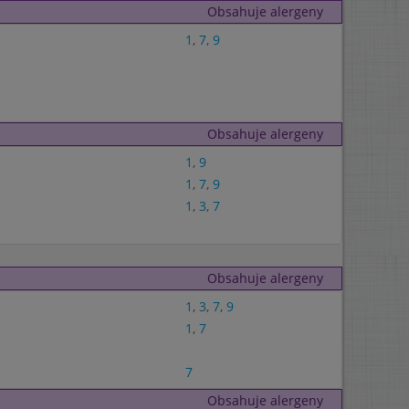
Obsahuje alergeny
1
,
7
,
9
Obsahuje alergeny
1
,
9
1
,
7
,
9
1
,
3
,
7
Obsahuje alergeny
1
,
3
,
7
,
9
1
,
7
7
Obsahuje alergeny