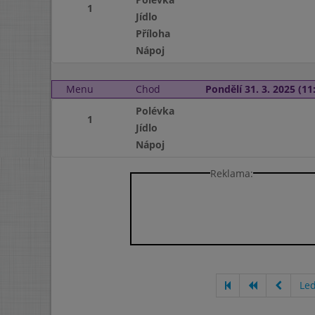
1
Jídlo
Příloha
Nápoj
Menu
Chod
Pondělí 31. 3. 2025 (11:
Polévka
1
Jídlo
Nápoj
Reklama:
Le