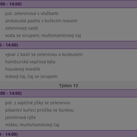
00 - 14:00)
pol. zeleninová s vločkami
andaluská paella s kuřecím masem
zeleninový salát
voda se sirupem, multivitamínový čaj
0 - 14:00)
vývar z kostí se zeleninou a kuskusem
hamburská vepřová kýta
houskový knedlík
ledový čaj, čaj se sirupem
Týden 13
00 - 14:00)
pol. z vaječné jíšky se zeleninou
pikantní kuřecí prsíčka se šunkou
jasmínová rýže
mléko, multivitamínový čaj
 - 14:00)