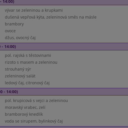
- 14:00)
vývar se zeleninou a krupkami
dušená vepřová kýta, zeleninová směs na másle
brambory
ovoce
džus, ovocný čaj
 - 14:00)
pol. rajská s těstovinami
rizoto s masem a zeleninou
strouhaný sýr
zeleninový salát
ledový čaj, citronový čaj
0 - 14:00)
pol. krupicová s vejci a zeleninou
moravský vrabec, zelí
bramborový knedlík
voda se sirupem, bylinkový čaj