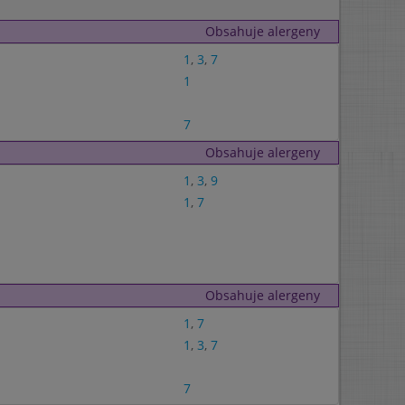
Obsahuje alergeny
1
,
3
,
7
1
7
Obsahuje alergeny
1
,
3
,
9
1
,
7
Obsahuje alergeny
1
,
7
1
,
3
,
7
7