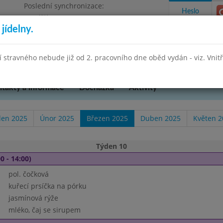
Poslední synchronizace:
Heslo
Pondělí 27.7.2026 13:26
jídelny.
Omezení objednávek
hradní 49
stravného nebude již od 2. pracovního dne oběd vydán - viz. Vnitřn
takty a informace
Docházka
Aktivity
den 2025
Únor 2025
Březen 2025
Duben 2025
Květen 2
Týden 10
0 - 14:00)
pol. čočková
kuřecí prsíčka na pórku
jasmínová rýže
mléko, čaj se sirupem