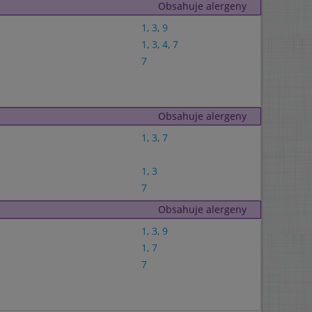
Obsahuje alergeny
1
,
3
,
9
1
,
3
,
4
,
7
7
Obsahuje alergeny
1
,
3
,
7
1
,
3
7
Obsahuje alergeny
1
,
3
,
9
1
,
7
7