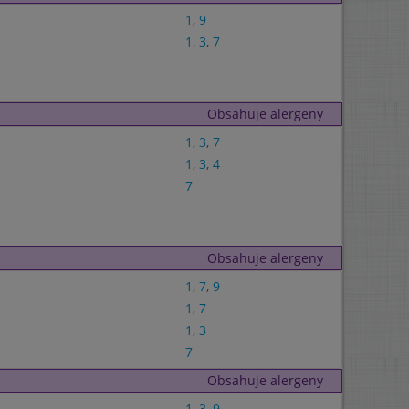
1
,
9
1
,
3
,
7
Obsahuje alergeny
1
,
3
,
7
1
,
3
,
4
7
Obsahuje alergeny
1
,
7
,
9
1
,
7
1
,
3
7
Obsahuje alergeny
1
,
3
,
9