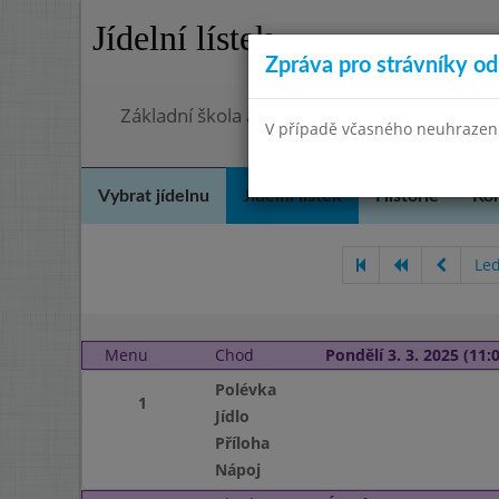
Jídelní lístek
Zpráva pro strávníky od 
Základní škola a Mateřská škola, Praha 4, O
V případě včasného neuhrazení 
Vybrat jídelnu
Jídelní lístek
Historie
Kon
Le
Menu
Chod
Pondělí 3. 3. 2025 (11:0
Polévka
1
Jídlo
Příloha
Nápoj