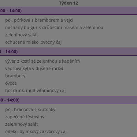
Týden 12
00 - 14:00)
pol. pórková s bramborem a vejci
míchaný bulgur s drůbežím masem a zeleninou
zeleninový salát
ochucené mléko, ovocný čaj
 - 14:00)
vývar z kostí se zeleninou a kapáním
vepřová kýta v dušené mrkvi
brambory
ovoce
hot drink, multivitamínový čaj
0 - 14:00)
pol. hrachová s krutonky
zapečené těstoviny
zeleninový salát
mléko, bylinkový zázvorový čaj