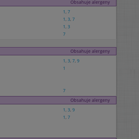
Obsahuje alergeny
1
,
7
1
,
3
,
7
1
,
3
7
Obsahuje alergeny
1
,
3
,
7
,
9
1
7
Obsahuje alergeny
1
,
3
,
9
1
,
7