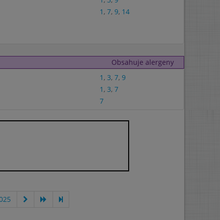
1
,
7
,
9
,
14
Obsahuje alergeny
1
,
3
,
7
,
9
1
,
3
,
7
7
025