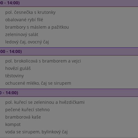
0 - 14:00)
pol. česnečka s krutonky
obalované rybí filé
brambory s máslem a pažitkou
zeleninový salát
ledový čaj, ovocný čaj
00 - 14:00)
pol. brokolicová s bramborem a vejci
hovězí guláš
těstoviny
ochucené mléko, čaj se sirupem
0 - 14:00)
pol. kuřecí se zeleninou a hvězdičkami
pečené kuřecí stehno
bramborová kaše
kompot
voda se sirupem, bylinkový čaj