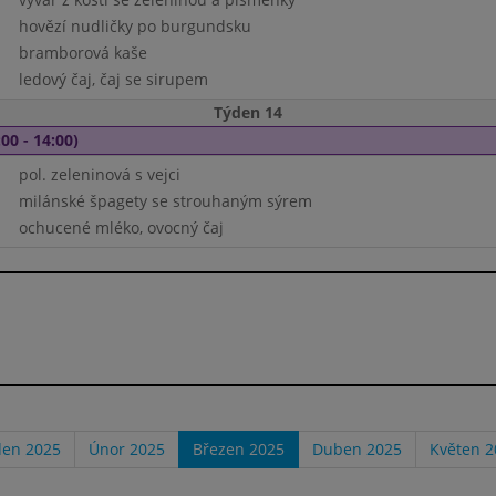
hovězí nudličky po burgundsku
bramborová kaše
ledový čaj, čaj se sirupem
Týden 14
00 - 14:00)
pol. zeleninová s vejci
milánské špagety se strouhaným sýrem
ochucené mléko, ovocný čaj
den 2025
Únor 2025
Březen 2025
Duben 2025
Květen 2