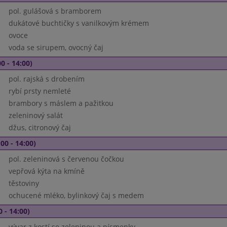
pol. gulášová s bramborem
dukátové buchtičky s vanilkovým krémem
ovoce
voda se sirupem, ovocný čaj
0 - 14:00)
pol. rajská s drobením
rybí prsty nemleté
brambory s máslem a pažitkou
zeleninový salát
džus, citronový čaj
00 - 14:00)
pol. zeleninová s červenou čočkou
vepřová kýta na kmíně
těstoviny
ochucené mléko, bylinkový čaj s medem
0 - 14:00)
vývar z kostí se zeleninou a písmenky