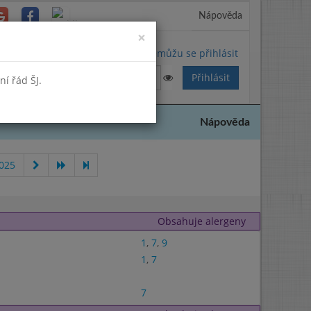
Nápověda
Close
×
Nemůžu se přihlásit
í řád ŠJ.
Nápověda
025
Obsahuje alergeny
1
,
7
,
9
1
,
7
7