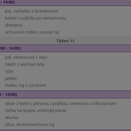
- 14:00)
pol. zelňačka s bramborem
hovězí nudličky po námořnicku
těstoviny
ochucené mléko, ovocný čaj
Týden 11
00 - 14:00)
pol. zeleninová s vejci
tokáň z vepřové kýty
rýže
jablko
mléko, čaj s citronem
 - 14:00)
vývar z kostí s játrovou zavářkou, zeleninou a těstovinami
čočka na kyselo, vídeňský párek
okurka
džus, multivitamínový čaj