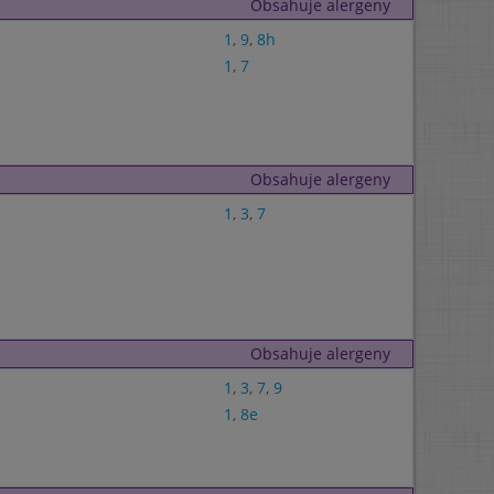
Obsahuje alergeny
1
,
9
,
8h
1
,
7
Obsahuje alergeny
1
,
3
,
7
Obsahuje alergeny
1
,
3
,
7
,
9
1
,
8e