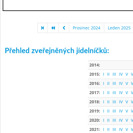
Prosinec 2024
Leden 2025
Přehled zveřejněných jídelníčků:
2014:
2015:
I
II
III
IV
V
V
2016:
I
II
III
IV
V
V
2017:
I
II
III
IV
V
V
2018:
I
II
III
IV
V
V
2019:
I
II
III
IV
V
V
2020:
I
II
III
IV
V
V
2021:
I
II
III
IV
V
V