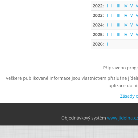
2022:
I
II
III
IV
V
V
2023:
I
II
III
IV
V
V
2024:
I
II
III
IV
V
V
2025:
I
II
III
IV
V
V
2026:
I
Připraveno progr
Veškeré publikované informace jsou vlastnictvím příslušné jídel
aplikace do n
Zásady 
Objednávkový systém
www.jidelna.c