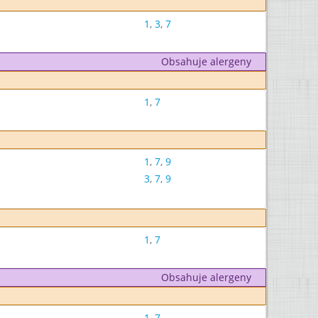
1
,
3
,
7
Obsahuje alergeny
1
,
7
1
,
7
,
9
3
,
7
,
9
1
,
7
Obsahuje alergeny
1
,
7