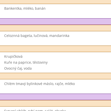
Bankentka, mléko, banán
Celoznná bageta, lučinová, mandarinka
Krupičková
Kuře na paprice, těstoviny
Ovocný čaj, voda
Chlém tmavý bylinkové máslo, rajče, mléko
Sypaný chléb, rybí pom. salát. okurka