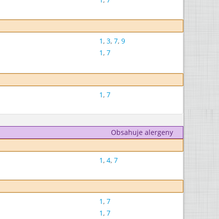
1
,
3
,
7
,
9
1
,
7
1
,
7
Obsahuje alergeny
1
,
4
,
7
1
,
7
1
,
7