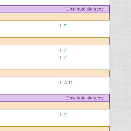
Obsahuje alergeny
1
,
7
1
,
7
1
,
7
1
,
7
,
11
Obsahuje alergeny
1
,
7