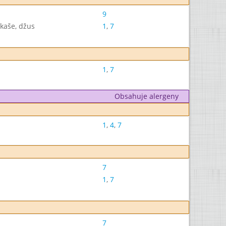
9
kaše, džus
1
,
7
1
,
7
Obsahuje alergeny
1
,
4
,
7
7
1
,
7
7