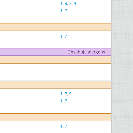
1
,
4
,
7
,
9
1
,
7
1
,
7
Obsahuje alergeny
1
,
7
,
9
1
,
7
1
,
7