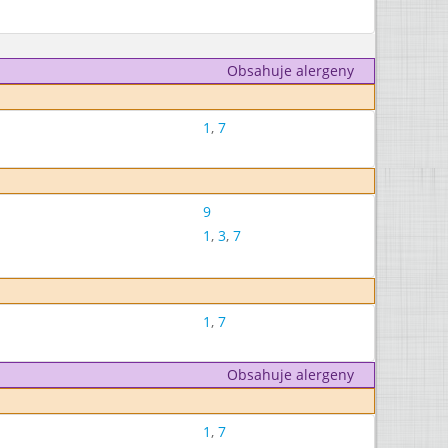
Obsahuje alergeny
1
,
7
9
1
,
3
,
7
1
,
7
Obsahuje alergeny
1
,
7