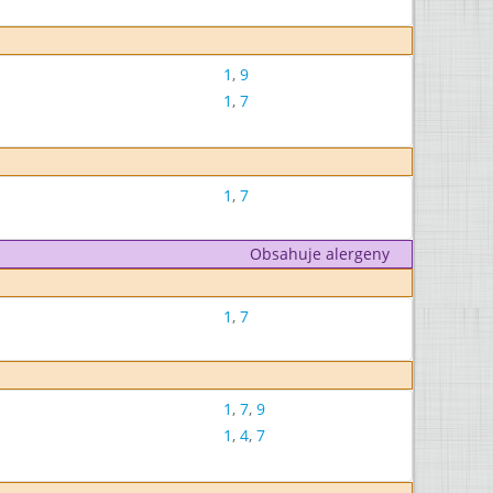
1
,
9
1
,
7
1
,
7
Obsahuje alergeny
1
,
7
1
,
7
,
9
1
,
4
,
7