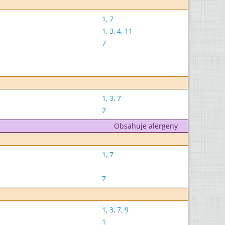
1
,
7
1
,
3
,
4
,
11
7
1
,
3
,
7
7
Obsahuje alergeny
1
,
7
7
1
,
3
,
7
,
9
1