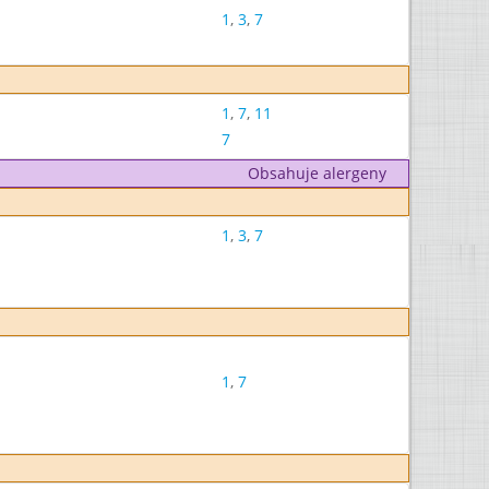
1
,
3
,
7
1
,
7
,
11
7
Obsahuje alergeny
1
,
3
,
7
1
,
7