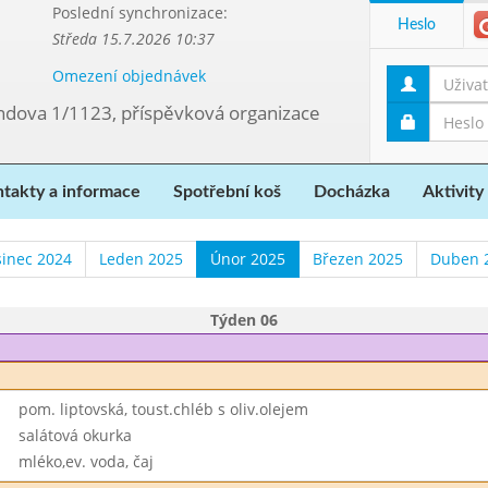
Poslední synchronizace:
Heslo
Středa 15.7.2026 10:37
Omezení objednávek
ndova 1/1123, příspěvková organizace
takty a informace
Spotřební koš
Docházka
Aktivity
sinec 2024
Leden 2025
Únor 2025
Březen 2025
Duben 
Týden 06
pom. liptovská, toust.chléb s oliv.olejem
salátová okurka
mléko,ev. voda, čaj