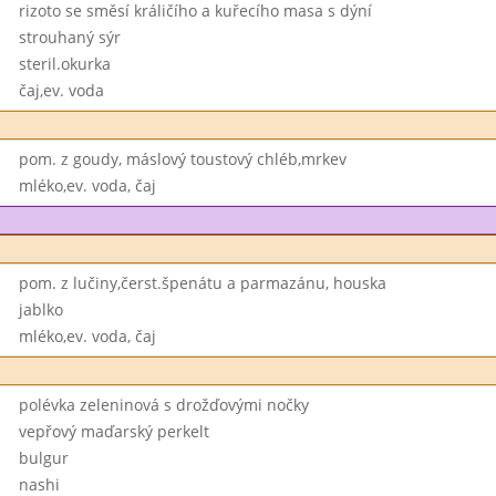
rizoto se směsí králičího a kuřecího masa s dýní
strouhaný sýr
steril.okurka
čaj,ev. voda
pom. z goudy, máslový toustový chléb,mrkev
mléko,ev. voda, čaj
pom. z lučiny,čerst.špenátu a parmazánu, houska
jablko
mléko,ev. voda, čaj
polévka zeleninová s drožďovými nočky
vepřový maďarský perkelt
bulgur
nashi