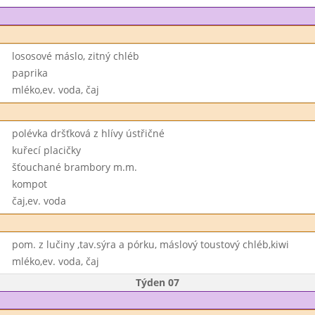
lososové máslo, zitný chléb
paprika
mléko,ev. voda, čaj
polévka dršťková z hlívy ústřičné
kuřecí placičky
šťouchané brambory m.m.
kompot
čaj,ev. voda
pom. z lučiny ,tav.sýra a pórku, máslový toustový chléb,kiwi
mléko,ev. voda, čaj
Týden 07