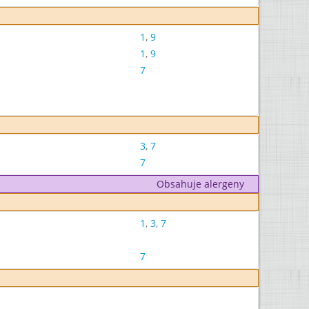
1
,
9
1
,
9
7
3
,
7
7
Obsahuje alergeny
1
,
3
,
7
7