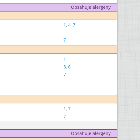
Obsahuje alergeny
1
,
4
,
7
7
1
3
,
6
7
1
,
7
7
Obsahuje alergeny