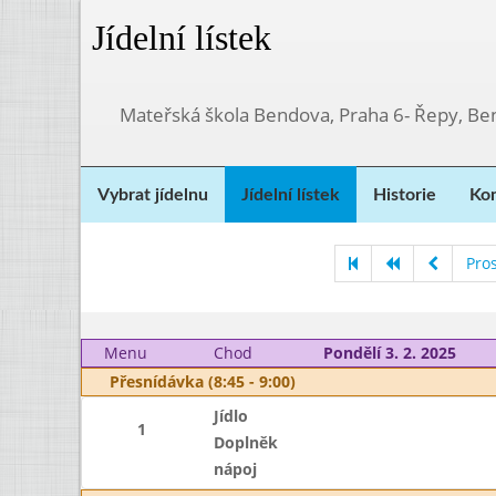
Jídelní lístek
Mateřská škola Bendova, Praha 6- Řepy, Be
Vybrat jídelnu
Jídelní lístek
Historie
Kon
Pro
Menu
Chod
Pondělí 3. 2. 2025
Přesnídávka (8:45 - 9:00)
Jídlo
1
Doplněk
nápoj