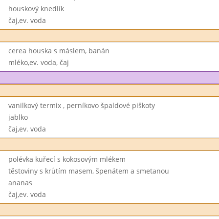
houskový knedlík
čaj,ev. voda
cerea houska s máslem, banán
mléko,ev. voda, čaj
vanilkový termix , perníkovo špaldové piškoty
jablko
čaj,ev. voda
polévka kuřecí s kokosovým mlékem
těstoviny s krůtím masem, špenátem a smetanou
ananas
čaj,ev. voda