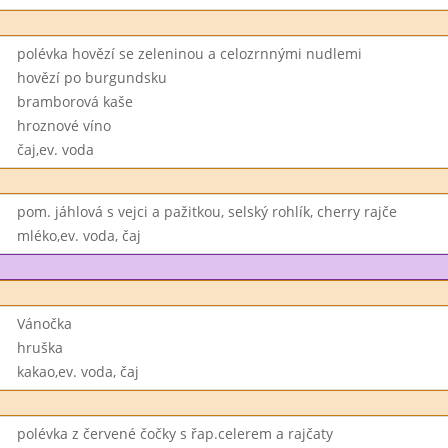
polévka hovězí se zeleninou a celozrnnými nudlemi
hovězí po burgundsku
bramborová kaše
hroznové víno
čaj,ev. voda
pom. jáhlová s vejci a pažitkou, selský rohlík, cherry rajče
mléko,ev. voda, čaj
Vánočka
hruška
kakao,ev. voda, čaj
polévka z červené čočky s řap.celerem a rajčaty