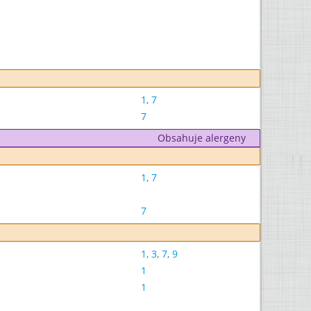
1
,
7
7
Obsahuje alergeny
1
,
7
7
1
,
3
,
7
,
9
1
1