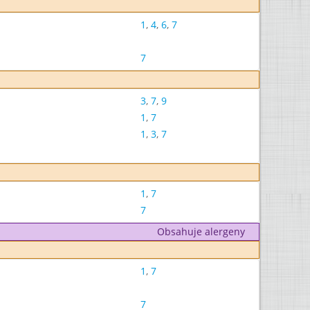
1
,
4
,
6
,
7
7
3
,
7
,
9
1
,
7
1
,
3
,
7
1
,
7
7
Obsahuje alergeny
1
,
7
7