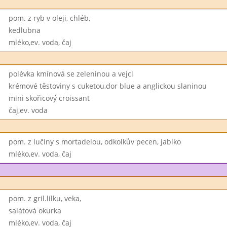
pom. z ryb v oleji, chléb,
kedlubna
mléko,ev. voda, čaj
polévka kmínová se zeleninou a vejci
krémové těstoviny s cuketou,dor blue a anglickou slaninou
mini skořicový croissant
čaj,ev. voda
pom. z lučiny s mortadelou, odkolkův pecen, jablko
mléko,ev. voda, čaj
pom. z gril.lilku, veka,
salátová okurka
mléko,ev. voda, čaj