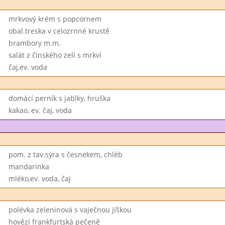
mrkvový krém s popcornem
obal.treska v celozrnné krustě
brambory m.m.
salát z činského zelí s mrkví
čaj,ev. voda
domácí perník s jablky, hruška
kakao, ev. čaj, voda
pom. z tav.sýra s česnekem, chléb
mandarinka
mléko,ev. voda, čaj
polévka zeleninová s vaječnou jíškou
hovězí frankfurtská pečeně