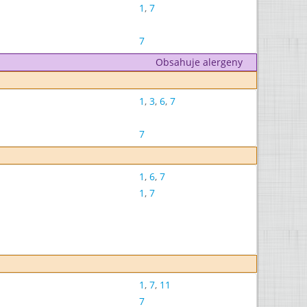
1
,
7
7
Obsahuje alergeny
1
,
3
,
6
,
7
7
1
,
6
,
7
1
,
7
1
,
7
,
11
7