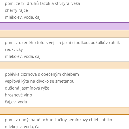
pom. ze tří druhů fazolí a str.sýra, veka
cherry rajče
mléko,ev. voda, čaj
pom. z uzeného tofu s vejci a jarní cibulkou, odkolkův rohlík
ředkvičky
mléko,ev. voda, čaj
polévka cizrnová s opečeným chlebem
vepřová kýta na divoko se smetanou
dušená jasmínová rýže
hroznové víno
čaj,ev. voda
pom. z nadýchané ochuc. lučiny,semínkový chléb,jablko
mléko,ev. voda, čaj