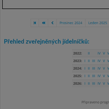
Prosinec 2024
Leden 2025
Přehled zveřejněných jídelníčků:
2022:
II
IV
V
V
2023:
I
II
III
IV
V
V
2024:
I
II
III
IV
V
V
2025:
I
II
III
IV
V
V
2026:
I
II
III
IV
V
V
Připraveno progr