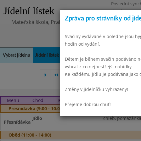
Poslední sync
Jídelní lístek
Úterý 23.6.202
Zpráva pro strávníky od jíd
Mateřská škola, Praha 10, Kodaňská 989/14, příspěv
Svačiny vydávané v poledne jsou hy
hodin od vydání.
Vybrat jídelnu
Jídelní lístek
Historie
Kontakty a informace
Doch
Dětem je během svačin podáváno něk
vybrat z co nejpestřejší nabídky.
Ke každému jídlu je podávána jako d
Prosinec 2024
Leden 2025
Změny v jídelníčku vyhrazeny!
Menu
Chod
Pondělí 3. 2. 2025
Přejeme dobrou chuť!
Přesnídávka (9:00 - 10:00)
Jídlo
chléb, pomazánka 
Přesnídávka
Oběd (11:00 - 14:00)