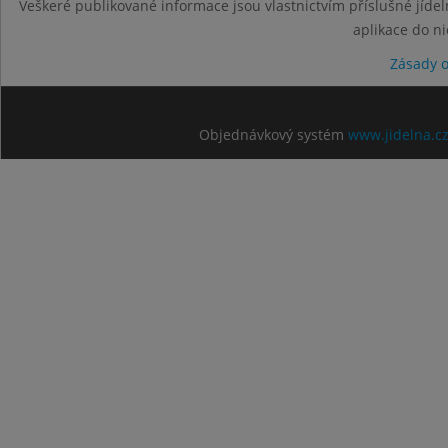
Veškeré publikované informace jsou vlastnictvím příslušné jídel
aplikace do n
Zásady 
Objednávkový systém
www.jidelna.c