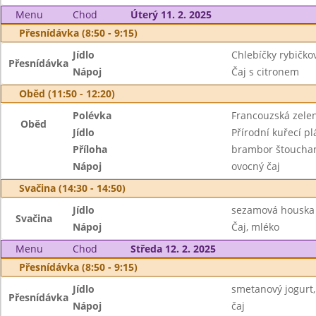
Menu
Chod
Úterý 11. 2. 2025
Přesnídávka (8:50 - 9:15)
Jídlo
Chlebíčky rybičko
Přesnídávka
Nápoj
Čaj s citronem
Oběd (11:50 - 12:20)
Polévka
Francouzská zele
Oběd
Jídlo
Přírodní kuřecí pl
Příloha
brambor štoucha
Nápoj
ovocný čaj
Svačina (14:30 - 14:50)
Jídlo
sezamová houska 
Svačina
Nápoj
Čaj, mléko
Menu
Chod
Středa 12. 2. 2025
Přesnídávka (8:50 - 9:15)
Jídlo
smetanový jogurt,
Přesnídávka
Nápoj
čaj