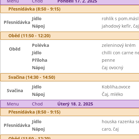
Menu
Chod
Pondělí 17. 2. 2025
Přesnídávka (8:50 - 9:15)
Jídlo
rohlík s pom.másl
Přesnídávka
Nápoj
jahodový kefír, čaj
Oběd (11:50 - 12:20)
Polévka
zeleninový krém
Oběd
Jídlo
chilli con carne n
Příloha
penne
Nápoj
čaj ovocný
Svačina (14:30 - 14:50)
Jídlo
Kobliha,ovoce
Svačina
Nápoj
Čaj, mléko
Menu
Chod
Úterý 18. 2. 2025
Přesnídávka (8:50 - 9:15)
Jídlo
houska razenka s
Přesnídávka
Nápoj
caro, čaj
Oběd (11:50 - 12:20)