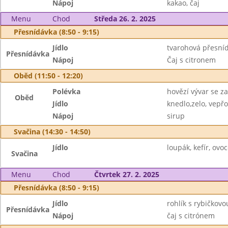
Nápoj
kakao, čaj
Menu
Chod
Středa 26. 2. 2025
Přesnídávka (8:50 - 9:15)
Jídlo
tvarohová přesní
Přesnídávka
Nápoj
Čaj s citronem
Oběd (11:50 - 12:20)
Polévka
hovězí vývar se z
Oběd
Jídlo
knedlo,zelo, vepřo
Nápoj
sirup
Svačina (14:30 - 14:50)
Jídlo
loupák, kefír, ovo
Svačina
Menu
Chod
Čtvrtek 27. 2. 2025
Přesnídávka (8:50 - 9:15)
Jídlo
rohlík s rybičkov
Přesnídávka
Nápoj
čaj s citrónem