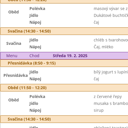
Polévka
masový vývar se z
Oběd
Jídlo
Dukátové buchtič
Nápoj
čaj
Svačina (14:30 - 14:50)
Jídlo
chléb s tvarohov
Svačina
Nápoj
Čaj, mléko
Menu
Chod
Středa 19. 2. 2025
Přesnídávka (8:50 - 9:15)
Jídlo
bílý jogurt s lupí
Přesnídávka
Nápoj
čaj
Oběd (11:50 - 12:20)
Polévka
z červené řepy
Oběd
Jídlo
musaka s brambo
Nápoj
sirup
Svačina (14:30 - 14:50)
Jídlo
obložený toastový 