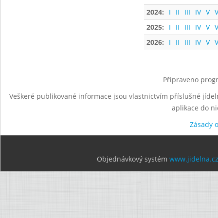
2024:
I
II
III
IV
V
V
2025:
I
II
III
IV
V
V
2026:
I
II
III
IV
V
V
Připraveno progr
Veškeré publikované informace jsou vlastnictvím příslušné jídel
aplikace do n
Zásady 
Objednávkový systém
www.jidelna.c