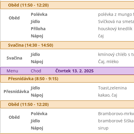
Oběd (11:50 - 12:20)
Polévka
polévka z mungo 
Oběd
Jídlo
Svíčková na smet
Příloha
houskový knedlík
Nápoj
čaj
Svačina (14:30 - 14:50)
Jídlo
kmínový chléb s t
Svačina
Nápoj
Čaj, mléko
Menu
Chod
Čtvrtek 13. 2. 2025
Přesnídávka (8:50 - 9:15)
Jídlo
Toast,zelenina
Přesnídávka
Nápoj
kakao, čaj
Oběd (11:50 - 12:20)
Polévka
Bramborovo-mrkv
Oběd
Jídlo
bramborové šiška
Nápoj
sirup