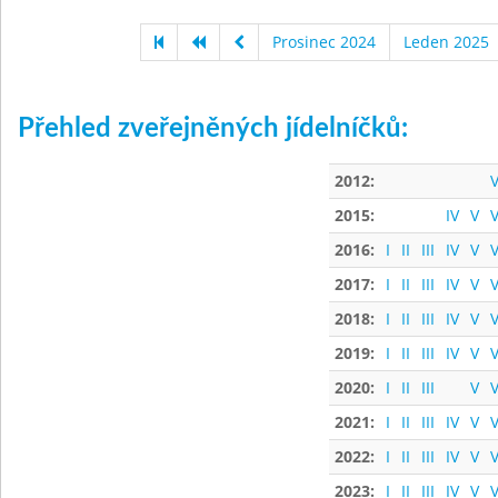
Prosinec 2024
Leden 2025
Přehled zveřejněných jídelníčků:
2012:
V
2015:
IV
V
V
2016:
I
II
III
IV
V
V
2017:
I
II
III
IV
V
V
2018:
I
II
III
IV
V
V
2019:
I
II
III
IV
V
V
2020:
I
II
III
V
V
2021:
I
II
III
IV
V
V
2022:
I
II
III
IV
V
V
2023:
I
II
III
IV
V
V