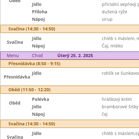
Oběd
Jídlo
přírodní vepřový p
Příloha
dušená rýže
Nápoj
sirup
Svačina (14:30 - 14:50)
Jídlo
chléb s máslem, 
Svačina
Nápoj
Čaj, mléko
Menu
Chod
Úterý 25. 2. 2025
Přesnídávka (8:50 - 9:15)
Jídlo
rohlík se šunkov
Přesnídávka
Oběd (11:50 - 12:20)
Polévka
hráškový krém
Oběd
Jídlo
bramborové šišky
Nápoj
čaj
Svačina (14:30 - 14:50)
Jídlo
chléb s máslem,sý
Svačina