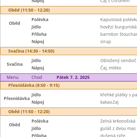
Nápoj
Čaj s citronem
Oběd (11:50 - 12:20)
Polévka
Kapustová polévk
Oběd
Jídlo
hovězí burgunská
Příloha
barmbor štoucha
Nápoj
sirup
Svačina (14:30 - 14:50)
Jídlo
Obložený sendvič 
Svačina
Nápoj
Čaj, mléko
Menu
Chod
Pátek 7. 2. 2025
Přesnídávka (8:50 - 9:15)
Jídlo
křehké plátky s p
Přesnídávka
Nápoj
kakao,čaj
Oběd (11:50 - 12:20)
Polévka
Zelná krkonošská
Oběd
Jídlo
guláš z dvou mas
Příloha
dušená rýže