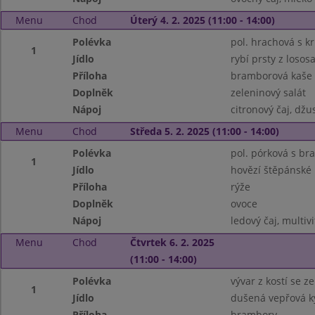
Menu
Chod
Úterý 4. 2. 2025 (11:00 - 14:00)
Polévka
pol. hrachová s k
1
Jídlo
rybí prsty z losos
Příloha
bramborová kaše
Doplněk
zeleninový salát
Nápoj
citronový čaj, džu
Menu
Chod
Středa 5. 2. 2025 (11:00 - 14:00)
Polévka
pol. pórková s br
1
Jídlo
hovězí štěpánské
Příloha
rýže
Doplněk
ovoce
Nápoj
ledový čaj, multiv
Menu
Chod
Čtvrtek 6. 2. 2025
(11:00 - 14:00)
Polévka
vývar z kostí se 
1
Jídlo
dušená vepřová k
Příloha
brambory