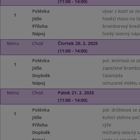
(11:00 - 14:00)
Polévka
vývar z kostí se 
1
Jídlo
hovězí maso na č
Příloha
bramborový knedl
Nápoj
horký ovocný nápo
Menu
Chod
Čtvrtek 20. 2. 2025
(11:00 - 14:00)
Polévka
pol. kmínová se z
1
Jídlo
zapečené brambo
Doplněk
čalamáda
Nápoj
ochucené mléko, c
Menu
Chod
Pátek 21. 2. 2025
(11:00 - 14:00)
Polévka
pol. drůbková se 
1
Jídlo
kuřecí stehno peč
Příloha
rýže
Doplněk
míchaný ovocný s
Nápoj
voda se sirupem, 