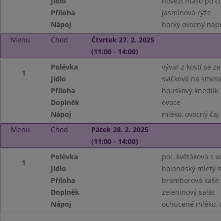
Jídlo
hovězí maso po c
Příloha
jasmínová rýže
Nápoj
horký ovocný nápo
Menu
Chod
Čtvrtek 27. 2. 2025
(11:00 - 14:00)
Polévka
vývar z kostí se 
1
Jídlo
svíčková na smet
Příloha
houskový knedlík
Doplněk
ovoce
Nápoj
mléko, ovocný čaj
Menu
Chod
Pátek 28. 2. 2025
(11:00 - 14:00)
Polévka
pol. květáková s ve
1
Jídlo
holandský mletý s
Příloha
bramborová kaše
Doplněk
zeleninový salát
Nápoj
ochucené mléko, c