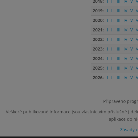
2018:
I
II
III
IV
V
V
2019:
I
II
III
IV
V
V
2020:
I
II
III
IV
V
V
2021:
I
II
III
IV
V
V
2022:
I
II
III
IV
V
V
2023:
I
II
III
IV
V
V
2024:
I
II
III
IV
V
V
2025:
I
II
III
IV
V
V
2026:
I
II
III
IV
V
V
Připraveno progr
Veškeré publikované informace jsou vlastnictvím příslušné jídel
aplikace do n
Zásady 