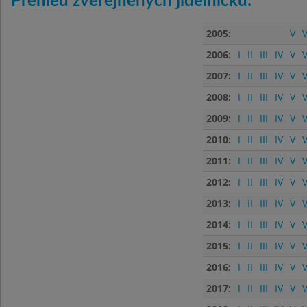
Přehled zveřejněných jídelníčků:
2005:
V
V
2006:
I
II
III
IV
V
V
2007:
I
II
III
IV
V
V
2008:
I
II
III
IV
V
V
2009:
I
II
III
IV
V
V
2010:
I
II
III
IV
V
V
2011:
I
II
III
IV
V
V
2012:
I
II
III
IV
V
V
2013:
I
II
III
IV
V
V
2014:
I
II
III
IV
V
V
2015:
I
II
III
IV
V
V
2016:
I
II
III
IV
V
V
2017:
I
II
III
IV
V
V