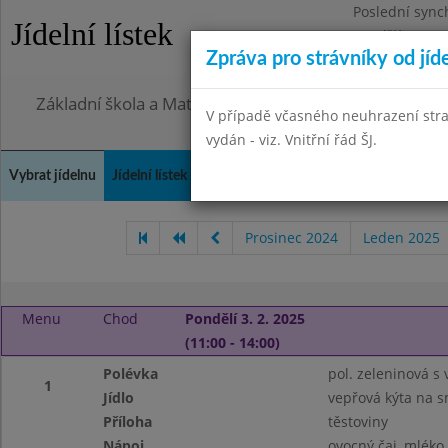
Poslední sync
Jídelní lístek
Pondělí 27.7.2
Zpráva pro strávníky od jíd
Omezení obje
Základní škola a Mateřská škola, Praha 4, Ohradní 49
V případě včasného neuhrazení str
vydán - viz. Vnitřní řád ŠJ.
Vybrat jídelnu
Jídelní lístek
Historie
Kontakty a informace
Doch
Prosinec 2024
Leden 2025
Menu
Chod
Pondělí 3. 2. 2025
(11:00 - 14:00)
Polévka
pol. zeleninová s 
1
Jídlo
vepřová kýta na 
Příloha
těstoviny
Nápoj
ovocný čaj, mléko