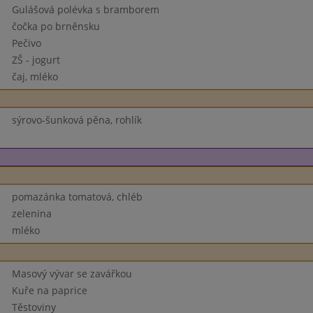
Gulášová polévka s bramborem
čočka po brněnsku
Pečivo
ZŠ - jogurt
čaj, mléko
sýrovo-šunková pěna, rohlík
pomazánka tomatová, chléb
zelenina
mléko
Masový vývar se zavářkou
Kuře na paprice
Těstoviny