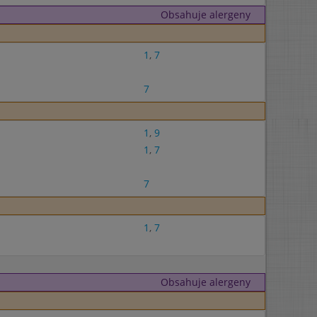
Obsahuje alergeny
1
,
7
7
1
,
9
1
,
7
7
1
,
7
Obsahuje alergeny