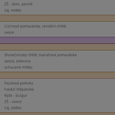
ZŠ - dom. perník
čaj, mléko
Cizrnová pomazánka, cereální chléb
ovoce
Slunečnicový chléb, tvarohová pomazánka
ovoce, zelenina
ochucené mléko
Fazolová polévka
hovězí štěpánská
Rýže - bulgur
ZŠ - ovoce
čaj, mléko