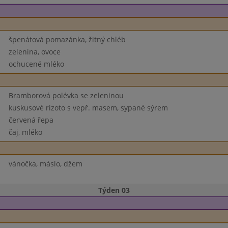
špenátová pomazánka, žitný chléb
zelenina, ovoce
ochucené mléko
Bramborová polévka se zeleninou
kuskusové rizoto s vepř. masem, sypané sýrem
červená řepa
čaj, mléko
vánočka, máslo, džem
Týden 03