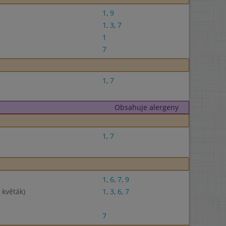
1
,
9
1
,
3
,
7
1
7
1
,
7
Obsahuje alergeny
1
,
7
1
,
6
,
7
,
9
 květák)
1
,
3
,
6
,
7
7