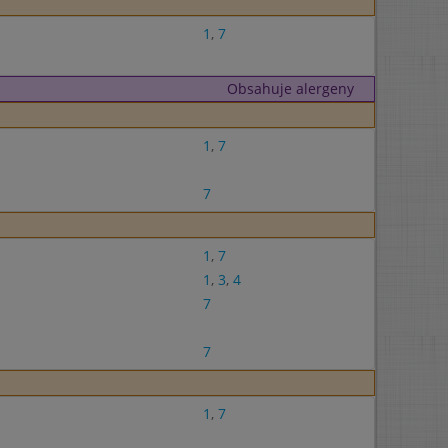
1
,
7
Obsahuje alergeny
1
,
7
7
1
,
7
1
,
3
,
4
7
7
1
,
7