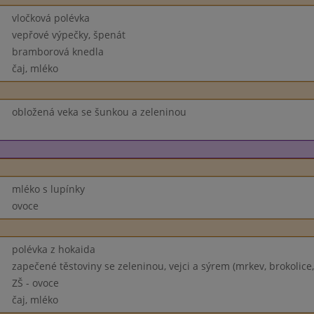
vločková polévka
vepřové výpečky, špenát
bramborová knedla
čaj, mléko
obložená veka se šunkou a zeleninou
mléko s lupínky
ovoce
polévka z hokaida
zapečené těstoviny se zeleninou, vejci a sýrem (mrkev, brokolice,
ZŠ - ovoce
čaj, mléko