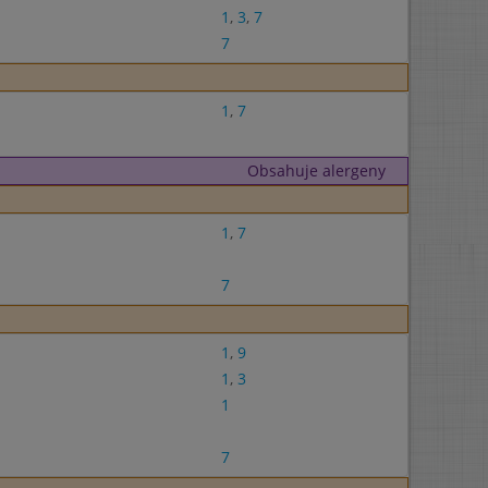
1
,
3
,
7
7
1
,
7
Obsahuje alergeny
1
,
7
7
1
,
9
1
,
3
1
7