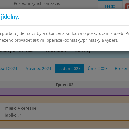
Poslední synchronizace:
Heslo
Pondělí 30.6.2025 15:21
jídelny.
kres Brno-venkov, příspěvková organizace
 portálu jidelna.cz byla ukončena smlouva o poskytování služeb. 
ezeno provádět aktivní operace (odhlášky/přihlášky a výběr).
takty a informace
Docházka
Aktivity
opad 2024
Prosinec 2024
Leden 2025
Únor 2025
Březen
Týden 02
mléko + cereálie
jablko ??