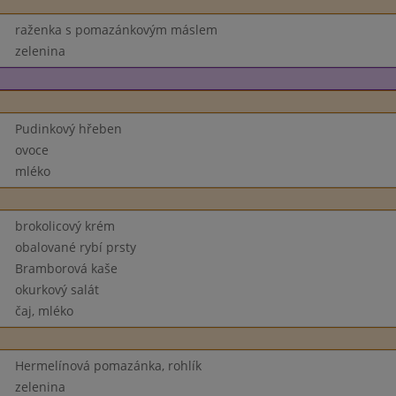
raženka s pomazánkovým máslem
zelenina
Pudinkový hřeben
ovoce
mléko
brokolicový krém
obalované rybí prsty
Bramborová kaše
okurkový salát
čaj, mléko
Hermelínová pomazánka, rohlík
zelenina