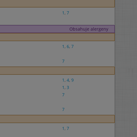
1
,
7
Obsahuje alergeny
1
,
6
,
7
7
1
,
4
,
9
1
,
3
7
7
1
,
7