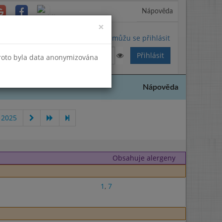
Nápověda
Close
×
Nemůžu se přihlásit
Proto byla data anonymizována
Nápověda
 2025
Obsahuje alergeny
1
,
7