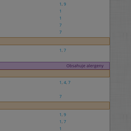
1
,
9
1
1
7
7
1
,
7
Obsahuje alergeny
1
,
4
,
7
7
1
,
9
1
,
7
1