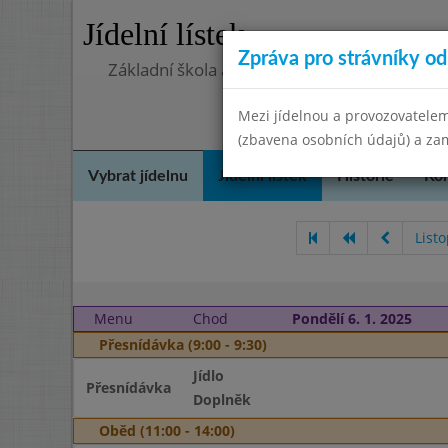
Jídelní lístek
Zpráva pro strávníky od 
Základní škola a Mateřská škola Telnice, o
Mezi jídelnou a provozovatelem
(zbavena osobních údajů) a zam
Vybrat jídelnu
Jídelní lístek
Historie
Kon
List
Menu
Chod
Pondělí 6. 1. 2025
Přesnídávka (9:00 - 9:30)
Jídlo
Přesnídávka
Doplněk
Oběd (11:00 - 14:00)