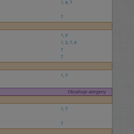
1
,
4
,
7
7
1
,
9
1
,
3
,
7
,
8
7
7
1
,
7
Obsahuje alergeny
1
,
7
7