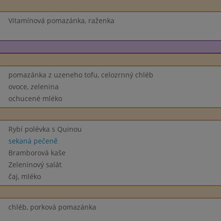
Vitamínová pomazánka, raženka
pomazánka z uzeneho tofu, celozrnný chléb
ovoce, zelenina
ochucené mléko
Rybí polévka s Quinou
sekaná pečeně
Bramborová kaše
Zeleninový salát
čaj, mléko
chléb, porková pomazánka