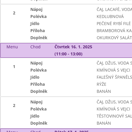
Nápoj
ČAJ, LACAFÉ, VO
2
Polévka
KEDLUBNOVÁ
Jídlo
PEČENÉ RYBÍ FILÉ
Příloha
BRAMBOROVÁ KA
Doplněk
OKURKOVÝ SALÁT
Menu
Chod
Čtvrtek 16. 1. 2025
(11:00 - 13:00)
Nápoj
ČAJ, DŽUS, VODA
1
Polévka
KMÍNOVÁ S VEJCI
Jídlo
FALEŠNÝ ŠPANĚL
Příloha
RÝŽE
Doplněk
BANÁN
Nápoj
ČAJ, DŽUS, VODA
2
Polévka
KMÍNOVÁ S VEJCI
Jídlo
TĚSTOVINOVÝ SA
Doplněk
BANÁN