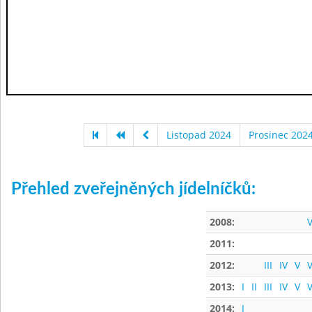
Listopad 2024
Prosinec 202
Přehled zveřejněných jídelníčků:
2008:
V
2011:
2012:
III
IV
V
V
2013:
I
II
III
IV
V
V
2014:
I