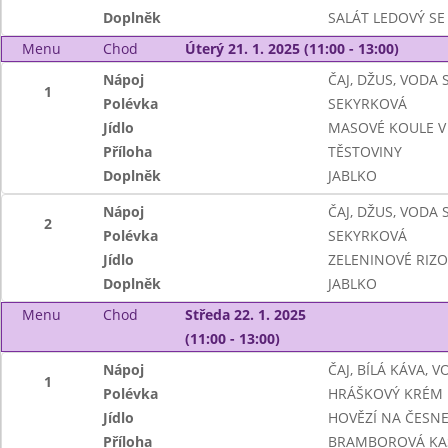
Doplněk
SALÁT LEDOVÝ SE
Menu
Chod
Úterý 21. 1. 2025 (11:00 - 13:00)
Nápoj
ČAJ, DŽUS, VODA
1
Polévka
SEKYRKOVÁ
Jídlo
MASOVÉ KOULE V
Příloha
TĚSTOVINY
Doplněk
JABLKO
Nápoj
ČAJ, DŽUS, VODA
2
Polévka
SEKYRKOVÁ
Jídlo
ZELENINOVÉ RIZO
Doplněk
JABLKO
Menu
Chod
Středa 22. 1. 2025
(11:00 - 13:00)
Nápoj
ČAJ, BÍLÁ KÁVA, 
1
Polévka
HRÁŠKOVÝ KRÉM
Jídlo
HOVĚZÍ NA ČESN
Příloha
BRAMBOROVÁ KA