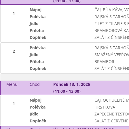
(11:00 - 13:00)
Nápoj
ČAJ, BÍLÁ KÁVA, 
1
Polévka
RAJSKÁ S TARHO
Jídlo
FILET Z TILAPIE
Příloha
BRAMBOROVÁ KA
Doplněk
SALÁT Z ČÍNSKÉHO
Polévka
RAJSKÁ S TARHO
2
Jídlo
SMAŽENÝ VEPŘOV
Příloha
BRAMBOR
Doplněk
SALÁT Z ČÍNSKÉHO
Menu
Chod
Pondělí 13. 1. 2025
(11:00 - 13:00)
Nápoj
ČAJ, OCHUCENÉ 
1
Polévka
HRSTKOVÁ
Jídlo
ZAPEČENÉ TĚSTO
Doplněk
SALÁT Z ČERVENÉ 