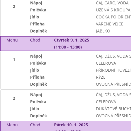
Nápoj
ČAJ, CARO, VODA
2
Polévka
UZENÁ S KROUPA
Jídlo
ČOČKA PO ORIEN
Příloha
VAŘENÉ VEJCE
Doplněk
JABLKO
Menu
Chod
Čtvrtek 9. 1. 2025
(11:00 - 13:00)
Nápoj
ČAJ, DŽUS, VODA
1
Polévka
CELEROVÁ
Jídlo
PŘÍRODNÍ HOVĚZÍ
Příloha
RÝŽE
Doplněk
OVOCNÁ PŘESNÍ
Nápoj
ČAJ, DŽUS, VODA
2
Polévka
CELEROVÁ
Jídlo
DUKÁTOVÉ BUCHT
Doplněk
OVOCNÁ PŘESNÍ
Menu
Chod
Pátek 10. 1. 2025