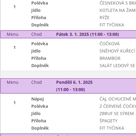
Polévka
ČESNEKOVÁ S B
1
Jídlo
KOTLETA NA ŽAM
Příloha
RÝŽE
Doplněk
FIT TYČINKA
Menu
Chod
Pátek 3. 1. 2025 (11:00 - 13:00)
Polévka
ČOČKOVÁ
1
Jídlo
SNĚHOVÝ KUŘECÍ 
Příloha
BRAMBOR
Doplněk
SALÁT LEDOVÝ SE
Menu
Chod
Pondělí 6. 1. 2025
(11:00 - 13:00)
Nápoj
ČAJ, OCHUCENÉ 
1
Polévka
Z ČERVENÉ ČOČK
Jídlo
ZBRUF SE SÝREM
Příloha
ŠPAGETY
Doplněk
FIT TYČINKA