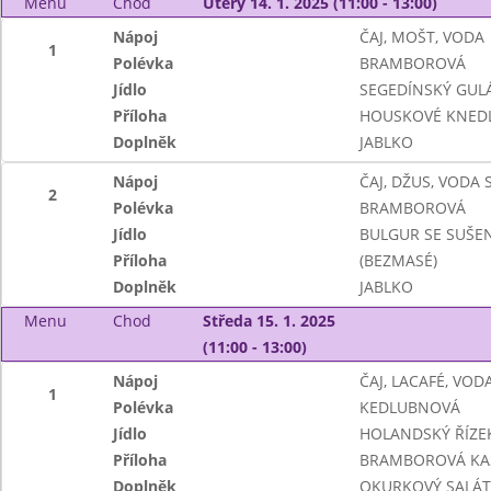
Menu
Chod
Úterý 14. 1. 2025 (11:00 - 13:00)
Nápoj
ČAJ, MOŠT, VODA
1
Polévka
BRAMBOROVÁ
Jídlo
SEGEDÍNSKÝ GUL
Příloha
HOUSKOVÉ KNEDL
Doplněk
JABLKO
Nápoj
ČAJ, DŽUS, VODA
2
Polévka
BRAMBOROVÁ
Jídlo
BULGUR SE SUŠE
Příloha
(BEZMASÉ)
Doplněk
JABLKO
Menu
Chod
Středa 15. 1. 2025
(11:00 - 13:00)
Nápoj
ČAJ, LACAFÉ, VO
1
Polévka
KEDLUBNOVÁ
Jídlo
HOLANDSKÝ ŘÍZE
Příloha
BRAMBOROVÁ KA
Doplněk
OKURKOVÝ SALÁT