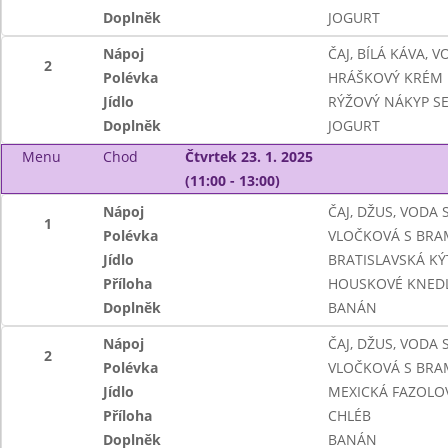
Doplněk
JOGURT
Nápoj
ČAJ, BÍLÁ KÁVA, 
2
Polévka
HRÁŠKOVÝ KRÉM
Jídlo
RÝŽOVÝ NÁKYP SE
Doplněk
JOGURT
Menu
Chod
Čtvrtek 23. 1. 2025
(11:00 - 13:00)
Nápoj
ČAJ, DŽUS, VODA
1
Polévka
VLOČKOVÁ S BR
Jídlo
BRATISLAVSKÁ KÝ
Příloha
HOUSKOVÉ KNEDL
Doplněk
BANÁN
Nápoj
ČAJ, DŽUS, VODA
2
Polévka
VLOČKOVÁ S BR
Jídlo
MEXICKÁ FAZOLO
Příloha
CHLÉB
Doplněk
BANÁN