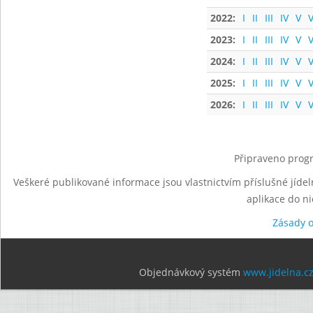
2022:
I
II
III
IV
V
V
2023:
I
II
III
IV
V
V
2024:
I
II
III
IV
V
V
2025:
I
II
III
IV
V
V
2026:
I
II
III
IV
V
V
Připraveno progr
Veškeré publikované informace jsou vlastnictvím příslušné jídel
aplikace do n
Zásady 
Objednávkový systém
www.jidelna.c