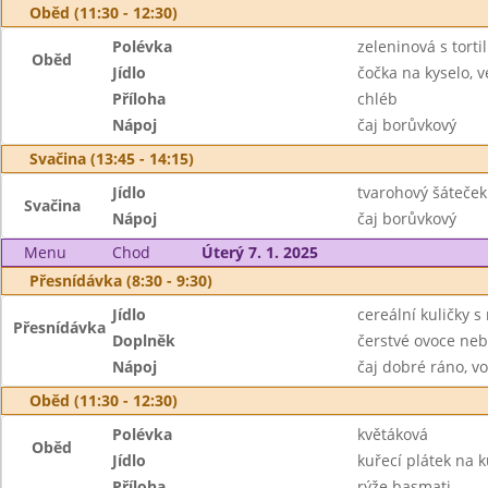
Oběd (11:30 - 12:30)
Polévka
zeleninová s torti
Oběd
Jídlo
čočka na kyselo, v
Příloha
chléb
Nápoj
čaj borůvkový
Svačina (13:45 - 14:15)
Jídlo
tvarohový šáteček
Svačina
Nápoj
čaj borůvkový
Menu
Chod
Úterý 7. 1. 2025
Přesnídávka (8:30 - 9:30)
Jídlo
cereální kuličky 
Přesnídávka
Doplněk
čerstvé ovoce neb
Nápoj
čaj dobré ráno, v
Oběd (11:30 - 12:30)
Polévka
květáková
Oběd
Jídlo
kuřecí plátek na
Příloha
rýže basmati