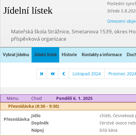
Poslední sync
Jídelní lístek
Středa 5.8.202
Omezení obje
Mateřská škola Strážnice, Smetanova 1539, okres Ho
příspěvková organizace
Vybrat jídelnu
Jídelní lístek
Historie
Kontakty a informace
Doch
Listopad 2024
Prosinec 202
Menu
Chod
Pondělí 6. 1. 2025
Přesnídávka (8:30 - 9:30)
Jídlo
chléb, česneková
Přesnídávka
Doplněk
čerstvé ovoce neb
Nápoj
bílá káva