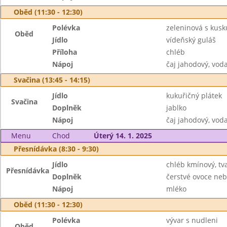
Oběd (11:30 - 12:30)
Polévka
zeleninová s kus
Oběd
Jídlo
vídeňský guláš
Příloha
chléb
Nápoj
čaj jahodový, vo
Svačina (13:45 - 14:15)
Jídlo
kukuřičný plátek
Svačina
Doplněk
jablko
Nápoj
čaj jahodový, vod
Menu
Chod
Úterý 14. 1. 2025
Přesnídávka (8:30 - 9:30)
Jídlo
chléb kmínový, t
Přesnídávka
Doplněk
čerstvé ovoce neb
Nápoj
mléko
Oběd (11:30 - 12:30)
Polévka
vývar s nudleni
Oběd