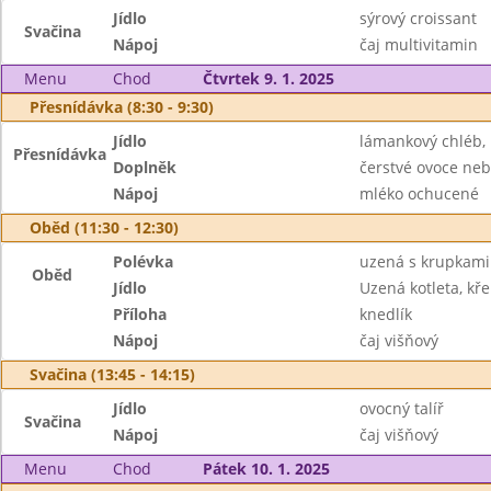
Jídlo
sýrový croissant
Svačina
Nápoj
čaj multivitamin
Menu
Chod
Čtvrtek 9. 1. 2025
Přesnídávka (8:30 - 9:30)
Jídlo
lámankový chléb
Přesnídávka
Doplněk
čerstvé ovoce neb
Nápoj
mléko ochucené
Oběd (11:30 - 12:30)
Polévka
uzená s krupkami
Oběd
Jídlo
Uzená kotleta, k
Příloha
knedlík
Nápoj
čaj višňový
Svačina (13:45 - 14:15)
Jídlo
ovocný talíř
Svačina
Nápoj
čaj višňový
Menu
Chod
Pátek 10. 1. 2025