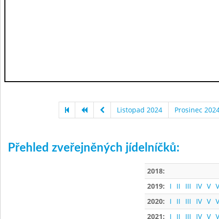
Listopad 2024
Prosinec 202
Přehled zveřejněných jídelníčků:
2018:
2019:
I
II
III
IV
V
V
2020:
I
II
III
IV
V
V
2021:
I
II
III
IV
V
V