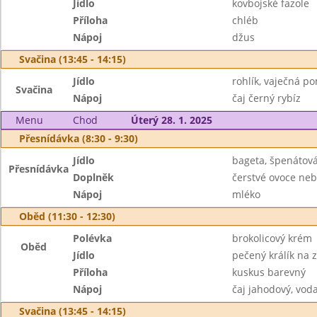
Jídlo
kovbojské fazole
Příloha
chléb
Nápoj
džus
Svačina (13:45 - 14:15)
Jídlo
rohlík, vaječná p
Svačina
Nápoj
čaj černý rybíz
Menu
Chod
Úterý 28. 1. 2025
Přesnídávka (8:30 - 9:30)
Jídlo
bageta, špenátov
Přesnídávka
Doplněk
čerstvé ovoce neb
Nápoj
mléko
Oběd (11:30 - 12:30)
Polévka
brokolicový krém
Oběd
Jídlo
pečený králík na 
Příloha
kuskus barevný
Nápoj
čaj jahodový, vo
Svačina (13:45 - 14:15)