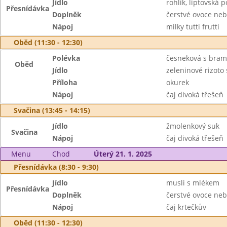
Jídlo
rohlík, liptovská
Přesnídávka
Doplněk
čerstvé ovoce neb
Nápoj
milky tutti frutti
Oběd (11:30 - 12:30)
Polévka
česneková s bra
Oběd
Jídlo
zeleninové rizoto
Příloha
okurek
Nápoj
čaj divoká třešeň
Svačina (13:45 - 14:15)
Jídlo
žmolenkový suk
Svačina
Nápoj
čaj divoká třešeň
Menu
Chod
Úterý 21. 1. 2025
Přesnídávka (8:30 - 9:30)
Jídlo
musli s mlékem
Přesnídávka
Doplněk
čerstvé ovoce neb
Nápoj
čaj krtečkův
Oběd (11:30 - 12:30)