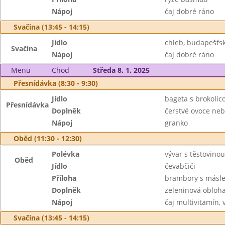
Nápoj
čaj dobré ráno
Svačina (13:45 - 14:15)
Jídlo
chleb, budapešť
Svačina
Nápoj
čaj dobré ráno
Menu
Chod
Středa 8. 1. 2025
Přesnídávka (8:30 - 9:30)
Jídlo
bageta s brokoli
Přesnídávka
Doplněk
čerstvé ovoce neb
Nápoj
granko
Oběd (11:30 - 12:30)
Polévka
vývar s těstovinou
Oběd
Jídlo
čevabčiči
Příloha
brambory s másl
Doplněk
zeleninová obloh
Nápoj
čaj multivitamín
Svačina (13:45 - 14:15)