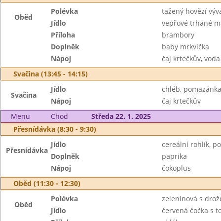
Polévka
tažený hovězí vý
Oběd
Jídlo
vepřové trhané 
Příloha
brambory
Doplněk
baby mrkvička
Nápoj
čaj krtečkův, vo
Svačina (13:45 - 14:15)
Jídlo
chléb, pomazánka
Svačina
Nápoj
čaj krtečkův
Menu
Chod
Středa 22. 1. 2025
Přesnídávka (8:30 - 9:30)
Jídlo
cereální rohlík, 
Přesnídávka
Doplněk
paprika
Nápoj
čokoplus
Oběd (11:30 - 12:30)
Polévka
zeleninová s drož
Oběd
Jídlo
červená čočka s t