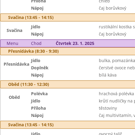
Příloha
chléb
Nápoj
čaj borůvkový
Svačina (13:45 - 14:15)
Jídlo
rustikální kostka
Svačina
Nápoj
čaj borůvkový
Menu
Chod
Čtvrtek 23. 1. 2025
Přesnídávka (8:30 - 9:30)
Jídlo
bulka, pomazánka
Přesnídávka
Doplněk
čerstvé ovoce neb
Nápoj
bílá káva
Oběd (11:30 - 12:30)
Polévka
hrachová polévka 
Oběd
Jídlo
krůtí nudličky na 
Příloha
těstoviny
Nápoj
čaj multivitamín,
Svačina (13:45 - 14:15)
Jídlo
ovocný talíř