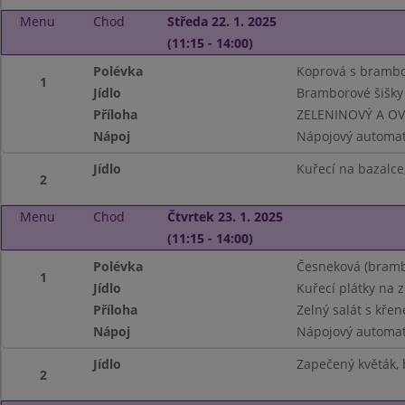
Menu
Chod
Středa 22. 1. 2025
(11:15 - 14:00)
Polévka
Koprová s bramb
1
Jídlo
Bramborové šišk
Příloha
ZELENINOVÝ A O
Nápoj
Nápojový automat
Jídlo
Kuřecí na bazalce
2
Menu
Chod
Čtvrtek 23. 1. 2025
(11:15 - 14:00)
Polévka
Česneková (brambo
1
Jídlo
Kuřecí plátky na z
Příloha
Zelný salát s kře
Nápoj
Nápojový automat
Jídlo
Zapečený květák, 
2