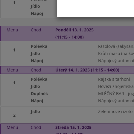
1
Jídlo
Halušky se zelím
Nápoj
Nápojový automa
Menu
Chod
Pondělí 13. 1. 2025
(11:15 - 14:00)
Polévka
Fazolová (zakysa
1
Jídlo
Krůtí maso (na ko
Nápoj
Nápojový automa
Menu
Chod
Úterý 14. 1. 2025 (11:15 - 14:00)
Polévka
Rajská s tarhoní
1
Jídlo
Hovězí znojemská
Doplněk
MLÉČNÝ BAR - jog
Nápoj
Nápojový automa
Jídlo
Zeleninové rizoto
2
Menu
Chod
Středa 15. 1. 2025