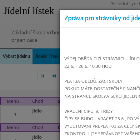
Poslední sync
Jídelní lístek
Pátek 26.6.202
Zpráva pro strávníky od jíd
Omezení obje
Základní škola Vrbno pod Pradědem, okres Bruntál, 
organizace
Vybrat jídelnu
Jídelní lístek
Historie
Kontakty a informace
Doch
VÝDEJ OBĚDA CIZÍ STRÁVNÍCI - JÍDL
22.6. - 26.6. 10,30 HOD
Listopad 2024
Prosinec 202
PLATBA OBĚDŮ, ŽÁCI ŠKOLY
POKUD MÁTE DOSTATEČNÉ FINANČNÍ
NA STRÁNCE ŠKOLY,V SEKCI JÍDELNÍ
Menu
Chod
Středa 1. 1. 2025 (11:15 - 14:00)
Jídlo
NEVAŘÍ SE
VRÁCENÍ ČIPU, 9. TŘÍDY
1
ČIPY SE BUDOU VRACET 25.6., PO V
VYÚČTOVÁNÍ PŘEPLATKU ZA CELÝ ŠK
Menu
Chod
Čtvrtek 2. 1. 2025 (11:15 - 14:00)
ZKONTROLUJTE SPRÁVNOST VAŠEHO Č
Jídlo
NEVAŘÍ SE