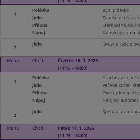
(11:15 - 14:00)
Polévka
Rybí polévka
1
Jídlo
Zapečené těstovi
Příloha
Sterilovaná okurk
Nápoj
Nápojový automat
Jídlo
Ovesná kaše s ov
2
Menu
Chod
Čtvrtek 16. 1. 2025
(11:15 - 14:00)
Polévka
Hrachová s opeč
1
Jídlo
Pečené kuřecí st
Příloha
Ovocný kompot/raj
Nápoj
Nápjový automat
Jídlo
Špenát, brambor,
2
Menu
Chod
Pátek 17. 1. 2025
(11:15 - 14:00)