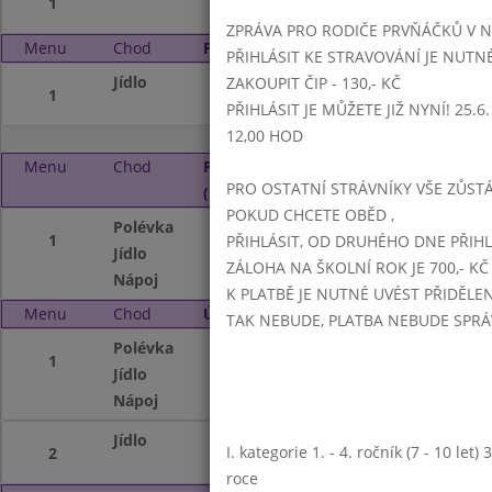
1
ZPRÁVA PRO RODIČE PRVŇÁČKŮ V 
Menu
Chod
Pátek 3. 1. 2025 (11:15 - 14:00)
PŘIHLÁSIT KE STRAVOVÁNÍ JE NUTN
Jídlo
NEVAŘÍ SE
ZAKOUPIT ČIP - 130,- KČ
1
PŘIHLÁSIT JE MŮŽETE JIŽ NYNÍ! 25.6. -
12,00 HOD
Menu
Chod
Pondělí 6. 1. 2025
PRO OSTATNÍ STRÁVNÍKY VŠE ZŮSTÁV
(11:15 - 14:00)
POKUD CHCETE OBĚD ,
Polévka
Zeleninová
1
PŘIHLÁSIT, OD DRUHÉHO DNE PŘIH
Jídlo
Vepřová plec na 
ZÁLOHA NA ŠKOLNÍ ROK JE 700,- KČ
Nápoj
Nápojový automat,
K PLATBĚ JE NUTNÉ UVÉST PŘIDĚLE
Menu
Chod
Úterý 7. 1. 2025 (11:15 - 14:00)
TAK NEBUDE, PLATBA NEBUDE SPR
Polévka
Fazolová (zakysa
1
Jídlo
Smažené rybí filé
Nápoj
Nápojový automat
Jídlo
Kuřecí maso na ž
I. kategorie 1. - 4. ročník (7 - 10 let
2
roce