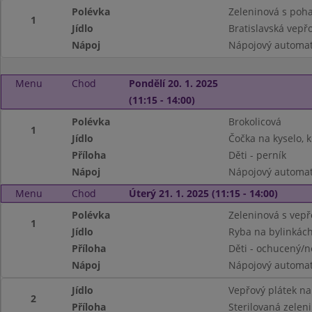
Polévka
Zeleninová s poh
1
Jídlo
Bratislavská vepř
Nápoj
Nápojový automat,
Menu
Chod
Pondělí 20. 1. 2025
(11:15 - 14:00)
Polévka
Brokolicová
1
Jídlo
Čočka na kyselo, k
Příloha
Děti - perník
Nápoj
Nápojový automa
Menu
Chod
Úterý 21. 1. 2025 (11:15 - 14:00)
Polévka
Zeleninová s ve
1
Jídlo
Ryba na bylinkác
Příloha
Děti - ochucený/
Nápoj
Nápojový automa
Jídlo
Vepřový plátek n
2
Příloha
Sterilovaná zelen