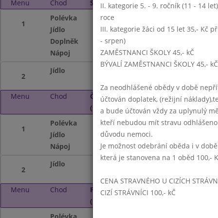
Menu
Chod
Středa 8. 1. 2025 (11:15 - 14:00)
II. kategorie 5. - 9. ročník (11 - 14 l
roce
Polévka
Mléčná s paprika
1
III. kategorie žáci od 15 let 35,- Kč p
Jídlo
Fazolový guláš, ch
- srpen)
Doplněk
OVOCNÝ BAR - vši
ZAMĚSTNANCI ŠKOLY 45,- kČ
Nápoj
Nápojový automa
BÝVALÍ ZAMĚSTNANCI ŠKOLY 45,- kČ
Jídlo
Kuskus, ryba na m
2
Za neodhlášené obědy v době nepřít
Menu
Chod
Čtvrtek 9. 1. 2025
účtován doplatek, (režijní náklady),t
(11:15 - 14:00)
a bude účtován vždy za uplynulý mě
kteří nebudou mít stravu odhlášeno
Polévka
Kmínová s vejcem
1
důvodu nemoci.
Jídlo
Kuřecí plátek se
Je možnost odebrání oběda i v době
Nápoj
Nápojový automat
která je stanovena na 1 oběd 100,- 
Jídlo
Pohádka mládí - 
2
CENA STRAVNÉHO U CIZÍCH STRÁVN
Menu
Chod
Pátek 10. 1. 2025
CIZÍ STRÁVNÍCI 100,- kČ
(11:15 - 14:00)
Polévka
Mrkvová s pomer