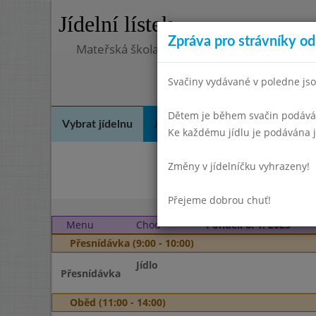
Jídelní lístek
Zpráva pro strávníky od 
Mateřská škola, Praha 10, Kodaňská 989/14
Svačiny vydávané v poledne jso
Dětem je během svačin podáváno
Vybrat jídelnu
Jídelní lístek
Historie
Kon
Ke každému jídlu je podávána j
Změny v jídelníčku vyhrazeny!
List
Přejeme dobrou chuť!
Menu
Chod
Pondělí 6. 1. 2025
Přesnídávka (9:00 - 10:00)
Jídlo
Přesnídávka
Oběd (11:00 - 14:00)