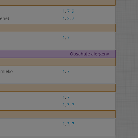
1
,
7
,
9
čeně)
1
,
3
,
7
1
,
7
Obsahuje alergeny
 mléko
1
,
7
1
,
7
1
,
3
,
7
1
,
3
,
7