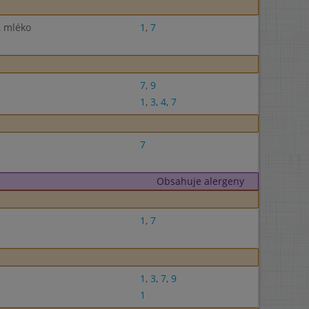
, mléko
1
,
7
7
,
9
1
,
3
,
4
,
7
7
Obsahuje alergeny
1
,
7
1
,
3
,
7
,
9
1