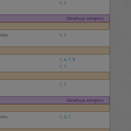
1
,
7
Obsahuje alergeny
léko
1
,
7
1
,
4
,
7
,
9
1
,
7
1
,
7
Obsahuje alergeny
léko
1
,
3
,
7