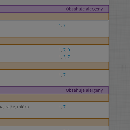
Obsahuje alergeny
1
,
7
1
,
7
,
9
1
,
3
,
7
1
,
7
Obsahuje alergeny
a, rajče, mléko
1
,
7