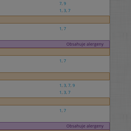
7
,
9
1
,
3
,
7
1
,
7
Obsahuje alergeny
1
,
7
1
,
3
,
7
,
9
1
,
3
,
7
1
,
7
Obsahuje alergeny