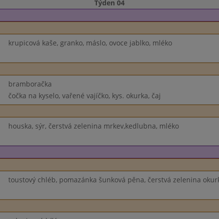
Týden 04
krupicová kaše, granko, máslo, ovoce jablko, mléko
bramboračka
čočka na kyselo, vařené vajíčko, kys. okurka, čaj
houska, sýr, čerstvá zelenina mrkev,kedlubna, mléko
toustový chléb, pomazánka šunková pěna, čerstvá zelenina okurk