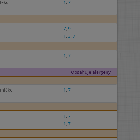
léko
1
,
7
7
,
9
1
,
3
,
7
1
,
7
Obsahuje alergeny
 mléko
1
,
7
1
,
7
1
,
7