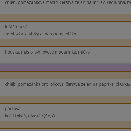
chléb, pomazánkové máslo, čerstvá zelenina mrkev, kedlubna, m
luštěninová
žemlovka s jablky a tvarohem, mléko
houska, máslo, sýr, ovoce madarinka, mléko
chléb, pomazánka brokolicová, čerstvá zelenina paprika, okurka,
pórková
krůtí tokáň, divoká rýže, čaj