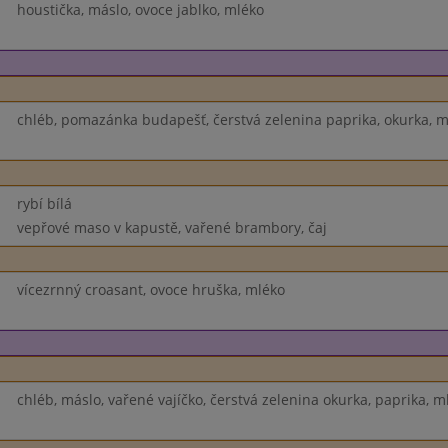
houstička, máslo, ovoce jablko, mléko
chléb, pomazánka budapešť, čerstvá zelenina paprika, okurka, m
rybí bílá
vepřové maso v kapustě, vařené brambory, čaj
vícezrnný croasant, ovoce hruška, mléko
chléb, máslo, vařené vajíčko, čerstvá zelenina okurka, paprika, m