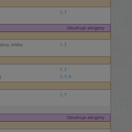
1
,
7
Obsahuje alergeny
lubna, mléko
1
,
7
1
,
7
j
1
,
7
,
9
1
,
7
Obsahuje alergeny