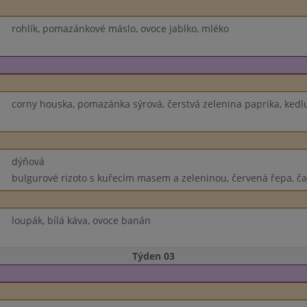
rohlík, pomazánkové máslo, ovoce jablko, mléko
corny houska, pomazánka sýrová, čerstvá zelenina paprika, ked
dýňová
bulgurové rizoto s kuřecím masem a zeleninou, červená řepa, ča
loupák, bílá káva, ovoce banán
Týden 03