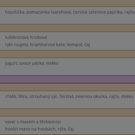
houstička, pomazánka tvarohová, čerstvá zelenina paprika, rajče
luštěninová hrstková
rybí nugety, bramborová kaše, kompot, čaj
jogurt, ovoce jablko, mléko
chléb, flóra, strouhaný sýr, čerstvá zelenina okurka, rajče, mléko
vývar s masem a těstovinou
hovězí maso na houbách, rýže, čaj