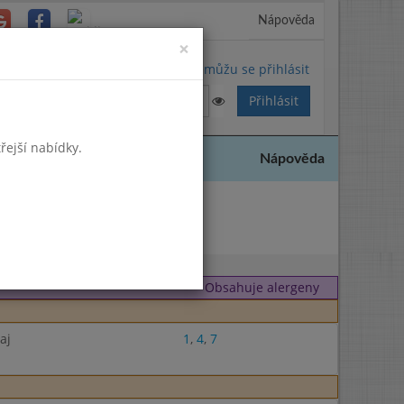
Nápověda
Close
×
Nemůžu se přihlásit
řejší nabídky.
Nápověda
 2025
Obsahuje alergeny
aj
1
,
4
,
7