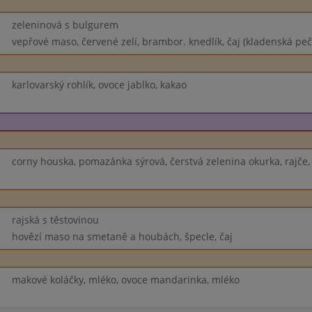
zeleninová s bulgurem
vepřové maso, červené zelí, brambor. knedlík, čaj (kladenská pe
karlovarský rohlík, ovoce jablko, kakao
corny houska, pomazánka sýrová, čerstvá zelenina okurka, rajče,
rajská s těstovinou
hovězí maso na smetaně a houbách, špecle, čaj
makové koláčky, mléko, ovoce mandarinka, mléko