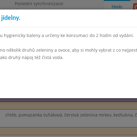
Poslední synchronizace:
Heslo
Úterý 23.6.2026 16:09
jídelny.
, příspěvková organizace
u hygienicky baleny a určeny ke konzumaci do 2 hodin od vydání.
 několik druhů zeleniny a ovoce, aby si mohly vybrat z co nejpest
takty a informace
Docházka
Aktivity
ako druhý nápoj též čistá voda.
opad 2024
Prosinec 2024
Leden 2025
Únor 2025
Březen
Týden 02
chléb, pomazánka tuňáková, čerstvá zelenina mrkev, kedlubna, č