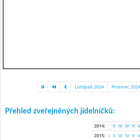
Listopad 2024
Prosinec 202
Přehled zveřejněných jídelníčků:
2014:
II
III
IV
V
V
2015:
I
II
III
IV
V
V