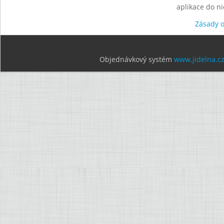
aplikace do n
Zásady 
Objednávkový systém
www.jidelna.c