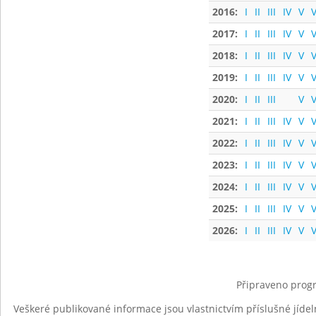
2016:
I
II
III
IV
V
V
2017:
I
II
III
IV
V
V
2018:
I
II
III
IV
V
V
2019:
I
II
III
IV
V
V
2020:
I
II
III
V
V
2021:
I
II
III
IV
V
V
2022:
I
II
III
IV
V
V
2023:
I
II
III
IV
V
V
2024:
I
II
III
IV
V
V
2025:
I
II
III
IV
V
V
2026:
I
II
III
IV
V
V
Připraveno progr
Veškeré publikované informace jsou vlastnictvím příslušné jídel