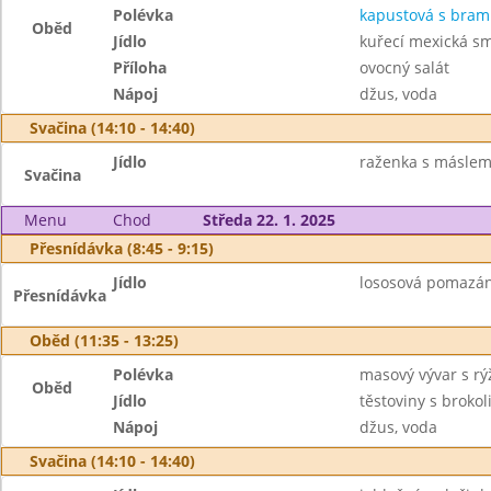
Polévka
kapustová s bra
Oběd
Jídlo
kuřecí mexická sm
Příloha
ovocný salát
Nápoj
džus, voda
Svačina (14:10 - 14:40)
Jídlo
raženka s máslem,
Svačina
Menu
Chod
Středa 22. 1. 2025
Přesnídávka (8:45 - 9:15)
Jídlo
lososová pomazánk
Přesnídávka
Oběd (11:35 - 13:25)
Polévka
masový vývar s rý
Oběd
Jídlo
těstoviny s brok
Nápoj
džus, voda
Svačina (14:10 - 14:40)