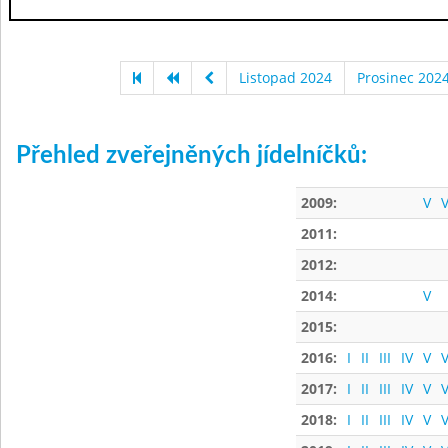
Listopad 2024
Prosinec 202
Přehled zveřejněných jídelníčků:
2009:
V
V
2011:
2012:
2014:
V
2015:
2016:
I
II
III
IV
V
V
2017:
I
II
III
IV
V
V
2018:
I
II
III
IV
V
V