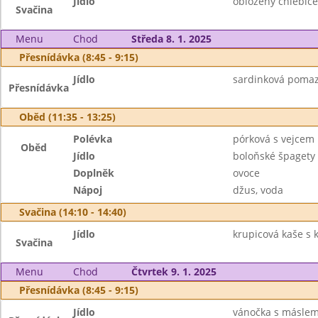
Jídlo
obložený chlebíček 
Svačina
Menu
Chod
Středa 8. 1. 2025
Přesnídávka (8:45 - 9:15)
Jídlo
sardinková pomazá
Přesnídávka
Oběd (11:35 - 13:25)
Polévka
pórková s vejcem
Oběd
Jídlo
boloňské špagety 
Doplněk
ovoce
Nápoj
džus, voda
Svačina (14:10 - 14:40)
Jídlo
krupicová kaše s 
Svačina
Menu
Chod
Čtvrtek 9. 1. 2025
Přesnídávka (8:45 - 9:15)
Jídlo
vánočka s máslem