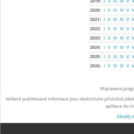
2019:
I
II
III
IV
V
V
2020:
I
II
III
IV
V
V
2021:
I
II
III
IV
V
V
2022:
I
II
III
IV
V
V
2023:
I
II
III
IV
V
V
2024:
I
II
III
IV
V
V
2025:
I
II
III
IV
V
V
2026:
I
II
III
IV
V
V
Připraveno progr
Veškeré publikované informace jsou vlastnictvím příslušné jídel
aplikace do n
Zásady 