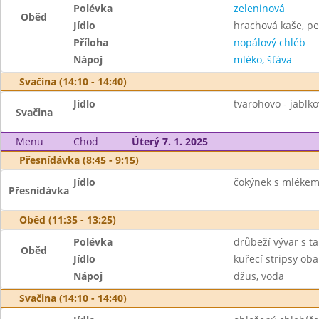
Polévka
zeleninová
Oběd
Jídlo
hrachová kaše, p
Příloha
nopálový chléb
Nápoj
mléko, šťáva
Svačina (14:10 - 14:40)
Jídlo
tvarohovo - jablk
Svačina
Menu
Chod
Úterý 7. 1. 2025
Přesnídávka (8:45 - 9:15)
Jídlo
čokýnek s mlékem,
Přesnídávka
Oběd (11:35 - 13:25)
Polévka
drůbeží vývar s t
Oběd
Jídlo
kuřecí stripsy ob
Nápoj
džus, voda
Svačina (14:10 - 14:40)