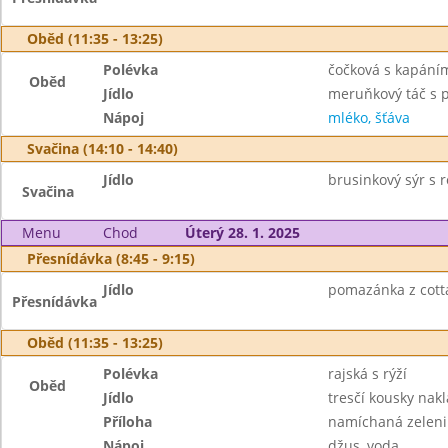
Oběd (11:35 - 13:25)
Polévka
čočková s kapání
Oběd
Jídlo
meruňkový táč s 
Nápoj
mléko, šťáva
Svačina (14:10 - 14:40)
Jídlo
brusinkový sýr s 
Svačina
Menu
Chod
Úterý 28. 1. 2025
Přesnídávka (8:45 - 9:15)
Jídlo
pomazánka z cotta
Přesnídávka
Oběd (11:35 - 13:25)
Polévka
rajská s rýží
Oběd
Jídlo
tresčí kousky nak
Příloha
namíchaná zelen
Nápoj
džus, voda