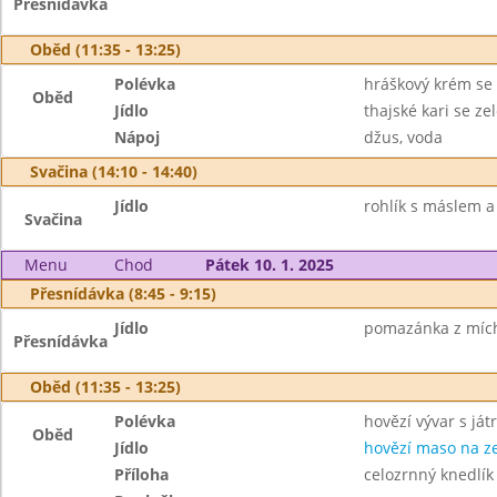
Přesnídávka
Oběd (11:35 - 13:25)
Polévka
hráškový krém s
Oběd
Jídlo
thajské kari se z
Nápoj
džus, voda
Svačina (14:10 - 14:40)
Jídlo
rohlík s máslem a 
Svačina
Menu
Chod
Pátek 10. 1. 2025
Přesnídávka (8:45 - 9:15)
Jídlo
pomazánka z mícha
Přesnídávka
Oběd (11:35 - 13:25)
Polévka
hovězí vývar s ját
Oběd
Jídlo
hovězí maso na z
Příloha
celozrnný knedlík