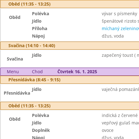
Oběd (11:35 - 13:25)
Polévka
vývar s písmenky
Oběd
Jídlo
špenátové rizoto
Příloha
míchaný zeleninov
Nápoj
džus, voda
Svačina (14:10 - 14:40)
Jídlo
zapečený toust ( m
Svačina
Menu
Chod
Čtvrtek 16. 1. 2025
Přesnídávka (8:45 - 9:15)
Jídlo
vaječná pomazánka
Přesnídávka
Oběd (11:35 - 13:25)
Polévka
indická z červené
Oběd
Jídlo
vepřový gulaš maď
Doplněk
ovoce
Nápoj
džus, voda