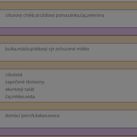
cibulový chléb,drožďová pomazánka,čaj,zelenina
bulka,máslo,plátkový sýr,ochucené mléko
cibulová
zapečené těstoviny
okurkový salát
čaj,mléko,voda
domácí perník,kakao,ovoce