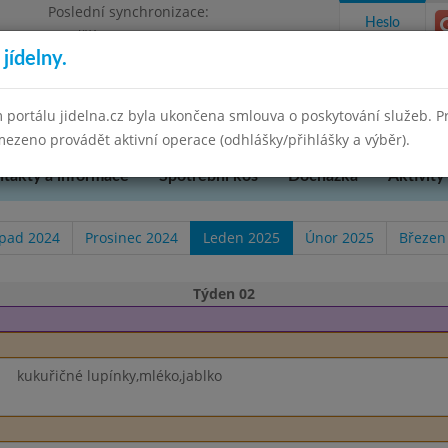
Poslední synchronizace:
Heslo
Pondělí 7.7.2025 9:58
jídelny.
u Přerova, okres Přerov, příspěvková
 portálu jidelna.cz byla ukončena smlouva o poskytování služeb. 
ezeno provádět aktivní operace (odhlášky/přihlášky a výběr).
takty a informace
Spotřební koš
Docházka
Aktivity
opad 2024
Prosinec 2024
Leden 2025
Únor 2025
Březen
Týden 02
kukuřičné lupínky,mléko,jablko