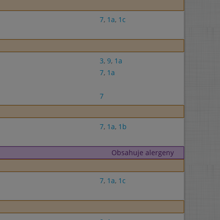
7
,
1a
,
1c
3
,
9
,
1a
7
,
1a
7
7
,
1a
,
1b
Obsahuje alergeny
7
,
1a
,
1c