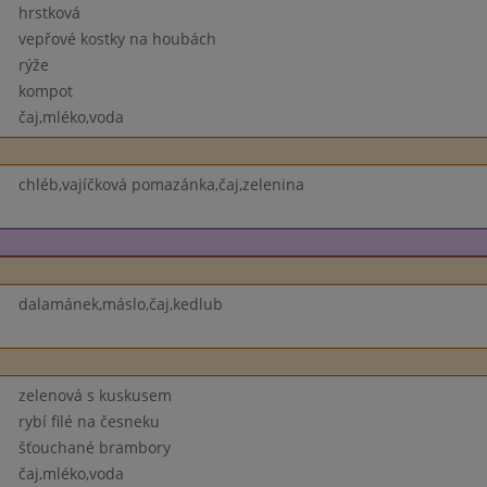
hrstková
vepřové kostky na houbách
rýže
kompot
čaj,mléko,voda
chléb,vajíčková pomazánka,čaj,zelenina
dalamánek,máslo,čaj,kedlub
zelenová s kuskusem
rybí filé na česneku
šťouchané brambory
čaj,mléko,voda