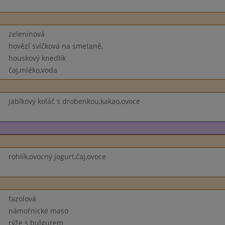
zeleninová
hovězí svíčková na smetaně,
houskový knedlík
čaj,mléko,voda
jablkový koláč s drobenkou,kakao,ovoce
rohlík,ovocný jogurt,čaj,ovoce
fazolová
námořnické maso
rýže s bulgurem