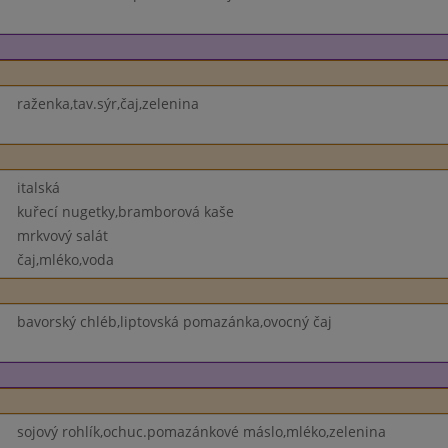
raženka,tav.sýr,čaj,zelenina
italská
kuřecí nugetky,bramborová kaše
mrkvový salát
čaj,mléko,voda
bavorský chléb,liptovská pomazánka,ovocný čaj
sojový rohlík,ochuc.pomazánkové máslo,mléko,zelenina