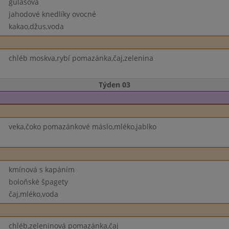
gulášová
jahodové knedlíky ovocné
kakao,džus,voda
chléb moskva,rybí pomazánka,čaj,zelenina
Týden 03
veka,čoko pomazánkové máslo,mléko,jablko
kmínová s kapáním
boloňské špagety
čaj,mléko,voda
chléb,zeleninová pomazánka,čaj