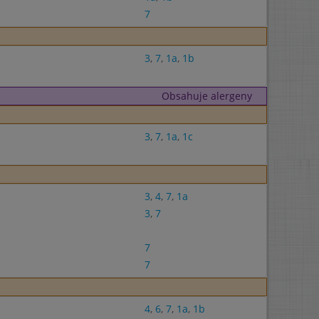
7
3
,
7
,
1a
,
1b
Obsahuje alergeny
3
,
7
,
1a
,
1c
3
,
4
,
7
,
1a
3
,
7
7
7
4
,
6
,
7
,
1a
,
1b