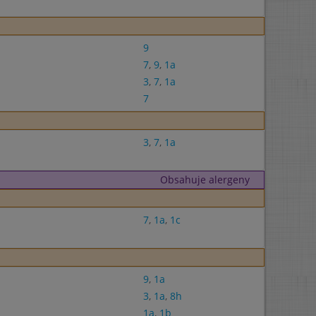
9
7
,
9
,
1a
3
,
7
,
1a
7
3
,
7
,
1a
Obsahuje alergeny
7
,
1a
,
1c
9
,
1a
3
,
1a
,
8h
1a
,
1b