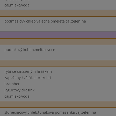
čaj,mléko,voda
podmáslový chléb,vaječná omeleta,čaj,zelenina
pudinkový koblih,melta,ovoce
rybí se smaženým hráškem
zapečený květák s brokolicí
brambor
jogurtový dresink
čaj,mléko,voda
slunečnicový chléb,tuňáková pomazánka,čaj,zelenina