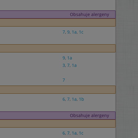
Obsahuje alergeny
7
,
9
,
1a
,
1c
9
,
1a
3
,
7
,
1a
7
6
,
7
,
1a
,
1b
Obsahuje alergeny
6
,
7
,
1a
,
1c