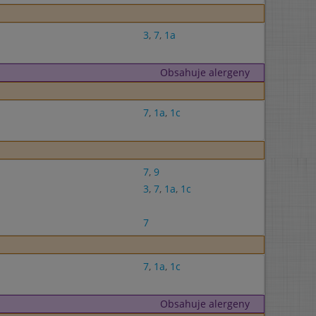
3
,
7
,
1a
Obsahuje alergeny
7
,
1a
,
1c
7
,
9
3
,
7
,
1a
,
1c
7
7
,
1a
,
1c
Obsahuje alergeny