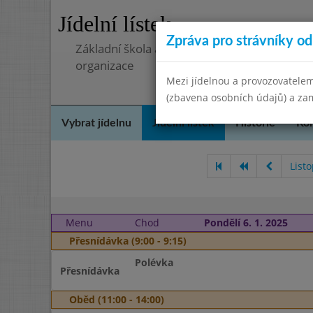
Jídelní lístek
Zpráva pro strávníky od 
Základní škola a mateřská škola, Pavlovice 
organizace
Mezi jídelnou a provozovatelem
(zbavena osobních údajů) a zam
Vybrat jídelnu
Jídelní lístek
Historie
Kon
List
Menu
Chod
Pondělí 6. 1. 2025
Přesnídávka (9:00 - 9:15)
Polévka
Přesnídávka
Oběd (11:00 - 14:00)