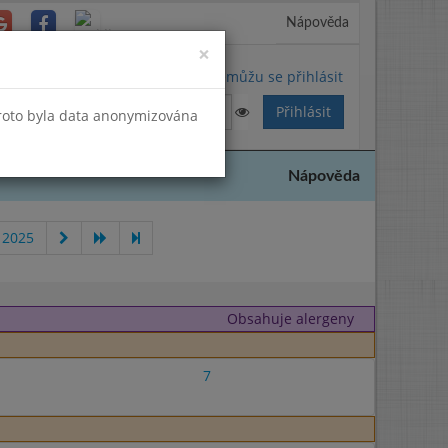
Nápověda
Close
×
Nemůžu se přihlásit
Proto byla data anonymizována
Nápověda
 2025
Obsahuje alergeny
7