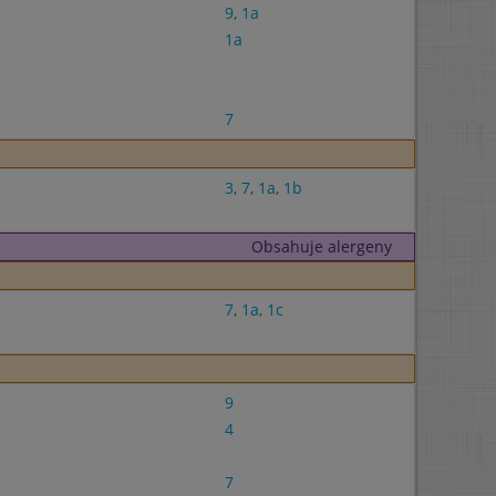
9
,
1a
1a
7
3
,
7
,
1a
,
1b
Obsahuje alergeny
7
,
1a
,
1c
9
4
7