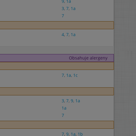
9
,
1a
3
,
7
,
1a
7
4
,
7
,
1a
Obsahuje alergeny
7
,
1a
,
1c
3
,
7
,
9
,
1a
1a
7
7
,
9
,
1a
,
1b