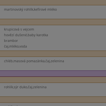
martinovský rohlík,kefírové mléko
krupicová s vejcem
hovězí dušené,baby karotka
brambor
čaj,mléko,voda
chléb,masová pomazánka,čaj,zelenina
rohlík,sýr duko,čaj,zelenina