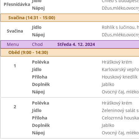
Jídlo
Chléb s budapešť
Přesnídávka
Nápoj
Džus,mléko,ovocný
Svačina (14:31 - 15:00)
Jídlo
Rohlík s lučinou, 
Svačina
Nápoj
Džus,mléko,ovocný
Menu
Chod
Středa 4. 12. 2024
Oběd (9:00 - 14:30)
Polévka
Hráškový krém
1
Jídlo
Karlovarský vepřo
Příloha
Houskový knedlík
Doplněk
Jablko
Nápoj
Ovocný čaj, mléko
Polévka
Hráškový krém
2
Jídlo
Zeleninový salát
Příloha
Celozrnná houska
Doplněk
Jablko
Nápoj
Ovocný čaj, mléko