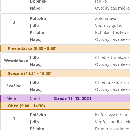
Doplněk
Jablko
Nápoj
Ovocný čaj, mléko
Polévka
Zeleninová
3
Jídlo
Vepřový guláš
Příloha
Kolínka - bezlepk
Nápoj
Ovocný čaj, mléko
Přesnídávka (8:30 - 8:59)
Jídlo
Chléb s tuňákovo
Přesnídávka
Nápoj
Ovocný čaj, mléko
Svačina (14:31 - 15:00)
Jídlo
Chléb máslo a mrk
Svačina
Nápoj
Ovocný čaj, mléko
Menu
Chod
Středa 11. 12. 2024
Oběd (9:00 - 14:30)
Polévka
Kuřecí vývar s b
1
Jídlo
Vepřo, knedlo, zel
Příloha
Bramborový knedl