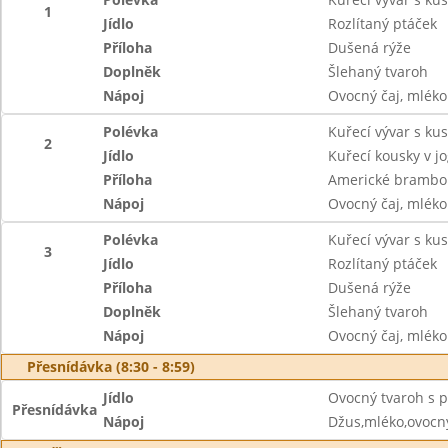
1
Jídlo
Rozlítaný ptáček
Příloha
Dušená rýže
Doplněk
Šlehaný tvaroh
Nápoj
Ovocný čaj, mléko
Polévka
Kuřecí vývar s k
2
Jídlo
Kuřecí kousky v j
Příloha
Americké brambo
Nápoj
Ovocný čaj, mléko
Polévka
Kuřecí vývar s ku
3
Jídlo
Rozlítaný ptáček
Příloha
Dušená rýže
Doplněk
Šlehaný tvaroh
Nápoj
Ovocný čaj, mléko
Přesnídávka (8:30 - 8:59)
Jídlo
Ovocný tvaroh s pi
Přesnídávka
Nápoj
Džus,mléko,ovocný