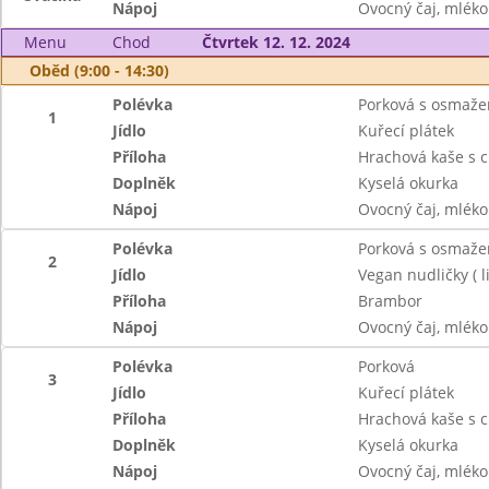
Nápoj
Ovocný čaj, mléko
Menu
Chod
Čtvrtek 12. 12. 2024
Oběd (9:00 - 14:30)
Polévka
Porková s osmaž
1
Jídlo
Kuřecí plátek
Příloha
Hrachová kaše s c
Doplněk
Kyselá okurka
Nápoj
Ovocný čaj, mléko
Polévka
Porková s osmaž
2
Jídlo
Vegan nudličky ( l
Příloha
Brambor
Nápoj
Ovocný čaj, mléko
Polévka
Porková
3
Jídlo
Kuřecí plátek
Příloha
Hrachová kaše s c
Doplněk
Kyselá okurka
Nápoj
Ovocný čaj, mléko