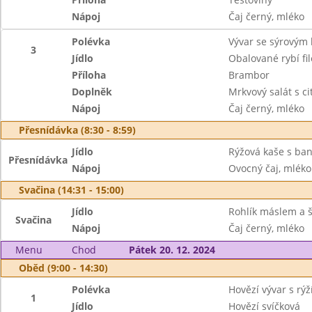
Nápoj
Čaj černý, mléko
Polévka
Vývar se sýrovým
3
Jídlo
Obalované rybí fi
Příloha
Brambor
Doplněk
Mrkvový salát s c
Nápoj
Čaj černý, mléko
Přesnídávka (8:30 - 8:59)
Jídlo
Rýžová kaše s ba
Přesnídávka
Nápoj
Ovocný čaj, mléko
Svačina (14:31 - 15:00)
Jídlo
Rohlík máslem a 
Svačina
Nápoj
Čaj černý, mléko
Menu
Chod
Pátek 20. 12. 2024
Oběd (9:00 - 14:30)
Polévka
Hovězí vývar s rýž
1
Jídlo
Hovězí svíčková