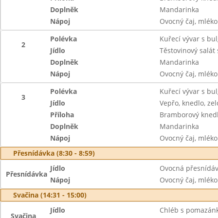
Doplněk
Mandarinka
Nápoj
Ovocný čaj, mléko
Polévka
Kuřecí vývar s b
2
Jídlo
Těstovinový salát
Doplněk
Mandarinka
Nápoj
Ovocný čaj, mléko
Polévka
Kuřecí vývar s bu
3
Jídlo
Vepřo, knedlo, zel
Příloha
Bramborový knedl
Doplněk
Mandarinka
Nápoj
Ovocný čaj, mléko
Přesnídávka (8:30 - 8:59)
Jídlo
Ovocná přesnídávk
Přesnídávka
Nápoj
Ovocný čaj, mléko
Svačina (14:31 - 15:00)
Jídlo
Chléb s pomazánk
Svačina