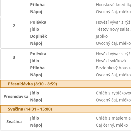
Příloha
Houskové knedlík
Nápoj
Ovocný čaj, mléko
Polévka
Hovězí vývar s rýž
2
Jídlo
Těstovinový salát
Doplněk
Jablko
Nápoj
Ovocný čaj, mléko
Polévka
Hovězí vývar s rýž
3
Jídlo
Hovězí svíčková
Příloha
Bezlepkový housk
Nápoj
Ovocný čaj, mléko
Přesnídávka (8:30 - 8:59)
Jídlo
Chléb s rybičkov
Přesnídávka
Nápoj
Ovocný čaj, mléko
Svačina (14:31 - 15:00)
Jídlo
Chléb s máslem a
Svačina
Nápoj
Čaj černý, mléko