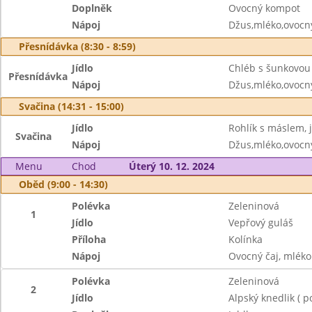
Doplněk
Ovocný kompot
Nápoj
Džus,mléko,ovocný
Přesnídávka (8:30 - 8:59)
Jídlo
Chléb s šunkovou
Přesnídávka
Nápoj
Džus,mléko,ovocný
Svačina (14:31 - 15:00)
Jídlo
Rohlík s máslem, 
Svačina
Nápoj
Džus,mléko,ovocný
Menu
Chod
Úterý 10. 12. 2024
Oběd (9:00 - 14:30)
Polévka
Zeleninová
1
Jídlo
Vepřový guláš
Příloha
Kolínka
Nápoj
Ovocný čaj, mléko
Polévka
Zeleninová
2
Jídlo
Alpský knedlik ( p