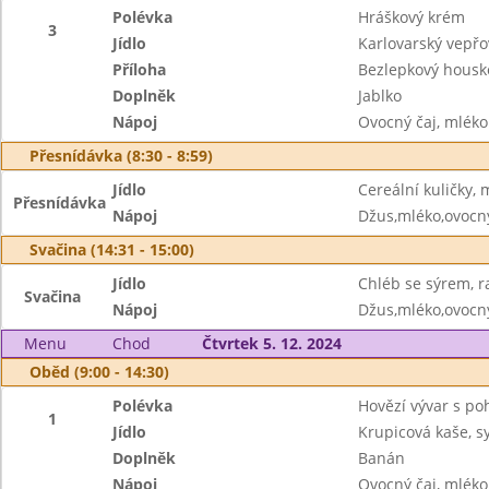
Polévka
Hráškový krém
3
Jídlo
Karlovarský vepřo
Příloha
Bezlepkový housk
Doplněk
Jablko
Nápoj
Ovocný čaj, mléko
Přesnídávka (8:30 - 8:59)
Jídlo
Cereální kuličky,
Přesnídávka
Nápoj
Džus,mléko,ovocný
Svačina (14:31 - 15:00)
Jídlo
Chléb se sýrem, r
Svačina
Nápoj
Džus,mléko,ovocný
Menu
Chod
Čtvrtek 5. 12. 2024
Oběd (9:00 - 14:30)
Polévka
Hovězí vývar s p
1
Jídlo
Krupicová kaše, 
Doplněk
Banán
Nápoj
Ovocný čaj, mléko