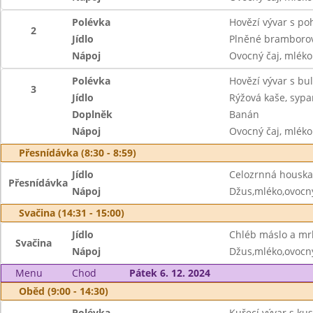
Polévka
Hovězí vývar s p
2
Jídlo
Plněné bramborov
Nápoj
Ovocný čaj, mléko
Polévka
Hovězí vývar s bu
3
Jídlo
Rýžová kaše, syp
Doplněk
Banán
Nápoj
Ovocný čaj, mléko
Přesnídávka (8:30 - 8:59)
Jídlo
Celozrnná houska
Přesnídávka
Nápoj
Džus,mléko,ovocný
Svačina (14:31 - 15:00)
Jídlo
Chléb máslo a mrk
Svačina
Nápoj
Džus,mléko,ovocný
Menu
Chod
Pátek 6. 12. 2024
Oběd (9:00 - 14:30)
Polévka
Kuřecí vývar s k