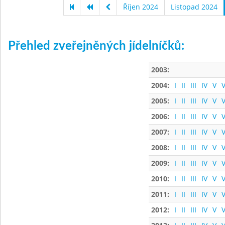
Říjen 2024
Listopad 2024
Přehled zveřejněných jídelníčků:
2003:
2004:
I
II
III
IV
V
V
2005:
I
II
III
IV
V
V
2006:
I
II
III
IV
V
V
2007:
I
II
III
IV
V
V
2008:
I
II
III
IV
V
V
2009:
I
II
III
IV
V
V
2010:
I
II
III
IV
V
V
2011:
I
II
III
IV
V
V
2012:
I
II
III
IV
V
V