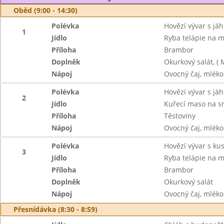
Oběd (9:00 - 14:30)
Polévka
Hovězí vývar s jáh
1
Jídlo
Ryba telápie na má
Příloha
Brambor
Doplněk
Okurkový salát, ( 
Nápoj
Ovocný čaj, mléko
Polévka
Hovězí vývar s jáh
2
Jídlo
Kuřecí maso na 
Příloha
Těstoviny
Nápoj
Ovocný čaj, mléko
Polévka
Hovězí vývar s k
3
Jídlo
Ryba telápie na má
Příloha
Brambor
Doplněk
Okurkový salát
Nápoj
Ovocný čaj, mléko
Přesnídávka (8:30 - 8:59)