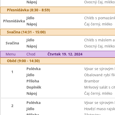
Nápoj
Ovocný čaj, mléko
Přesnídávka (8:30 - 8:59)
Jídlo
Chléb s pomazánk
Přesnídávka
Nápoj
Čaj černý, mléko
Svačina (14:31 - 15:00)
Jídlo
Chléb s máslem a
Svačina
Nápoj
Ovocný čaj, mléko
Menu
Chod
Čtvrtek 19. 12. 2024
Oběd (9:00 - 14:30)
Polévka
Vývar se sýrovým
1
Jídlo
Obalované rybí fil
Příloha
Brambor
Doplněk
Mrkvový salát s c
Nápoj
Čaj černý, mléko
Polévka
Vývar se sýrovým
2
Jídlo
Hovězí maso rajs
Příloha
Těstoviny