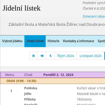
Poslední sync
Jídelní lístek
Čtvrtek 6.8.20
Omezení obje
Základní škola a Mateřská škola Ždírec nad Doubravo
Vybrat jídelnu
Jídelní lístek
Historie
Kontakty a informace
Spot
Říjen 2024
Listopad 2024
Menu
Chod
Pondělí 2. 12. 2024
Oběd (9:00 - 14:30)
Polévka
Kuřecí vývar s hr
1
Jídlo
Masové koule v r
Příloha
Těstoviny
Doplněk
Mandarinka