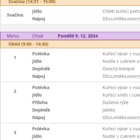
Svačina (14:31 - 15:00)
Jídlo
Chléb kuřecí pom
Svačina
Nápoj
Džus,mléko,ovocný
Menu
Chod
Pondělí 9. 12. 2024
Oběd (9:00 - 14:30)
Polévka
Kuřecí vývar s nu
1
Jídlo
Nudle s cukrem a
Doplněk
Ovocný kompot
Nápoj
Džus,mléko,ovocný
Polévka
Kuřecí vývar s nu
2
Jídlo
Kuřecí směs ( cuke
Příloha
Dušená rýže
Doplněk
Jablko
Nápoj
Džus,mléko,ovocný
Polévka
Kuřecí vývar s nu
3
Jídlo
Nudle s cukrem a