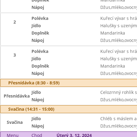
Nápoj
Džus,mléko,ovocný
Polévka
Kuřecí vývar s hr
2
Jídlo
Halušky s uzeným
Doplněk
Mandarinka
Nápoj
Džus,mléko,ovocný
Polévka
Kuřecí vývar s hr
3
Jídlo
Halušky s uzeným
Doplněk
Mandarinka
Nápoj
Džus,mléko,ovocný
Přesnídávka (8:30 - 8:59)
Jídlo
Celozrnný rohlík 
Přesnídávka
Nápoj
Džus,mléko,ovocný
Svačina (14:31 - 15:00)
Jídlo
Chléb s máslem 
Svačina
Nápoj
Džus,mléko,ovocný
Menu
Chod
Úterý 3. 12. 2024