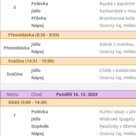
Polévka
Rajská s kapáním 
3
Jídlo
Karbanátek s mas
Příloha
Bramborová kaše
Nápoj
Ovocný čaj, mléko
Přesnídávka (8:30 - 8:59)
Jídlo
Rohlík s nutellou,
Přesnídávka
Nápoj
Ovocný čaj, mléko
Svačina (14:31 - 15:00)
Jídlo
Chléb s balkánsko
Svačina
Nápoj
Ovocný čaj, mléko
Menu
Chod
Pondělí 16. 12. 2024
Oběd (9:00 - 14:30)
Polévka
Kuřecí vývar s jáh
1
Jídlo
Milánské špagety
Doplněk
Palačinky s džem
Nápoj
Ovocný čaj, mléko