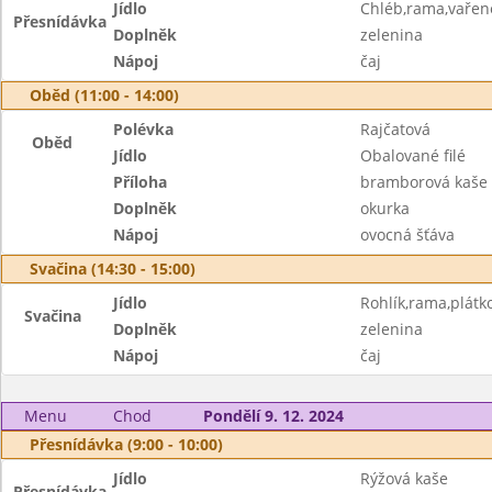
Jídlo
Chléb,rama,vařen
Přesnídávka
Doplněk
zelenina
Nápoj
čaj
Oběd (11:00 - 14:00)
Polévka
Rajčatová
Oběd
Jídlo
Obalované filé
Příloha
bramborová kaše
Doplněk
okurka
Nápoj
ovocná šťáva
Svačina (14:30 - 15:00)
Jídlo
Rohlík,rama,plátk
Svačina
Doplněk
zelenina
Nápoj
čaj
Menu
Chod
Pondělí 9. 12. 2024
Přesnídávka (9:00 - 10:00)
Jídlo
Rýžová kaše
Přesnídávka