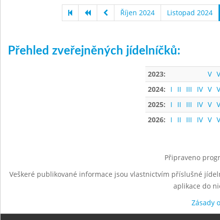
Říjen 2024
Listopad 2024
Přehled zveřejněných jídelníčků:
2023:
V
V
2024:
I
II
III
IV
V
V
2025:
I
II
III
IV
V
V
2026:
I
II
III
IV
V
V
Připraveno progr
Veškeré publikované informace jsou vlastnictvím příslušné jídel
aplikace do n
Zásady 