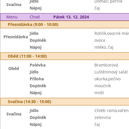
Jídlo
Domácí perník
Svačina
Nápoj
čaj
Menu
Chod
Pátek 13. 12. 2024
Přesnídávka (9:00 - 10:00)
Jídlo
Rohlík,ovocné má
Přesnídávka
Doplněk
ovoce
Nápoj
mléko, čaj
Oběd (11:00 - 14:00)
Polévka
Bramborová
Oběd
Jídlo
Luštěninový salát
Příloha
okurka,pečivo
Doplněk
moučník
Nápoj
mošt
Svačina (14:30 - 15:00)
Jídlo
Chléb rama,vařen
Svačina
Doplněk
zelenina
Nápoj
čaj