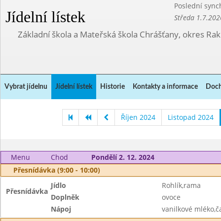
Poslední sync
Jídelní lístek
Středa 1.7.202
Základní škola a Mateřská škola Chrášťany, okres Ra
Vybrat jídelnu
Jídelní lístek
Historie
Kontakty a informace
Doch
Říjen 2024
Listopad 2024
Menu
Chod
Pondělí 2. 12. 2024
Přesnídávka (9:00 - 10:00)
Jídlo
Rohlík,rama
Přesnídávka
Doplněk
ovoce
Nápoj
vanilkové mléko,č