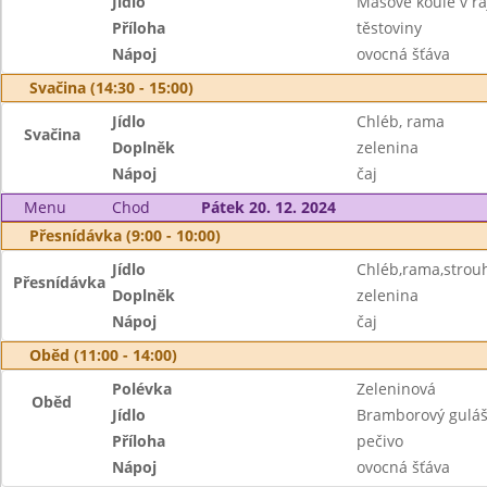
Jídlo
Masové koule v r
Příloha
těstoviny
Nápoj
ovocná šťáva
Svačina (14:30 - 15:00)
Jídlo
Chléb, rama
Svačina
Doplněk
zelenina
Nápoj
čaj
Menu
Chod
Pátek 20. 12. 2024
Přesnídávka (9:00 - 10:00)
Jídlo
Chléb,rama,strou
Přesnídávka
Doplněk
zelenina
Nápoj
čaj
Oběd (11:00 - 14:00)
Polévka
Zeleninová
Oběd
Jídlo
Bramborový guláš
Příloha
pečivo
Nápoj
ovocná šťáva