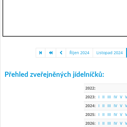
Říjen 2024
Listopad 2024
Přehled zveřejněných jídelníčků:
2022:
2023:
I
II
III
IV
V
V
2024:
I
II
III
IV
V
V
2025:
I
II
III
IV
V
V
2026:
I
II
III
IV
V
V