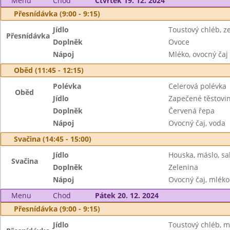
Menu
Chod
Čtvrtek 19. 12. 2024
Přesnídávka (9:00 - 9:15)
Jídlo
Toustový chléb, 
Přesnídávka
Doplněk
Ovoce
Nápoj
Mléko, ovocný čaj
Oběd (11:45 - 12:15)
Polévka
Celerová polévka
Oběd
Jídlo
Zapečené těstovi
Doplněk
Červená řepa
Nápoj
Ovocný čaj, voda
Svačina (14:45 - 15:00)
Jídlo
Houska, máslo, s
Svačina
Doplněk
Zelenina
Nápoj
Ovocný čaj, mléko
Menu
Chod
Pátek 20. 12. 2024
Přesnídávka (9:00 - 9:15)
Jídlo
Toustový chléb, má