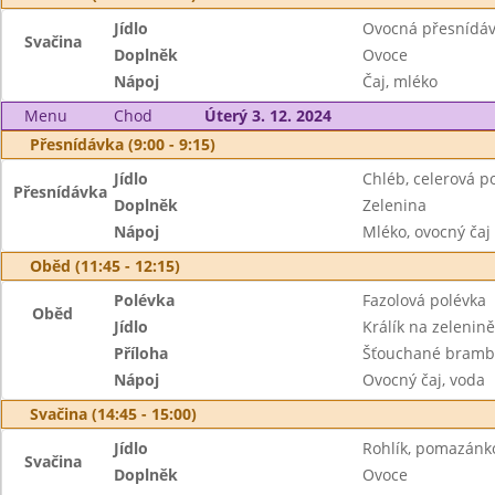
Jídlo
Ovocná přesnídávk
Svačina
Doplněk
Ovoce
Nápoj
Čaj, mléko
Menu
Chod
Úterý 3. 12. 2024
Přesnídávka (9:00 - 9:15)
Jídlo
Chléb, celerová 
Přesnídávka
Doplněk
Zelenina
Nápoj
Mléko, ovocný čaj
Oběd (11:45 - 12:15)
Polévka
Fazolová polévka
Oběd
Jídlo
Králík na zelenině
Příloha
Šťouchané bramb
Nápoj
Ovocný čaj, voda
Svačina (14:45 - 15:00)
Jídlo
Rohlík, pomazánk
Svačina
Doplněk
Ovoce