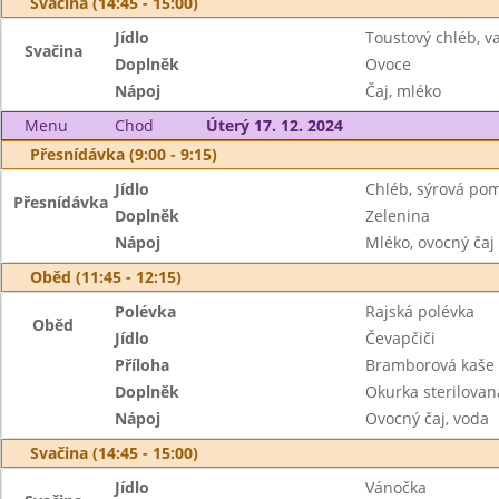
Svačina (14:45 - 15:00)
Jídlo
Toustový chléb, 
Svačina
Doplněk
Ovoce
Nápoj
Čaj, mléko
Menu
Chod
Úterý 17. 12. 2024
Přesnídávka (9:00 - 9:15)
Jídlo
Chléb, sýrová po
Přesnídávka
Doplněk
Zelenina
Nápoj
Mléko, ovocný čaj
Oběd (11:45 - 12:15)
Polévka
Rajská polévka
Oběd
Jídlo
Čevapčiči
Příloha
Bramborová kaše
Doplněk
Okurka sterilovan
Nápoj
Ovocný čaj, voda
Svačina (14:45 - 15:00)
Jídlo
Vánočka