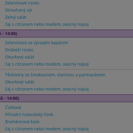
Zeleninové rizoto
Strouhaný sýr
Zelný salát
čaj s citronem nebo medem, ovocný nápoj
 - 14:00)
Zeleninová se sýrovým kapáním
Drůbeží rizoto
Okurkový salát
čaj s citronem nebo medem, ovocný nápoj
Těstoviny se šmakounem, slaninou a parmazánem
Okurkový salát
čaj s citronem nebo medem, ovocný nápoj
5 - 14:00)
Čočková
Přírodní holandský řízek
Bramborová kaše
čaj s citronem nebo medem, ovocný nápoj