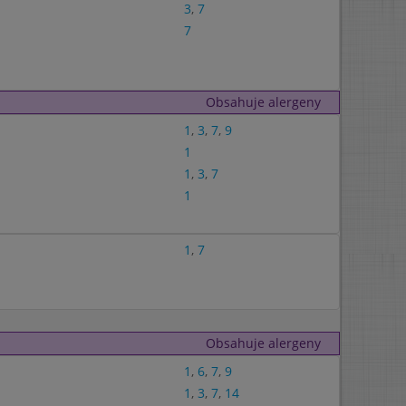
3
,
7
7
Obsahuje alergeny
1
,
3
,
7
,
9
1
1
,
3
,
7
1
1
,
7
Obsahuje alergeny
1
,
6
,
7
,
9
1
,
3
,
7
,
14