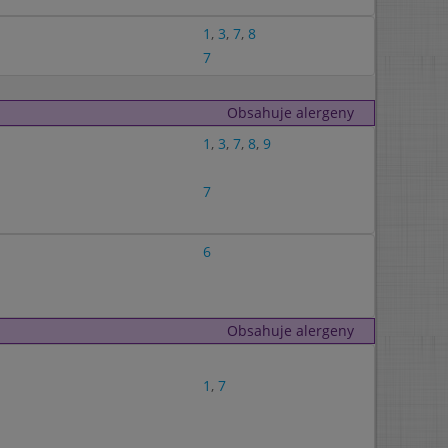
1
,
3
,
7
,
8
7
Obsahuje alergeny
1
,
3
,
7
,
8
,
9
7
6
Obsahuje alergeny
1
,
7