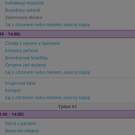
Květákový mozeček
Brambory vařené
Zeleninová obloha
čaj s citronem nebo medem, ovocný nápoj
45 - 14:00)
Čínská s vejcem a špeclemi
Krkovice pečená
Bramborové knedlíky
Červene zelí dušené
čaj s citronem nebo medem, ovocný nápoj
Krupicová kaše
Kompot
čaj s citronem nebo medem, ovocný nápoj
Týden 51
1:45 - 14:00)
Zelná s párkem
Bavorská sekaná