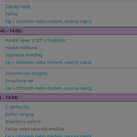
Šopský salát
Pečivo
čaj s citronem nebo medem, ovocný nápoj
45 - 14:00)
Hovězí vývar s rýží a hráškem
Hovězí-svíčková
Houskové knedlíky
čaj s citronem nebo medem, ovocný nápoj
Florentínské špagety
Strouhaný sýr
čaj s citronem nebo medem, ovocný nápoj
5 - 14:00)
Z rybího file
Kuřecí stripsy
Brambory vařené
Kečup nebo tatarská omáčka
čaj s citronem nebo medem, ovocný nápoj