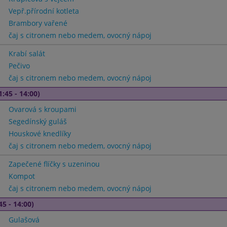
Vepř.přírodní kotleta
Brambory vařené
čaj s citronem nebo medem, ovocný nápoj
Krabí salát
Pečivo
čaj s citronem nebo medem, ovocný nápoj
1:45 - 14:00)
Ovarová s kroupami
Segedínský guláš
Houskové knedlíky
čaj s citronem nebo medem, ovocný nápoj
Zapečené flíčky s uzeninou
Kompot
čaj s citronem nebo medem, ovocný nápoj
45 - 14:00)
Gulašová