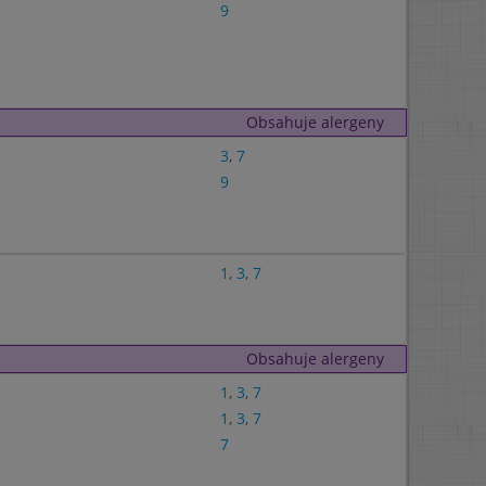
9
Obsahuje alergeny
3
,
7
9
1
,
3
,
7
Obsahuje alergeny
1
,
3
,
7
1
,
3
,
7
7