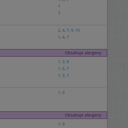
1
7
2
,
4
,
7
,
9
,
10
1
,
4
,
7
Obsahuje alergeny
1
,
3
,
9
1
,
6
,
7
1
,
3
,
7
1
,
9
Obsahuje alergeny
1
,
9