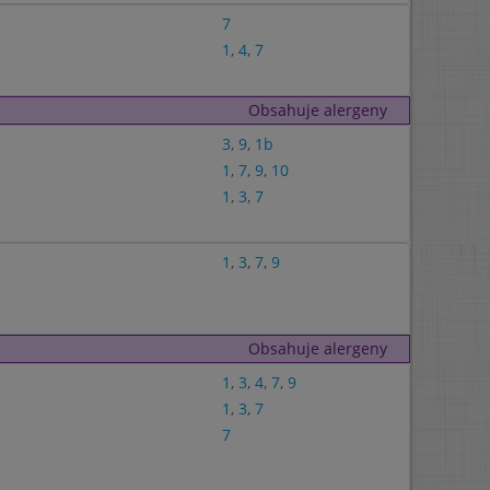
7
1
,
4
,
7
Obsahuje alergeny
3
,
9
,
1b
1
,
7
,
9
,
10
1
,
3
,
7
1
,
3
,
7
,
9
Obsahuje alergeny
1
,
3
,
4
,
7
,
9
1
,
3
,
7
7