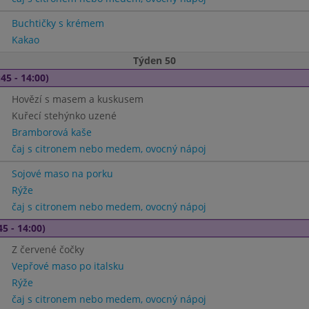
Buchtičky s krémem
Kakao
Týden 50
45 - 14:00)
Hovězí s masem a kuskusem
Kuřecí stehýnko uzené
Bramborová kaše
čaj s citronem nebo medem, ovocný nápoj
Sojové maso na porku
Rýže
čaj s citronem nebo medem, ovocný nápoj
45 - 14:00)
Z červené čočky
Vepřové maso po italsku
Rýže
čaj s citronem nebo medem, ovocný nápoj