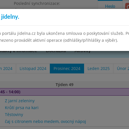
Poslední synchronizace:
Heslo
Úterý 12.5.2026 8:35
jídelny.
 portálu jidelna.cz byla ukončena smlouva o poskytování služeb. 
ezeno provádět aktivní operace (odhlášky/přihlášky a výběr).
takty a informace
Docházka
Aktivity
en 2024
Listopad 2024
Prosinec 2024
Leden 2025
Únor 
Týden 49
45 - 14:00)
Z jarní zeleniny
Krůtí prsa na kari
Těstoviny
čaj s citronem nebo medem, ovocný nápoj