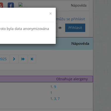
Nápověda
Close
×
Nemůžu se přihlásit
Proto byla data anonymizována
Nápověda
2025
Obsahuje alergeny
1
,
9
1
1
,
3
,
7