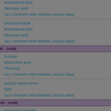
Bramborová kaše
Okurkový salát
čaj s citronem nebo medem, ovocný nápoj
Smažený květák
Bramborová kaše
Okurkový salát
čaj s citronem nebo medem, ovocný nápoj
45 - 14:00)
Kulajda
Maminčino kuře
Těstoviny
čaj s citronem nebo medem, ovocný nápoj
Asijská sojová pánev
Rýže
čaj s citronem nebo medem, ovocný nápoj
45 - 14:00)
Krupicová s vejcem