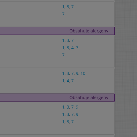
1
,
3
,
7
7
Obsahuje alergeny
1
,
3
,
7
1
,
3
,
4
,
7
7
1
,
3
,
7
,
9
,
10
1
,
4
,
7
Obsahuje alergeny
1
,
3
,
7
,
9
1
,
3
,
7
,
9
1
,
3
,
7