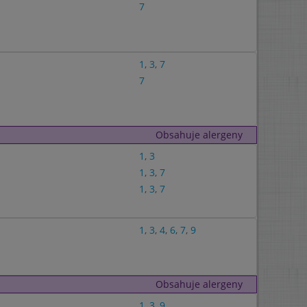
7
1
,
3
,
7
7
Obsahuje alergeny
1
,
3
1
,
3
,
7
1
,
3
,
7
1
,
3
,
4
,
6
,
7
,
9
Obsahuje alergeny
1
,
3
,
9