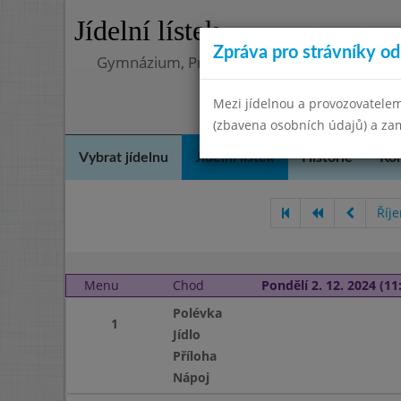
Jídelní lístek
Zpráva pro strávníky od 
Gymnázium, Praha 4, Budějovická 680
Mezi jídelnou a provozovatelem
(zbavena osobních údajů) a zam
Vybrat jídelnu
Jídelní lístek
Historie
Kon
Říj
Menu
Chod
Pondělí 2. 12. 2024 (11:
Polévka
1
Jídlo
Příloha
Nápoj