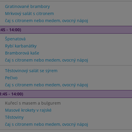
Gratinované brambory
Mrkvový salát s citronem
čaj s citronem nebo medem, ovocný nápoj
45 - 14:00)
Špenatová
Rybí karbanátky
Bramborová kaše
čaj s citronem nebo medem, ovocný nápoj
Těstovinový salát se sýrem
Pečivo
čaj s citronem nebo medem, ovocný nápoj
1:45 - 14:00)
Kuřecí s masem a bulgurem
Masové krokety v rajské
Těstoviny
čaj s citronem nebo medem, ovocný nápoj