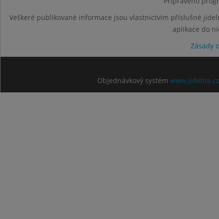
Připraveno progr
Veškeré publikované informace jsou vlastnictvím příslušné jídel
aplikace do n
Zásady 
Objednávkový systém
www.jidelna.c