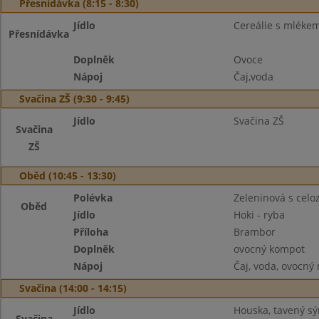
Přesnídávka (8:15 - 8:30)
Jídlo
Cereálie s mléke
Přesnídávka
Doplněk
Ovoce
Nápoj
Čaj,voda
Svačina ZŠ (9:30 - 9:45)
Jídlo
Svačina ZŠ
Svačina
ZŠ
Oběd (10:45 - 13:30)
Polévka
Zeleninová s cel
Oběd
Jídlo
Hoki - ryba
Příloha
Brambor
Doplněk
ovocný kompot
Nápoj
Čaj, voda, ovocný
Svačina (14:00 - 14:15)
Jídlo
Houska, tavený sý
Svačina