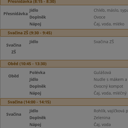
Přesnídávka (8:15 - 8:30)
Jídlo
Chléb, máslo, syp
Přesnídávka
Doplněk
Ovoce
Nápoj
Čaj, voda, mléko
Svačina ZŠ (9:30 - 9:45)
Jídlo
Svačina ZŠ
Svačina
ZŠ
Oběd (10:45 - 13:30)
Polévka
Gulášová
Oběd
Jídlo
Nudle s mákem a
Doplněk
Ovocný kompot
Nápoj
Čaj, voda, mléčný
Svačina (14:00 - 14:15)
Jídlo
Rohlík, vajíčková
Svačina
Doplněk
Zelenina
Nápoj
Čaj, voda