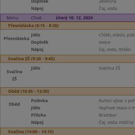
Doplněk
Zelenina
Nápoj
Čaj, voda
Menu
Chod
Úterý 10. 12. 2024
Přesnídávka (8:15 - 8:30)
Jídlo
Chléb, máslo, plát
Přesnídávka
Doplněk
ovoce
Nápoj
čaj, voda, mléko
Svačina ZŠ (9:30 - 9:45)
Jídlo
Svačina ZŠ
Svačina
ZŠ
Oběd (10:45 - 13:30)
Polévka
Kuřecí vývar s p
Oběd
Jídlo
Vepřové maso v m
Příloha
Brambor
Nápoj
Čaj, voda, mléčný
Svačina (14:00 - 14:15)