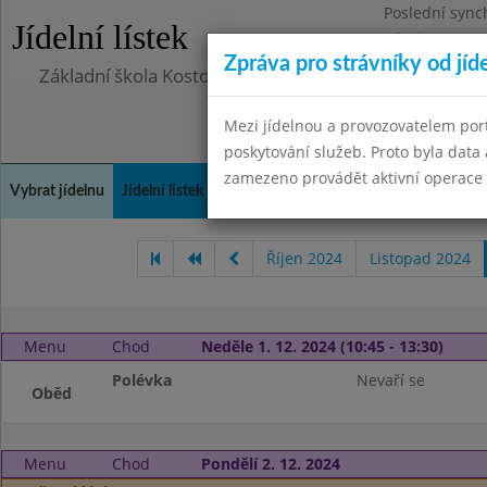
Poslední sync
Jídelní lístek
Pátek 29.8.20
Zpráva pro strávníky od jíd
Základní škola Kostomlaty nad Labem, příspěvková o
Mezi jídelnou a provozovatelem por
poskytování služeb. Proto byla dat
zamezeno provádět aktivní operace (
Vybrat jídelnu
Jídelní lístek
Historie
Kontakty a informace
Doch
Říjen 2024
Listopad 2024
Menu
Chod
Neděle 1. 12. 2024 (10:45 - 13:30)
Polévka
Nevaří se
Oběd
Menu
Chod
Pondělí 2. 12. 2024