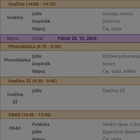
Svačina (14:00 - 14:15)
Jídlo
Houska, máslo
Svačina
Doplněk
Zelenina
Nápoj
Čaj, voda
Menu
Chod
Pátek 20. 12. 2024
Přesnídávka (8:15 - 8:30)
Jídlo
Rýžovo-pohanková
Přesnídávka
Doplněk
Ovoce
Nápoj
Čaj, voda, mléko
Svačina ZŠ (9:30 - 9:45)
Jídlo
Svačina ZŠ
Svačina
ZŠ
Oběd (10:45 - 13:30)
Polévka
Hovězí vývar s d
Oběd
Jídlo
Zapečené těstovi
Nápoj
Čaj, voda