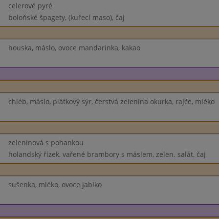
celerové pyré
boloňské špagety, (kuřecí maso), čaj
houska, máslo, ovoce mandarinka, kakao
chléb, máslo, plátkový sýr, čerstvá zelenina okurka, rajče, mléko
zeleninová s pohankou
holandský řízek, vařené brambory s máslem, zelen. salát, čaj
sušenka, mléko, ovoce jablko