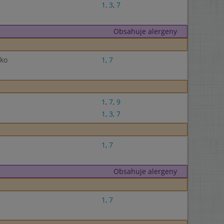
1
,
3
,
7
Obsahuje alergeny
éko
1
,
7
1
,
7
,
9
1
,
3
,
7
1
,
7
Obsahuje alergeny
1
,
7