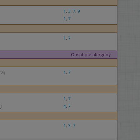
1
,
3
,
7
,
9
1
,
7
1
,
7
Obsahuje alergeny
čaj
1
,
7
1
,
7
j
4
,
7
1
,
3
,
7