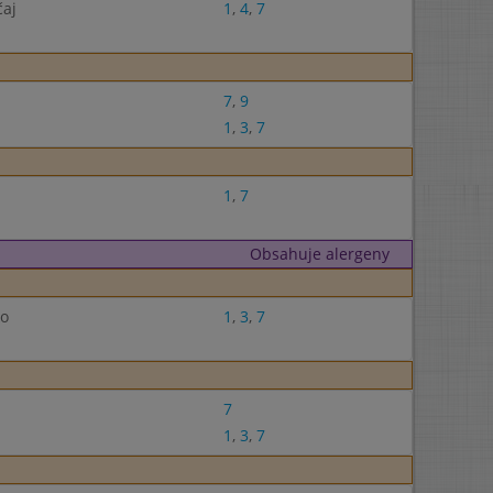
čaj
1
,
4
,
7
7
,
9
1
,
3
,
7
1
,
7
Obsahuje alergeny
ko
1
,
3
,
7
7
1
,
3
,
7