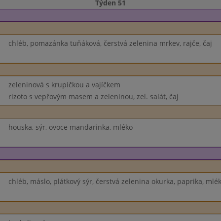
Týden 51
chléb, pomazánka tuňáková, čerstvá zelenina mrkev, rajče, čaj
zeleninová s krupičkou a vajíčkem
rizoto s vepřovým masem a zeleninou, zel. salát, čaj
houska, sýr, ovoce mandarinka, mléko
chléb, máslo, plátkový sýr, čerstvá zelenina okurka, paprika, mlé