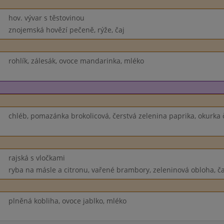
hov. vývar s těstovinou
znojemská hovězí pečeně, rýže, čaj
rohlík, zálesák, ovoce mandarinka, mléko
chléb, pomazánka brokolicová, čerstvá zelenina paprika, okurka 
rajská s vločkami
ryba na másle a citronu, vařené brambory, zeleninová obloha, ča
plněná kobliha, ovoce jablko, mléko