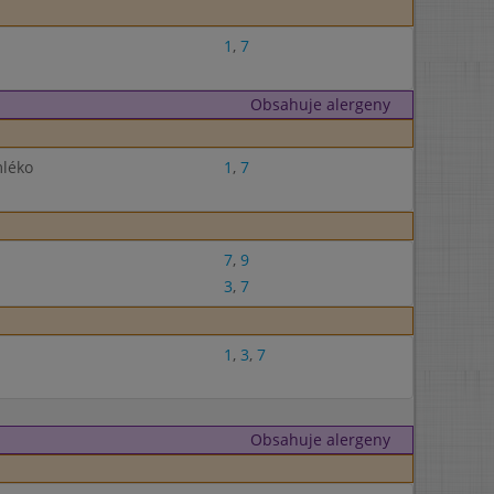
1
,
7
Obsahuje alergeny
mléko
1
,
7
7
,
9
3
,
7
1
,
3
,
7
Obsahuje alergeny