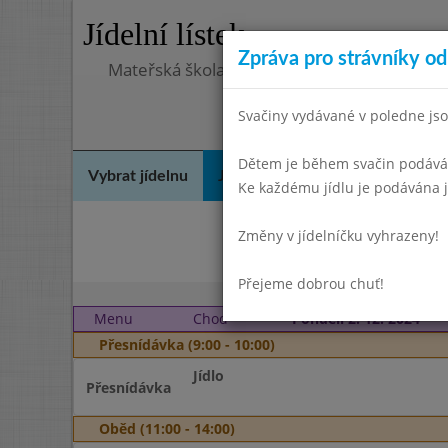
Jídelní lístek
Zpráva pro strávníky od 
Mateřská škola, Praha 10, Kodaňská 989/14
Svačiny vydávané v poledne jso
Dětem je během svačin podáváno
Vybrat jídelnu
Jídelní lístek
Historie
Kon
Ke každému jídlu je podávána j
Změny v jídelníčku vyhrazeny!
Říj
Přejeme dobrou chuť!
Menu
Chod
Pondělí 2. 12. 2024
Přesnídávka (9:00 - 10:00)
Jídlo
Přesnídávka
Oběd (11:00 - 14:00)