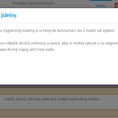
Poslední synchronizace:
Heslo
Úterý 23.6.2026 16:09
jídelny.
, příspěvková organizace
u hygienicky baleny a určeny ke konzumaci do 2 hodin od vydání.
 několik druhů zeleniny a ovoce, aby si mohly vybrat z co nejpest
takty a informace
Docházka
Aktivity
ako druhý nápoj též čistá voda.
en 2024
Listopad 2024
Prosinec 2024
Leden 2025
Únor 
Týden 49
rohlík, žervé, čerstvá zelenina mrkev, kedlubna, mléko