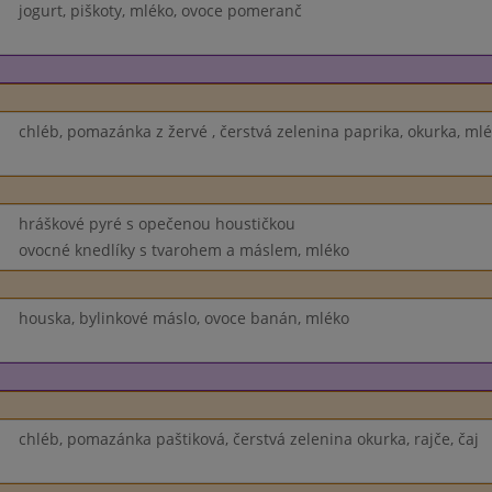
jogurt, piškoty, mléko, ovoce pomeranč
chléb, pomazánka z žervé , čerstvá zelenina paprika, okurka, ml
hráškové pyré s opečenou houstičkou
ovocné knedlíky s tvarohem a máslem, mléko
houska, bylinkové máslo, ovoce banán, mléko
chléb, pomazánka paštiková, čerstvá zelenina okurka, rajče, čaj