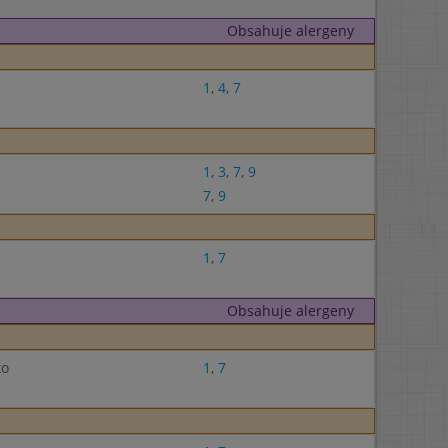
Obsahuje alergeny
1
,
4
,
7
1
,
3
,
7
,
9
7
,
9
1
,
7
Obsahuje alergeny
ko
1
,
7