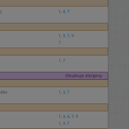
j
1
,
4
,
7
1
,
3
,
7
,
9
7
1
,
7
Obsahuje alergeny
léko
1
,
3
,
7
1
,
3
,
4
,
7
,
9
1
,
3
,
7