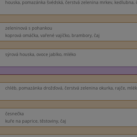
houska, pomazánka švédská, čerstvá zelenina mrkev, kedlubna, 
zeleninová s pohankou
koprová omáčka, vařené vajíčko, brambory, čaj
sýrová houska, ovoce jablko, mléko
chléb, pomazánka drožďová, čerstvá zelenina okurka, rajče, mlé
česnečka
kuře na paprice, těstoviny, čaj