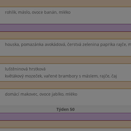
rohlík, máslo, ovoce banán, mléko
houska, pomazánka avokádová, čerstvá zelenina paprika rajče, 
luštěninová hrstková
květákový mozeček, vařené brambory s máslem, rajče, čaj
domácí makovec, ovoce jablko, mléko
Týden 50