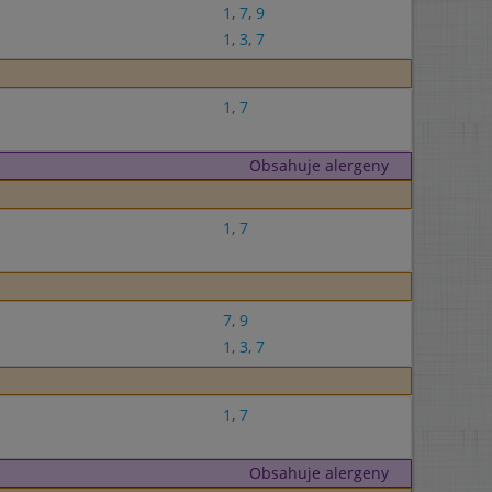
1
,
7
,
9
1
,
3
,
7
1
,
7
Obsahuje alergeny
1
,
7
7
,
9
1
,
3
,
7
1
,
7
Obsahuje alergeny