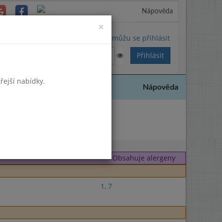
Nápověda
Close
×
Nemůžu se přihlásit
řejší nabídky.
Nápověda
2025
Obsahuje alergeny
1
,
7