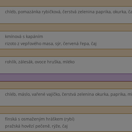
chléb, pomazánka rybičková, čerstvá zelenina paprika, okurka, ča
kmínová s kapáním
rizoto z vepřového masa, sýr, červená řepa, čaj
rohlík, zálesák, ovoce hruška, mléko
chléb, máslo, vařené vajíčko, čerstvá zelenina okurka, paprika, m
fínská s osmaženým hráškem (rybí)
pražská hovězí pečeně, rýže, čaj