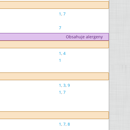
1
,
7
7
Obsahuje alergeny
1
,
4
1
1
,
3
,
9
1
,
7
1
,
7
,
8