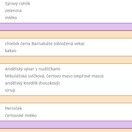
Sýrový rohlík
zelenina
mléko
chlebík čerta Barnabáše (obložená veka)
kakao
Andělský vývar s nudličkami
Mikulášská svíčková, čertovo maso (vepřové maso)
andělský knedlík (houskový)
sirup
Perníček
čertovské mléko