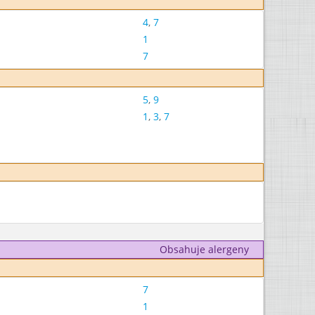
4
,
7
1
7
5
,
9
1
,
3
,
7
Obsahuje alergeny
7
1