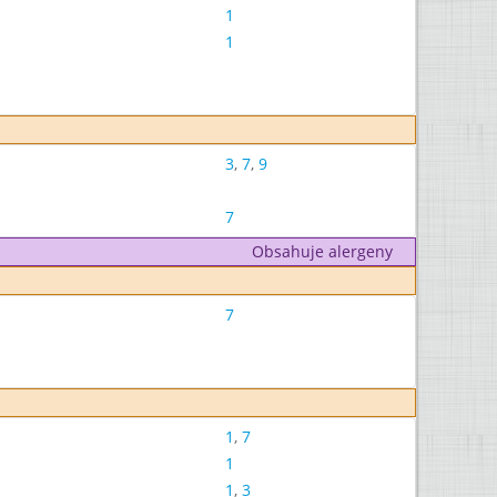
1
1
3
,
7
,
9
7
Obsahuje alergeny
7
1
,
7
1
1
,
3