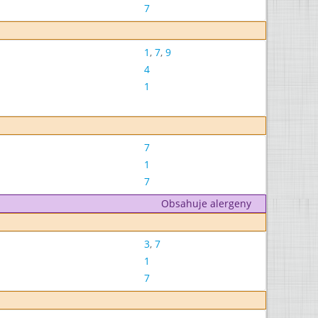
7
1
,
7
,
9
4
1
7
1
7
Obsahuje alergeny
3
,
7
1
7