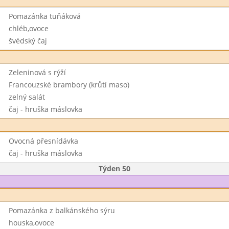
Pomazánka tuňáková
chléb,ovoce
švédský čaj
Zeleninová s rýží
Francouzské brambory (krůtí maso)
zelný salát
čaj - hruška máslovka
Ovocná přesnídávka
čaj - hruška máslovka
Týden 50
Pomazánka z balkánského sýru
houska,ovoce