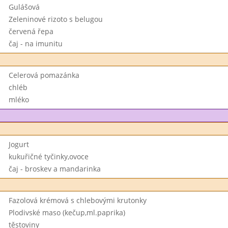
Gulášová
Zeleninové rizoto s belugou
červená řepa
čaj - na imunitu
Celerová pomazánka
chléb
mléko
Jogurt
kukuřičné tyčinky,ovoce
čaj - broskev a mandarinka
Fazolová krémová s chlebovými krutonky
Plodivské maso (kečup,ml.paprika)
těstoviny