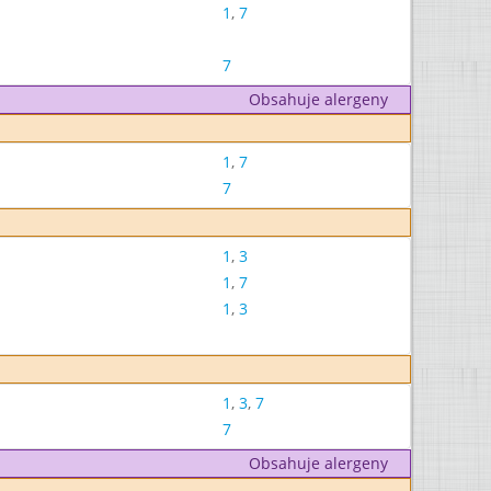
1
,
7
7
Obsahuje alergeny
1
,
7
7
1
,
3
1
,
7
1
,
3
1
,
3
,
7
7
Obsahuje alergeny