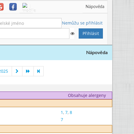
Nápověda
Nemůžu se přihlásit
Nápověda
2025
Obsahuje alergeny
1
,
7
,
8
7