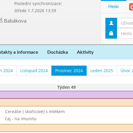
Poslední synchronizace:
Heslo
Středa 1.7.2026 13:59
MŠ Babákova
takty a informace
Docházka
Aktivity
en 2024
Listopad 2024
Prosinec 2024
Leden 2025
Únor 
Týden 49
Cereálie ( skořicové) s mlékem
čaj - na imunitu