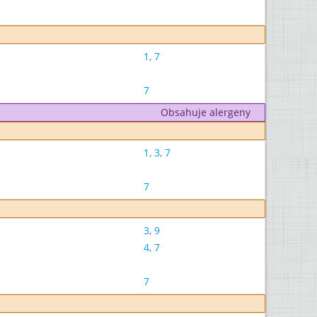
1
,
7
7
Obsahuje alergeny
1
,
3
,
7
7
3
,
9
4
,
7
7