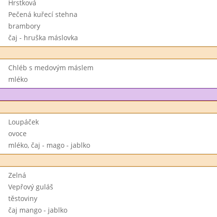
Hrstková
Pečená kuřecí stehna
brambory
čaj - hruška máslovka
Chléb s medovým máslem
mléko
Loupáček
ovoce
mléko, čaj - mago - jablko
Zelná
Vepřový guláš
těstoviny
čaj mango - jablko