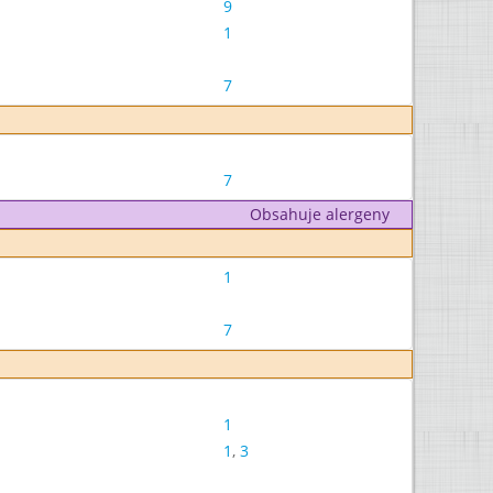
9
1
7
7
Obsahuje alergeny
1
7
1
1
,
3