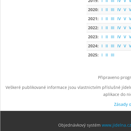
2019:
I
II
III
IV
V
V
2020:
I
II
III
IV
V
V
2021:
I
II
III
IV
V
V
2022:
I
II
III
IV
V
V
2023:
I
II
III
IV
V
V
2024:
I
II
III
IV
V
V
2025:
I
II
III
Připraveno progr
Veškeré publikované informace jsou vlastnictvím příslušné jídel
aplikace do n
Zásady 
Objednávkový systém
www.jidelna.c