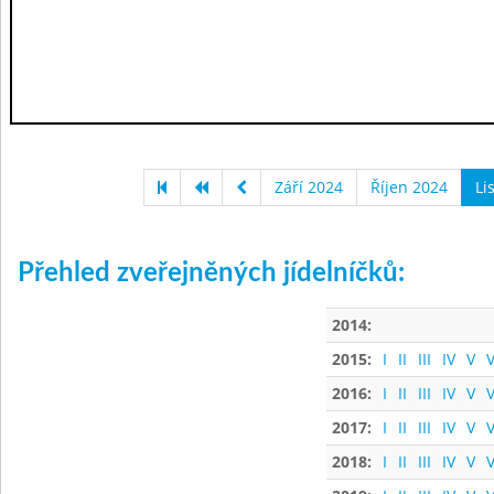
Září 2024
Říjen 2024
Li
Přehled zveřejněných jídelníčků:
2014:
2015:
I
II
III
IV
V
V
2016:
I
II
III
IV
V
V
2017:
I
II
III
IV
V
V
2018:
I
II
III
IV
V
V