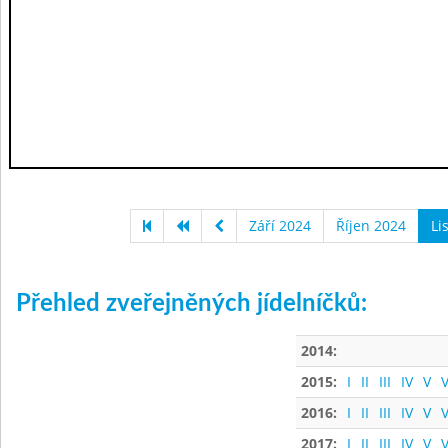
Září 2024
Říjen 2024
Li
Přehled zveřejněných jídelníčků:
2014:
2015:
I
II
III
IV
V
V
2016:
I
II
III
IV
V
V
2017:
I
II
III
IV
V
V