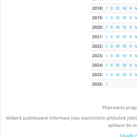
2018:
I
II
III
IV
V
V
2019:
I
II
III
IV
V
V
2020:
I
II
III
IV
V
V
2021:
I
II
III
IV
V
V
2022:
I
II
III
IV
V
V
2023:
I
II
III
IV
V
V
2024:
I
II
III
IV
V
V
2025:
I
II
III
IV
V
V
2026:
I
Připraveno progr
Veškeré publikované informace jsou vlastnictvím příslušné jídel
aplikace do n
Zásady 