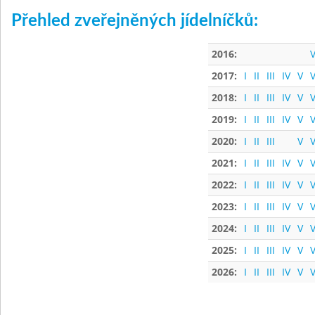
Přehled zveřejněných jídelníčků:
2016:
V
2017:
I
II
III
IV
V
V
2018:
I
II
III
IV
V
V
2019:
I
II
III
IV
V
V
2020:
I
II
III
V
V
2021:
I
II
III
IV
V
V
2022:
I
II
III
IV
V
V
2023:
I
II
III
IV
V
V
2024:
I
II
III
IV
V
V
2025:
I
II
III
IV
V
V
2026:
I
II
III
IV
V
V