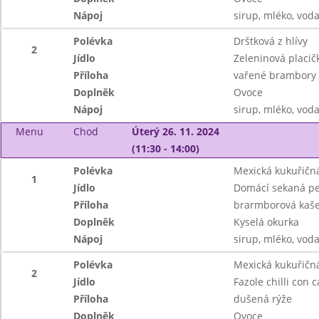
Nápoj
sirup, mléko, vod
Polévka
Drštková z hlívy
2
Jídlo
Zeleninová placič
Příloha
vařené brambory
Doplněk
Ovoce
Nápoj
sirup, mléko, vod
Menu
Chod
Úterý 26. 11. 2024
(11:30 - 14:00)
Polévka
Mexická kukuřičn
1
Jídlo
Domácí sekaná p
Příloha
brarmborová kaš
Doplněk
Kyselá okurka
Nápoj
sirup, mléko, vod
Polévka
Mexická kukuřičn
2
Jídlo
Fazole chilli con 
Příloha
dušená rýže
Doplněk
Ovoce