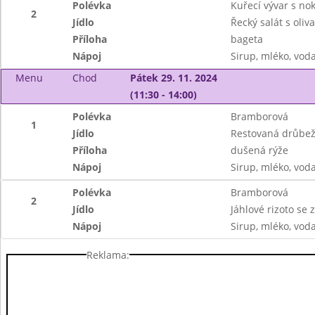
Polévka
Kuřecí vývar s no
2
Jídlo
Řecký salát s oliv
Příloha
bageta
Nápoj
Sirup, mléko, vod
Menu
Chod
Pátek 29. 11. 2024
(11:30 - 14:00)
Polévka
Bramborová
1
Jídlo
Restovaná drůbeží
Příloha
dušená rýže
Nápoj
Sirup, mléko, vod
Polévka
Bramborová
2
Jídlo
Jáhlové rizoto se
Nápoj
Sirup, mléko, vod
Reklama: