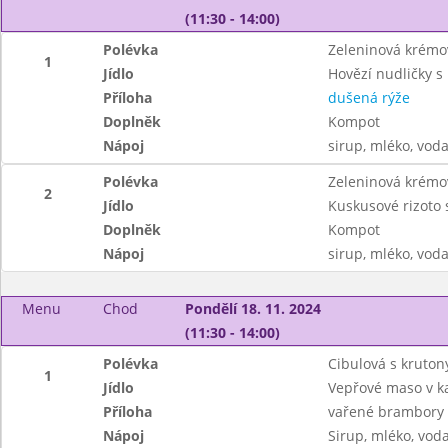
(11:30 - 14:00)
Polévka
Zeleninová krémo
1
Jídlo
Hovězí nudličky s
Příloha
dušená rýže
Doplněk
Kompot
Nápoj
sirup, mléko, vod
Polévka
Zeleninová krémo
2
Jídlo
Kuskusové rizoto 
Doplněk
Kompot
Nápoj
sirup, mléko, vod
Menu
Chod
Pondělí 18. 11. 2024
(11:30 - 14:00)
Polévka
Cibulová s kruton
1
Jídlo
Vepřové maso v k
Příloha
vařené brambory
Nápoj
Sirup, mléko, vod