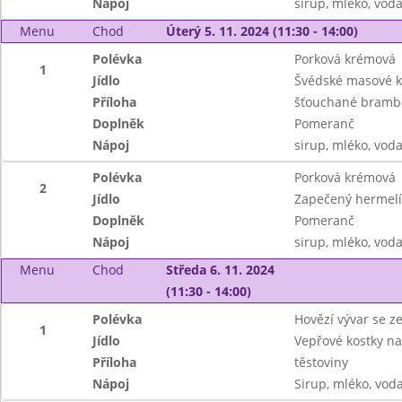
Nápoj
sirup, mléko, vod
Menu
Chod
Úterý 5. 11. 2024 (11:30 - 14:00)
Polévka
Porková krémová
1
Jídlo
Švédské masové ku
Příloha
šťouchané bramb
Doplněk
Pomeranč
Nápoj
sirup, mléko, vod
Polévka
Porková krémová
2
Jídlo
Zapečený hermelín
Doplněk
Pomeranč
Nápoj
sirup, mléko, vod
Menu
Chod
Středa 6. 11. 2024
(11:30 - 14:00)
Polévka
Hovězí vývar se z
1
Jídlo
Vepřové kostky na
Příloha
těstoviny
Nápoj
Sirup, mléko, vod