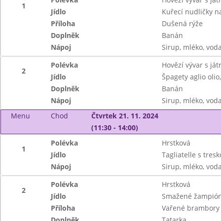
1
Jídlo
Kuřecí nudličky 
Příloha
Dušená rýže
Doplněk
Banán
Nápoj
Sirup, mléko, vod
Polévka
Hovězí vývar s já
2
Jídlo
Špagety aglio oli
Doplněk
Banán
Nápoj
Sirup, mléko, vod
Menu
Chod
Čtvrtek 21. 11. 2024
(11:30 - 14:00)
Polévka
Hrstková
1
Jídlo
Tagliatelle s tres
Nápoj
Sirup, mléko, vod
Polévka
Hrstková
2
Jídlo
Smažené žampió
Příloha
Vařené brambory
Doplněk
Tatarka