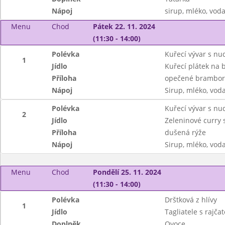
Nápoj
sirup, mléko, vod
Menu
Chod
Pátek 22. 11. 2024
(11:30 - 14:00)
Polévka
Kuřecí vývar s nu
1
Jídlo
Kuřecí plátek na 
Příloha
opečené brambory
Nápoj
Sirup, mléko, vod
Polévka
Kuřecí vývar s nu
2
Jídlo
Zeleninové curry
Příloha
dušená rýže
Nápoj
Sirup, mléko, vod
Menu
Chod
Pondělí 25. 11. 2024
(11:30 - 14:00)
Polévka
Drštková z hlívy
1
Jídlo
Tagliatele s rajč
Doplněk
Ovoce