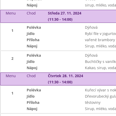
Nápoj
sirup, mléko, vod
Menu
Chod
Středa 27. 11. 2024
(11:30 - 14:00)
Polévka
Dýňová
1
Jídlo
Rybí file v jogurt
Příloha
vařené brambory
Nápoj
Sirup, mléko, vod
Polévka
Dýňová
2
Jídlo
Buchtičky s vani
Nápoj
Kakao, sirup, vod
Menu
Chod
Čtvrtek 28. 11. 2024
(11:30 - 14:00)
Polévka
Kuřecí vývar s no
1
Jídlo
Dřevorubecký gulá
Příloha
těstoviny
Nápoj
Sirup, mléko, vod