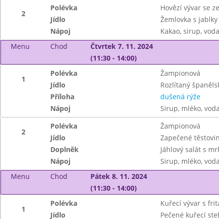
Polévka
Hovězí vývar se z
2
Jídlo
Žemlovka s jablky
Nápoj
Kakao, sirup, vod
Menu
Chod
Čtvrtek 7. 11. 2024
(11:30 - 14:00)
Polévka
Žampionová
1
Jídlo
Rozlítaný španěls
Příloha
dušená rýže
Nápoj
Sirup, mléko, vod
Polévka
Žampionová
2
Jídlo
Zapečené těstovin
Doplněk
Jáhlový salát s mr
Nápoj
Sirup, mléko, vod
Menu
Chod
Pátek 8. 11. 2024
(11:30 - 14:00)
Polévka
Kuřecí vývar s fr
1
Jídlo
Pečené kuřecí st