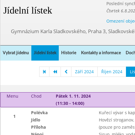
Poslední sync
Jídelní lístek
Čtvrtek 6.8.20
Omezení obje
Gymnázium Karla Sladkovského, Praha 3, Sladkovské
Vybrat jídelnu
Jídelní lístek
Historie
Kontakty a informace
Doch
Září 2024
Říjen 2024
Li
Menu
Chod
Pátek 1. 11. 2024
(11:30 - 14:00)
Polévka
Kuřecí vývar s ka
1
Jídlo
Hovězí stroganov,
Příloha
(pouze pro zaměs
Nápoj
Sirup, mléko, vod