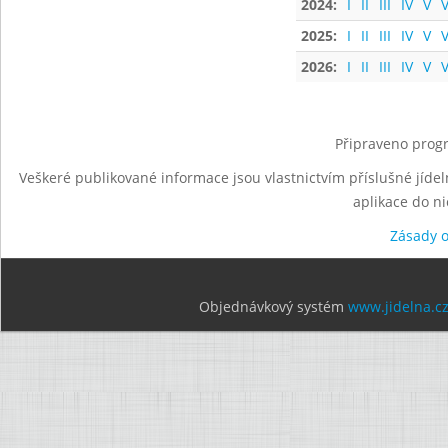
2024:
I
II
III
IV
V
V
2025:
I
II
III
IV
V
V
2026:
I
II
III
IV
V
V
Připraveno progr
Veškeré publikované informace jsou vlastnictvím příslušné jídel
aplikace do n
Zásady 
Objednávkový systém
www.jidelna.c