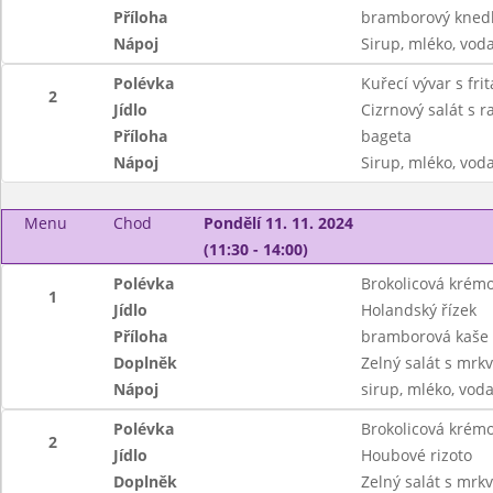
Příloha
bramborový knedlí
Nápoj
Sirup, mléko, vod
Polévka
Kuřecí vývar s fr
2
Jídlo
Cizrnový salát s 
Příloha
bageta
Nápoj
Sirup, mléko, vod
Menu
Chod
Pondělí 11. 11. 2024
(11:30 - 14:00)
Polévka
Brokolicová krémo
1
Jídlo
Holandský řízek
Příloha
bramborová kaše
Doplněk
Zelný salát s mrkv
Nápoj
sirup, mléko, vod
Polévka
Brokolicová krémo
2
Jídlo
Houbové rizoto
Doplněk
Zelný salát s mrkv