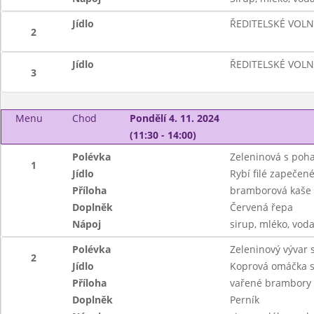
Jídlo
ŘEDITELSKÉ VOL
2
Jídlo
ŘEDITELSKÉ VOL
3
Menu
Chod
Pondělí 4. 11. 2024
(11:30 - 14:00)
Polévka
Zeleninová s poh
1
Jídlo
Rybí filé zapečené
Příloha
bramborová kaše
Doplněk
Červená řepa
Nápoj
sirup, mléko, vod
Polévka
Zeleninový vývar
2
Jídlo
Koprová omáčka s
Příloha
vařené brambory
Doplněk
Perník