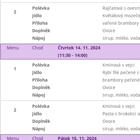
Polévka
Rajčatová s ovesn
2
Jídlo
Květákový mozeč
Příloha
vařené brambory
Doplněk
Ovoce
Nápoj
sirup, mléko, vod
Menu
Chod
Čtvrtek 14. 11. 2024
(11:30 - 14:00)
Polévka
Kmínová s vejci
1
Jídlo
Rybí filé pečené s
Příloha
brambory pečené 
Doplněk
Ovoce
Nápoj
sirup, mléko, vod
Polévka
Kmínová s vejci
2
Jídlo
Pasta s brokolicí
Doplněk
Ovoce
Nápoj
sirup, mléko, vod
Menu
Chod
Pátek 15. 11. 2024