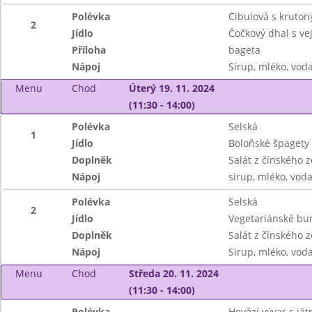
Polévka
Cibulová s kruton
2
Jídlo
Čočkový dhal s v
Příloha
bageta
Nápoj
Sirup, mléko, vod
Menu
Chod
Úterý 19. 11. 2024
(11:30 - 14:00)
Polévka
Selská
1
Jídlo
Boloňské špagety
Doplněk
Salát z čínského z
Nápoj
sirup, mléko, vod
Polévka
Selská
2
Jídlo
Vegetariánské bur
Doplněk
Salát z čínského z
Nápoj
Sirup, mléko, vod
Menu
Chod
Středa 20. 11. 2024
(11:30 - 14:00)
Polévka
Hovězí vývar s já