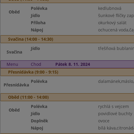
Polévka
kedlubnová
Oběd
Jídlo
šunkové flíčky za
Příloha
okurkový salát
Nápoj
ochucená voda,ča
Svačina (14:00 - 14:30)
Jídlo
třešňová bublani
Svačina
Menu
Chod
Pátek 8. 11. 2024
Přesnídávka (9:00 - 9:15)
Polévka
dalamánek,máslo,
Přesnídávka
Oběd (11:00 - 14:00)
Polévka
rychlá s vejcem
Oběd
Jídlo
povidlové buchty
Doplněk
ovoce
Nápoj
bílá káva,citronád