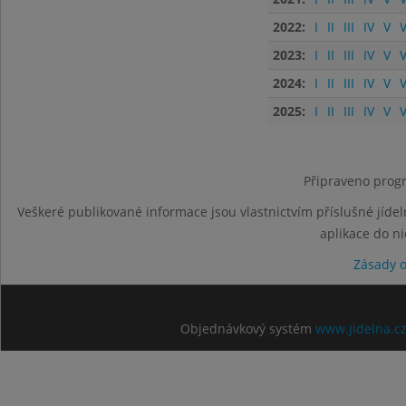
2022:
I
II
III
IV
V
V
2023:
I
II
III
IV
V
V
2024:
I
II
III
IV
V
V
2025:
I
II
III
IV
V
V
Připraveno progr
Veškeré publikované informace jsou vlastnictvím příslušné jídel
aplikace do n
Zásady 
Objednávkový systém
www.jidelna.c