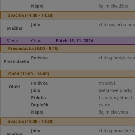
Nápoj
čaj,mléko,džus
Svačina (14:00 - 14:30)
Jídlo
chléb,vaječná ome
Svačina
Menu
Chod
Pátek 15. 11. 2024
Přesnídávka (9:00 - 9:15)
Polévka
chléb,párek,kečup
Přesnídávka
Oběd (11:00 - 14:00)
Polévka
mrkvová
Oběd
Jídlo
květákové placky
Příloha
brambory šťoucha
Doplněk
ovoce
Nápoj
čaj,mléko,voda
Svačina (14:00 - 14:30)
Jídlo
chléb,pomazánka z
Svačina