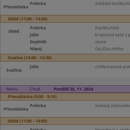
Polévka
švédská kostka,má
Přesnídávka
Oběd (11:00 - 14:00)
Polévka
frankfurtská
Oběd
Jídlo
krupicová kaše s
Doplněk
ovoce
Nápoj
čaj,džus,mléko
Svačina (14:00 - 14:30)
Jídlo
chléb,masová pom
Svačina
Menu
Chod
Pondělí 25. 11. 2024
Přesnídávka (9:00 - 9:15)
Polévka
makový závin,kaka
Přesnídávka
Oběd (11:00 - 14:00)
Polévka
špenátová s opé