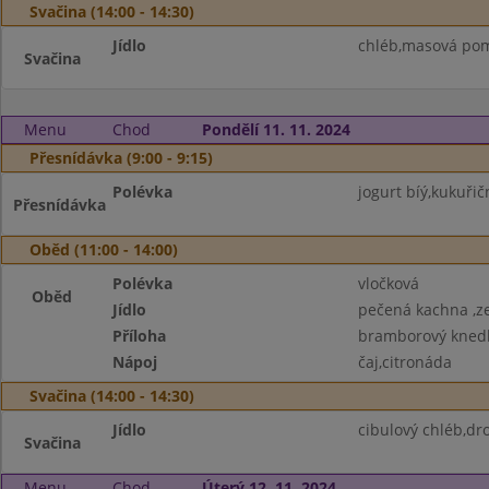
Svačina (14:00 - 14:30)
Jídlo
chléb,masová pom
Svačina
Menu
Chod
Pondělí 11. 11. 2024
Přesnídávka (9:00 - 9:15)
Polévka
jogurt bíý,kukuřičn
Přesnídávka
Oběd (11:00 - 14:00)
Polévka
vločková
Oběd
Jídlo
pečená kachna ,ze
Příloha
bramborový knedl
Nápoj
čaj,citronáda
Svačina (14:00 - 14:30)
Jídlo
cibulový chléb,dr
Svačina
Menu
Chod
Úterý 12. 11. 2024