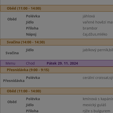
Oběd (11:00 - 14:00)
Polévka
jáhlová
Oběd
Jídlo
vařené hovězí ma
Příloha
brambor
Nápoj
čaj,džus,mléko
Svačina (14:00 - 14:30)
Jídlo
jablkový perník,bí
Svačina
Menu
Chod
Pátek 29. 11. 2024
Přesnídávka (9:00 - 9:15)
Polévka
cerální croissat,s
Přesnídávka
Oběd (11:00 - 14:00)
Polévka
kmínová s kapán
Oběd
Jídlo
mexický guláš
Příloha
rýže s bulgurem