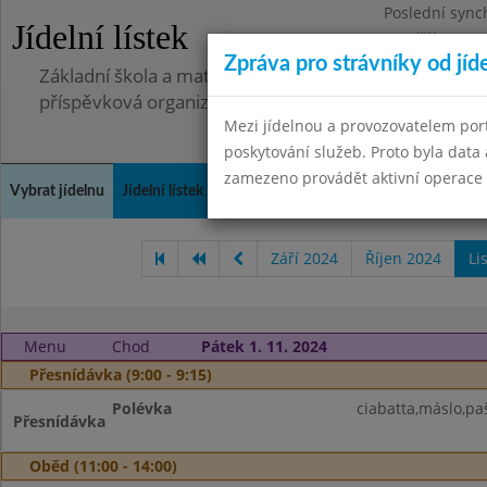
Poslední sync
Jídelní lístek
Pondělí 7.7.20
Zpráva pro strávníky od jíd
Základní škola a mateřská škola, Pavlovice u Přerova,
příspěvková organizace
Mezi jídelnou a provozovatelem por
poskytování služeb. Proto byla dat
zamezeno provádět aktivní operace (
Vybrat jídelnu
Jídelní lístek
Historie
Kontakty a informace
Spot
Září 2024
Říjen 2024
Li
Menu
Chod
Pátek 1. 11. 2024
Přesnídávka (9:00 - 9:15)
Polévka
ciabatta,máslo,paš
Přesnídávka
Oběd (11:00 - 14:00)