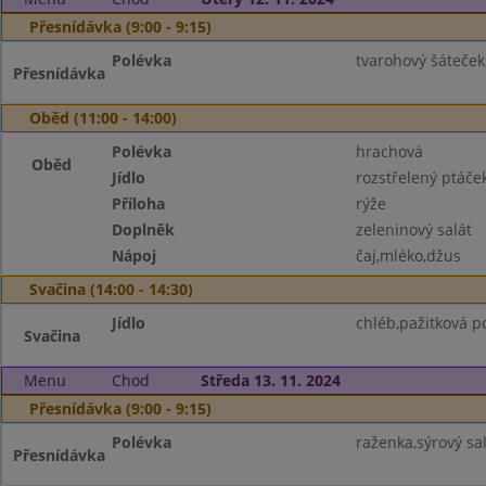
Přesnídávka (9:00 - 9:15)
Polévka
tvarohový šáteček
Přesnídávka
Oběd (11:00 - 14:00)
Polévka
hrachová
Oběd
Jídlo
rozstřelený ptáče
Příloha
rýže
Doplněk
zeleninový salát
Nápoj
čaj,mléko,džus
Svačina (14:00 - 14:30)
Jídlo
chléb,pažitková p
Svačina
Menu
Chod
Středa 13. 11. 2024
Přesnídávka (9:00 - 9:15)
Polévka
raženka,sýrový sa
Přesnídávka