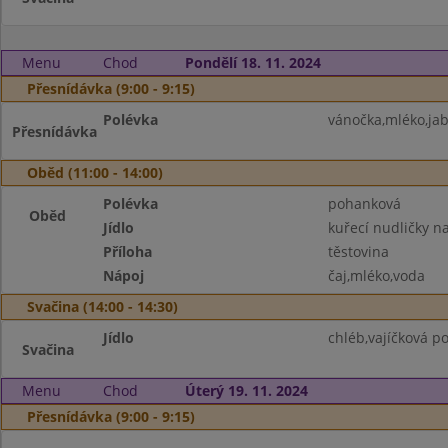
Menu
Chod
Pondělí 18. 11. 2024
Přesnídávka (9:00 - 9:15)
Polévka
vánočka,mléko,jab
Přesnídávka
Oběd (11:00 - 14:00)
Polévka
pohanková
Oběd
Jídlo
kuřecí nudličky n
Příloha
těstovina
Nápoj
čaj,mléko,voda
Svačina (14:00 - 14:30)
Jídlo
chléb,vajíčková p
Svačina
Menu
Chod
Úterý 19. 11. 2024
Přesnídávka (9:00 - 9:15)