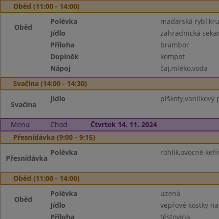
Oběd (11:00 - 14:00)
Polévka
maďarská rybí,kr
Oběd
Jídlo
zahradnická seka
Příloha
brambor
Doplněk
kompot
Nápoj
čaj,mléko,voda
Svačina (14:00 - 14:30)
Jídlo
piškoty,vanilkový 
Svačina
Menu
Chod
Čtvrtek 14. 11. 2024
Přesnídávka (9:00 - 9:15)
Polévka
rohlík,ovocné kefí
Přesnídávka
Oběd (11:00 - 14:00)
Polévka
uzená
Oběd
Jídlo
vepřové kostky na
Příloha
těstovina