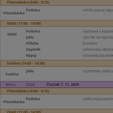
Přesnídávka (9:00 - 9:15)
Polévka
rohlík,ovocný jogu
Přesnídávka
Oběd (11:00 - 14:00)
Polévka
rajčatová s kapán
Oběd
Jídlo
rybí filé na byli
Příloha
brambor
Doplněk
zeleninová obloh
Nápoj
citronáda,čaj,mlé
Svačina (14:00 - 14:30)
Jídlo
rychtářský chléb,
Svačina
Menu
Chod
Čtvrtek 7. 11. 2024
Přesnídávka (9:00 - 9:15)
Polévka
chléb,máslo,vařen
Přesnídávka
Oběd (11:00 - 14:00)