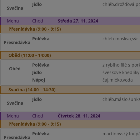
Jídlo
chléb,drožďová p
Svačina
Menu
Chod
Středa 27. 11. 2024
Přesnídávka (9:00 - 9:15)
Polévka
chléb moskva,sýr 
Přesnídávka
Oběd (11:00 - 14:00)
Polévka
z rybího filé s po
Oběd
Jídlo
šveskové knedlíky
Nápoj
čaj,mléko,voda
Svačina (14:00 - 14:30)
Jídlo
chléb,máslo,šunka
Svačina
Menu
Chod
Čtvrtek 28. 11. 2024
Přesnídávka (9:00 - 9:15)
Polévka
martinovský loupák
Přesnídávka