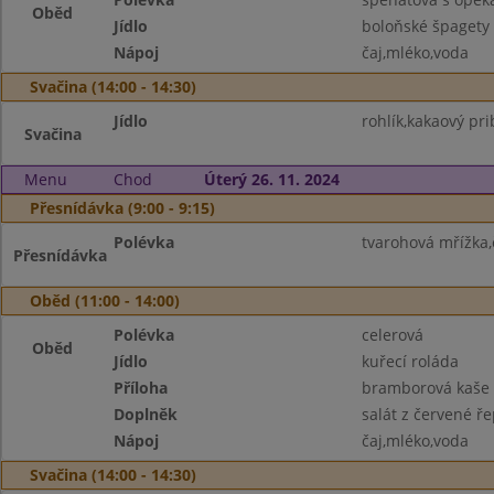
Oběd
Jídlo
boloňské špagety
Nápoj
čaj,mléko,voda
Svačina (14:00 - 14:30)
Jídlo
rohlík,kakaový pri
Svačina
Menu
Chod
Úterý 26. 11. 2024
Přesnídávka (9:00 - 9:15)
Polévka
tvarohová mřížka,
Přesnídávka
Oběd (11:00 - 14:00)
Polévka
celerová
Oběd
Jídlo
kuřecí roláda
Příloha
bramborová kaše
Doplněk
salát z červené ř
Nápoj
čaj,mléko,voda
Svačina (14:00 - 14:30)