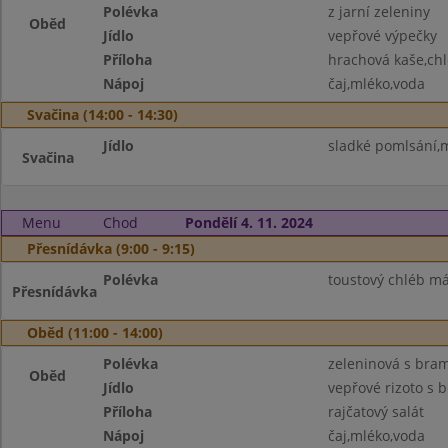
Polévka
z jarní zeleniny
Oběd
Jídlo
vepřové výpečky
Příloha
hrachová kaše,chl
Nápoj
čaj,mléko,voda
Svačina (14:00 - 14:30)
Jídlo
sladké pomlsání,
Svačina
Menu
Chod
Pondělí 4. 11. 2024
Přesnídávka (9:00 - 9:15)
Polévka
toustový chléb má
Přesnídávka
Oběd (11:00 - 14:00)
Polévka
zeleninová s br
Oběd
Jídlo
vepřové rizoto s 
Příloha
rajčatový salát
Nápoj
čaj,mléko,voda