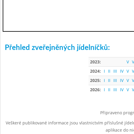
Přehled zveřejněných jídelníčků:
2023:
V
V
2024:
I
II
III
IV
V
V
2025:
I
II
III
IV
V
V
2026:
I
II
III
IV
V
V
Připraveno progr
Veškeré publikované informace jsou vlastnictvím příslušné jídel
aplikace do n