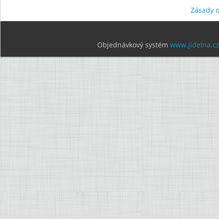
Zásady 
Objednávkový systém
www.jidelna.c