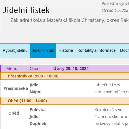
Poslední sync
Jídelní lístek
Středa 1.7.202
Základní škola a Mateřská škola Chrášťany, okres Ra
Vybrat jídelnu
Jídelní lístek
Historie
Kontakty a informace
Doch
Menu
Chod
Úterý 29. 10. 2024
Přesnídávka (9:00 - 10:00)
Jídlo
Jablečné řezy
Přesnídávka
Nápoj
vanilkové mléko,č
Oběd (11:00 - 14:00)
Polévka
Krupicová s vejci
Oběd
Jídlo
Francouzské bra
Doplněk
mrkvový salát s ja