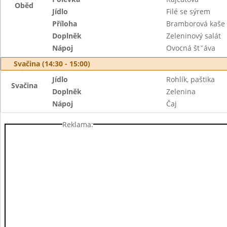
Oběd
Jídlo
Filé se sýrem
Příloha
Bramborová kaše
Doplněk
Zeleninový salát
Nápoj
Ovocná štˇáva
Svačina (14:30 - 15:00)
Jídlo
Rohlík, paštika
Svačina
Doplněk
Zelenina
Nápoj
Čaj
Reklama: