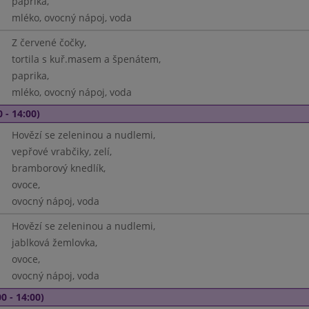
paprika,
mléko, ovocný nápoj, voda
Z červené čočky,
tortila s kuř.masem a špenátem,
paprika,
mléko, ovocný nápoj, voda
 - 14:00)
Hovězí se zeleninou a nudlemi,
vepřové vrabčiky, zelí,
bramborový knedlík,
ovoce,
ovocný nápoj, voda
Hovězí se zeleninou a nudlemi,
jablková žemlovka,
ovoce,
ovocný nápoj, voda
0 - 14:00)