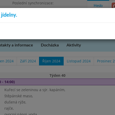
Poslední synchronizace:
Heslo
Pátek 7.8.2026 10:43
jídelny.
Omezení objednávek
takty a informace
Docházka
Aktivity
en 2024
Září 2024
Říjen 2024
Listopad 2024
Prosinec 
Týden 40
 - 14:00)
Kuřecí se zeleninou a sýr. kapáním,
štěpánské maso,
dušená rýže,
rajče,
ovocný nápoj, voda