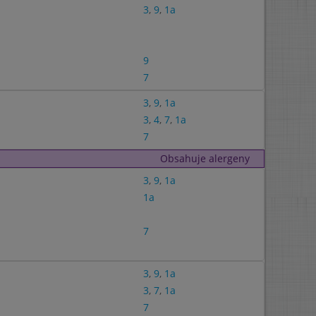
3
,
9
,
1a
9
7
3
,
9
,
1a
3
,
4
,
7
,
1a
7
Obsahuje alergeny
3
,
9
,
1a
1a
7
3
,
9
,
1a
3
,
7
,
1a
7