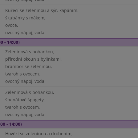
Kuřecí se zeleninou a sýr. kapáním,
škubánky s mákem,
ovoce,
ovocný nápoj, voda
0 - 14:00)
Zeleninová s pohankou,
přírodní okoun s bylinkami,
brambor se zeleninou,
tvaroh s ovocem,
ovocný nápoj, voda
Zeleninová s pohankou,
špenátové špagety,
tvaroh s ovocem,
ovocný nápoj, voda
00 - 14:00)
Hovězí se zeleninou a drobením,