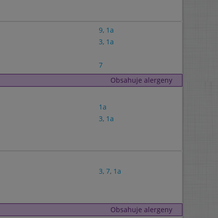
9
,
1a
3
,
1a
7
Obsahuje alergeny
1a
3
,
1a
3
,
7
,
1a
Obsahuje alergeny