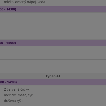
mléko, ovocný nápoj, voda
00 - 14:00)
00 - 14:00)
Týden 41
00 - 14:00)
Z červené čočky,
mexické maso, sýr
dušená rýže,