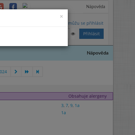
Nápověda
Close
×
Nemůžu se přihlásit
Nápověda
2024
Obsahuje alergeny
3
,
7
,
9
,
1a
1a