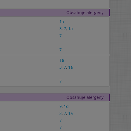
Obsahuje alergeny
1a
3
,
7
,
1a
7
7
1a
3
,
7
,
1a
7
Obsahuje alergeny
9
,
1d
3
,
7
,
1a
7
7