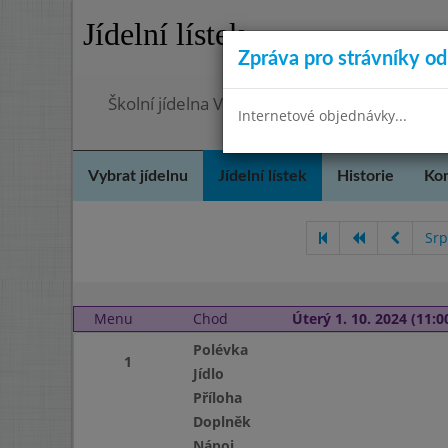
Jídelní lístek
Zpráva pro strávníky od 
Školní jídelna Velvary, okres Kladno
Internetové objednávky...
Vybrat jídelnu
Jídelní lístek
Historie
Kon
Srp
Menu
Chod
Úterý 1. 10. 2024 (11:00
Polévka
1
Jídlo
Příloha
Doplněk
Nápoj