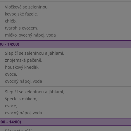
Vločková se zeleninou,
kovbojské fazole,
chléb,
tvaroh s ovocem,
mléko, ovocný nápoj, voda
00 - 14:00)
Slepičí se zeleninou a jáhlami,
znojemská pečeně,
houskový knedlík,
ovoce,
ovocný nápoj, voda
Slepičí se zeleninou a jáhlami,
špecle s mákem,
ovoce,
ovocný nápoj, voda
00 - 14:00)
Pórková s rýží,