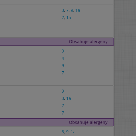
3
,
7
,
9
,
1a
7
,
1a
Obsahuje alergeny
9
4
9
7
9
3
,
1a
7
7
Obsahuje alergeny
3
,
9
,
1a