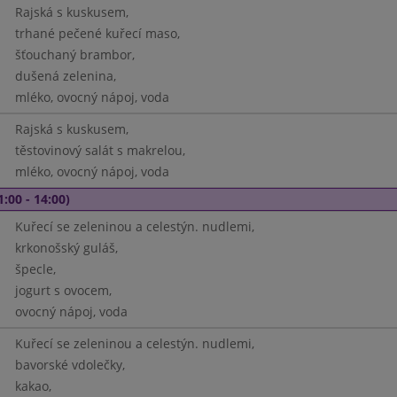
Rajská s kuskusem,
trhané pečené kuřecí maso,
šťouchaný brambor,
dušená zelenina,
mléko, ovocný nápoj, voda
Rajská s kuskusem,
těstovinový salát s makrelou,
mléko, ovocný nápoj, voda
1:00 - 14:00)
Kuřecí se zeleninou a celestýn. nudlemi,
krkonošský guláš,
špecle,
jogurt s ovocem,
ovocný nápoj, voda
Kuřecí se zeleninou a celestýn. nudlemi,
bavorské vdolečky,
kakao,