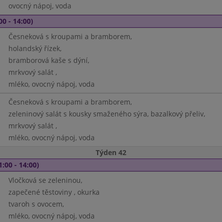
ovocný nápoj, voda
00 - 14:00)
Česneková s kroupami a bramborem,
holandský řízek,
bramborová kaše s dýní,
mrkvový salát ,
mléko, ovocný nápoj, voda
Česneková s kroupami a bramborem,
zeleninový salát s kousky smaženého sýra, bazalkový přeliv,
mrkvový salát ,
mléko, ovocný nápoj, voda
Týden 42
1:00 - 14:00)
Vločková se zeleninou,
zapečené těstoviny , okurka
tvaroh s ovocem,
mléko, ovocný nápoj, voda