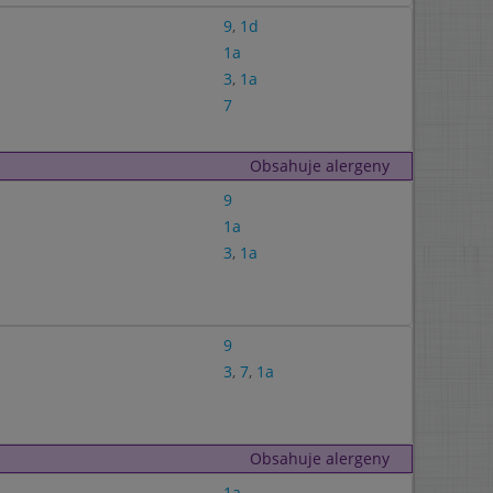
9
,
1d
1a
3
,
1a
7
Obsahuje alergeny
9
1a
3
,
1a
9
3
,
7
,
1a
Obsahuje alergeny
1a