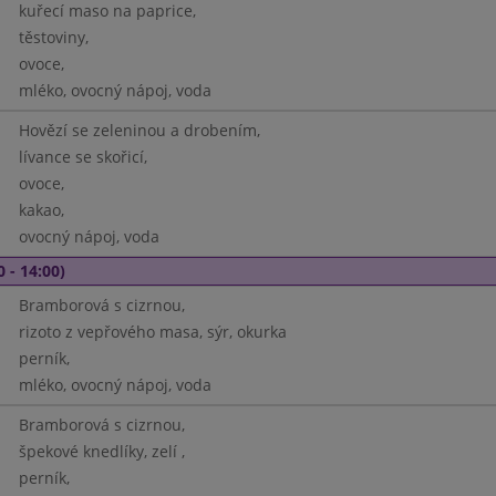
kuřecí maso na paprice,
těstoviny,
ovoce,
mléko, ovocný nápoj, voda
Hovězí se zeleninou a drobením,
lívance se skořicí,
ovoce,
kakao,
ovocný nápoj, voda
0 - 14:00)
Bramborová s cizrnou,
rizoto z vepřového masa, sýr, okurka
perník,
mléko, ovocný nápoj, voda
Bramborová s cizrnou,
špekové knedlíky, zelí ,
perník,