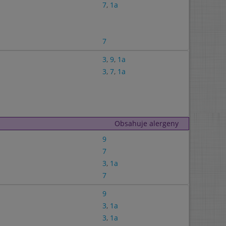
7
,
1a
7
3
,
9
,
1a
3
,
7
,
1a
Obsahuje alergeny
9
7
3
,
1a
7
9
3
,
1a
3
,
1a