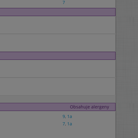
7
Obsahuje alergeny
9
,
1a
7
,
1a